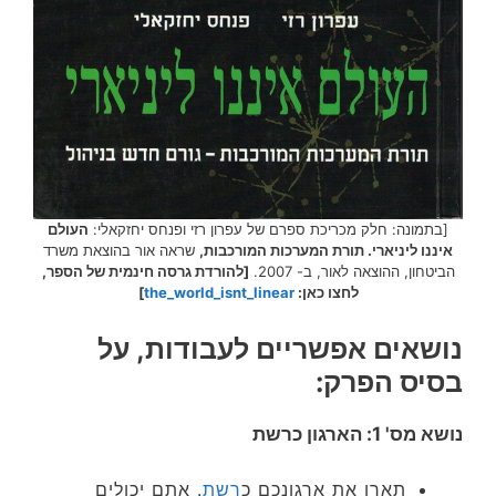
[בתמונה: חלק מכריכת ספרם של עפרון רזי ופנחס יחזקאלי:
העולם
איננו ליניארי. תורת המערכות המורכבות,
שראה אור בהוצאת משרד
הביטחון, ההוצאה לאור, ב- 2007.
[להורדת גרסה חינמית של הספר,
לחצו כאן:
the_world_isnt_linear
]
נושאים אפשריים לעבודות, על
בסיס הפרק:
נושא מס' 1: הארגון כרשת
תארו את ארגונכם כ
רשת
. אתם יכולים