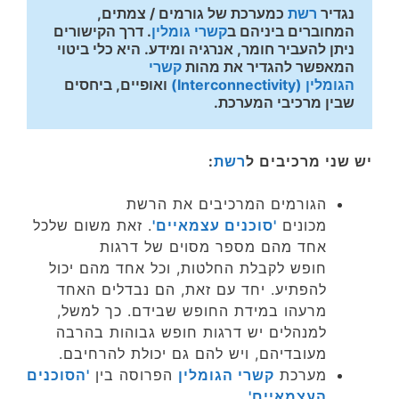
נגדיר 
רשת
 כמערכת של גורמים / צמתים, 
המחוברים ביניהם ב
קשרי גומלין
. דרך הקישורים 
ניתן להעביר חומר, אנרגיה ומידע. היא כלי ביטוי 
המאפשר להגדיר את מהות 
קשרי 
הגומלין (Interconnectivity)
 ואופיים, ביחסים 
שבין מרכיבי המערכת.
יש שני מרכיבים ל
רשת
:
הגורמים המרכיבים את הרשת
מכונים
'סוכנים עצמאיים'
. זאת משום שלכל
אחד מהם מספר מסוים של דרגות
חופש לקבלת החלטות, וכל אחד מהם יכול
להפתיע. יחד עם זאת, הם נבדלים האחד
מרעהו במידת החופש שבידם. כך למשל,
למנהלים יש דרגות חופש גבוהות בהרבה
מעובדיהם, ויש להם גם יכולת להרחיבם.
מערכת
קשרי הגומלין
הפרוסה בין
'הסוכנים
העצמאיים'
.