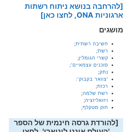
[להרחבה בנושא ניתוח רשתות
ארגוניות ONA, לחצו כאן]
מושגים
חשיבה רשתית
;
רשת
;
קשרי הגומלין
;
סוכנים עצמאיים';
נתק
;
'צוואר בקבוק':
רכזת
;
רשת שלמה
;
ויזואליזציה
;
חוק מטקלף
;
[להורדת גרסה חינמית של הספר
'העולם איננו ליניארי', לחצו