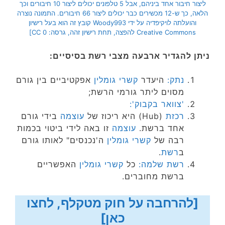
ליצור חיבור אחד ביניהם, אבל 5 טלפונים יכולים ליצור 10 חיבורים וכך
הלאה, כך ש-12 מכשירים כבר יכולים ליצור 66 חיבורים. התמונה נוצרה
והועלתה לויקיפדיה על ידי Woody993 קובץ זה הוא בעל רישיון
Creative Commons להפצה, תחת רישיון זהה, גרסה: CC 0]
ניתן להגדיר ארבעה מצבי רשת בסיסיים:
נתק:
היעדר
קשרי גומלין
אפקטיביים בין גורם
מסוים ליתר גורמי הרשת;
'צוואר בקבוק':
רכזת
(Hub) היא ריכוז של
עוצמה
בידי גורם
אחד ברשת.
עוצמה
זו באה לידי ביטוי בכמות
רבה של
קשרי גומלין
ה'נכנסים" לאותו גורם
ב
רשת
.
רשת שלמה:
כל
קשרי גומלין
האפשריים
ברשת מחוברים.
[להרחבה על חוק מטקלף, לחצו
כאן]