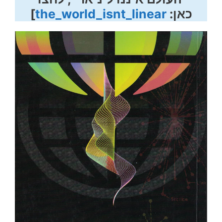
כאן:
the_world_isnt_linear
]