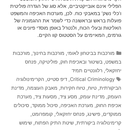
הפלילי אינם אובייקטיביים, אלא סוג של הגדרה פוליטית
ו'כלי נשק' במאבקי כוח. לכן, מערכות האכיפה והמשפט
פועלות בראש ובראשונה כדי לשמר את ההגמוניה של
האליטות ובעלי הכוח, ולנטרל באופן מוסדי פיונים או
גורמים, המאיימים על הסטטוס קוו הקיים.
קטגוריות
מורכבות בביטחון לאומי
,
מורכבות בחינוך
,
מורכבות
במשפט, בשיטור ובאכיפת חוק
,
פוליטיקה
,
פנחס
יחזקאלי
,
רלוונטיים תמיד
תגיות
Critical Criminology
,
דיפ סטייט
,
הקרימינולוגיה
הביקורתית
,
טיוח
,
טיוח חקירות
,
מאבק העוצמה
,
מדינת
העומק
,
מדינת עומק
,
מסע ציד
,
מסעות ציד
,
מערכת
אכיפת החוק
,
מערכת האכיפה
,
סיכול ממוקד
,
סיכולים
ממוקדים
,
פישינג
,
פנחס יחזקאלי
,
קומפרומט
,
קרימינולוגיה ביקורתית
,
שיטת התיק הפתוח
,
שימוש