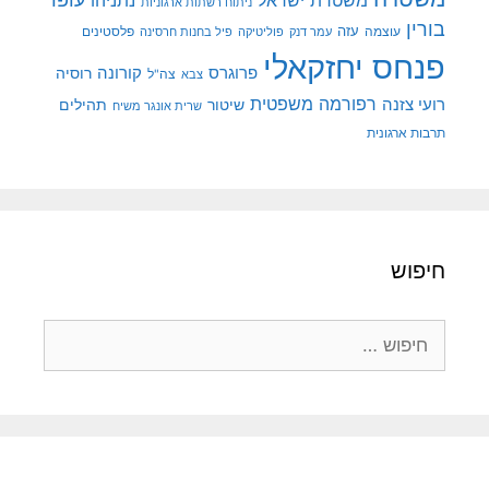
משטרת ישראל
נתניהו
ניתוח רשתות ארגוניות
בורין
עוצמה
עזה
פלסטינים
עמר דנק
פוליטיקה
פיל בחנות חרסינה
פנחס יחזקאלי
קורונה
פרוגרס
רוסיה
צה"ל
צבא
רפורמה משפטית
רועי צזנה
שיטור
תהילים
שרית אונגר משיח
תרבות ארגונית
חיפוש
חיפוש: