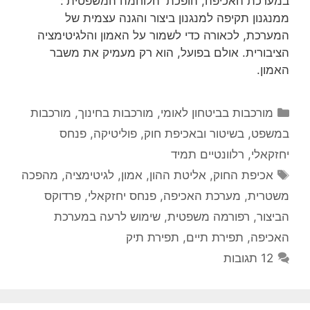
במערכת האכיפה, הופכת 'הלוחמה המשפטית':
ממנגנון תקיפה למנגנון ביצור והגנה עצמית של
המערכת, לכאורה כדי לשמור על האמון והלגיטימציה
הציבורית. אולם בפועל, הוא רק מעמיק את משבר
האמון.
קטגוריות
מורכבות בביטחון לאומי
,
מורכבות בחינוך
,
מורכבות
במשפט, בשיטור ובאכיפת חוק
,
פוליטיקה
,
פנחס
יחזקאלי
,
רלוונטיים תמיד
תגיות
אכיפת החוק
,
אליטת ההון
,
אמון
,
לגיטימציה
,
מהפכה
משטרית
,
מערכת האכיפה
,
פנחס יחזקאלי
,
פרדוקס
הביצור
,
רפורמה משפטית
,
שימוש לרעה במערכת
האכיפה
,
תפירת תיים
,
תפירת תיק
12 תגובות