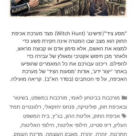
"מסע ציד"/'פישינג' (Witch Hunt) מצד מערכת אכיפת
החוק הוא מצב שבו המטרה אינה חקירת פשע כדי
למצוא את האשם, אלא סימון אדם או קבוצה מראש,
ולאחר מכן חיפוש אקטיבי ומאולץ של עבירה כדי
להפילם. ריכזנו עבורכם את כל המאמרים שהופיעו
באתר 'ייצור ידע', אודות 'מסעות הציד' של מערכת
האכיפה, על פי הכותבים (בסדר הא"ב). קריאה מועילה.
קטגוריות
מורכבות בביטחון לאומי
,
מורכבות במשפט, בשיטור
ובאכיפת חוק
,
פוליטיקה
,
פנחס יחזקאלי
,
רלוונטיים תמיד
תגיות
אכיפת החוק
,
אליטת ההון
,
בג"ץ
,
בית המשפט
העליון
,
דיפ סטייט
,
חילופי אליטות
,
חילופי האליטות
,
חתרנות
,
יוהרה
,
יוהרת
,
מאבק העוצמה
,
מדינת העומק
,