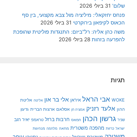
שלום'
31 ביולי 2026
פנחס יחזקאלי: מיליציה מול צבא מקצועי, בין סף
הכאוס לקיפאון בירוקרטי
31 ביולי 2026
משה כהן אליה: רל"ביזם: התנגדות פוליטית שהופכת
להפרעה בזהות
28 ביולי 2026
תגיות
אבי הראל
אלי בר און
איראן
WOKE
אליטת
אליטה
אלעד רזניק
ההון
אסלאם
ארצות הברית
גדעון
אמציה חן
גרשון הכהן
חרבות ברזל
יאיר רגב
שניר
טראמפ
חמאס
מהפכה משטרית
מנהיגות
ישראל
כרזות
מחאה
מלחמה
משטרה
עופר