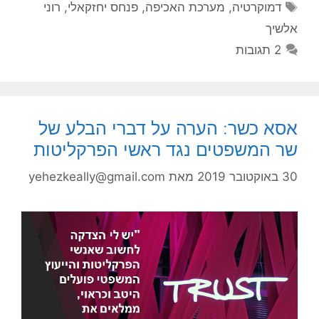
תגיות
דמוקרטיה
,
מערכת האכיפה
,
פנחס יחזקאלי
,
רוני
אלשיך
2 תגובות
אסא כשר: הערה על דברי הבלע של
שר המשפטים נגד ראשי הפרקליטות
30 באוקטובר 2019
מאת
yehezkeally@gmail.com