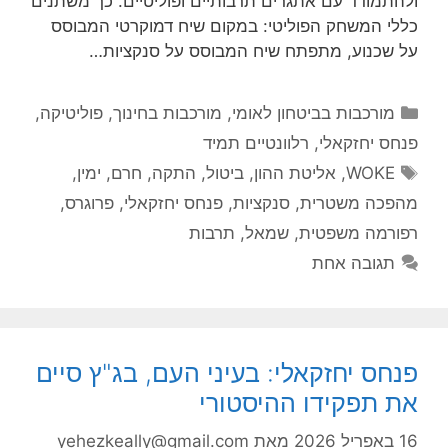
ולהתמודד עם אתגרים תרבותיים ופוליטיים. כך משתנים
כללי המשחק הפוליטי: במקום שיח דמוקרטי המבוסס
על שכנוע, מתפתח שיח המבוסס על סנקציות…
קטגוריות
מורכבות בביטחון לאומי
,
מורכבות בחינוך
,
פוליטיקה
,
פנחס יחזקאלי
,
רלוונטיים תמיד
תגיות
WOKE
,
אליטת ההון
,
ביטול
,
התקה
,
חרם
,
ימין
,
מהפכה משטרית
,
סנקציות
,
פנחס יחזקאלי
,
פרוגרס
,
רפורמה משפטית
,
שמאל
,
תרבות
תגובה אחת
פנחס יחזקאלי: בעיני העם, בג"ץ סיים
את תפקידו ההיסטורי
16 באפריל 2026
מאת
yehezkeally@gmail.com