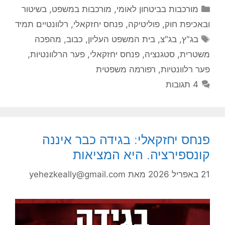
קטגוריות
מורכבות בביטחון לאומי
,
מורכבות במשפט, בשיטור
ובאכיפת חוק
,
פוליטיקה
,
פנחס יחזקאלי
,
רלוונטיים תמיד
תגיות
בג"ץ
,
בג"צ
,
בית המשפט העליון
,
כבוב
,
מהפכה
משטרית
,
סטגנציה
,
פנחס יחזקאלי
,
פער הרלוונטיות
,
פער רלוונטיות
,
רפורמה משפטית
4 תגובות
פנחס יחזקאלי: בגידה כבר איננה
קונספירציה. היא המציאות
21 באפריל 2026
מאת
yehezkeally@gmail.com