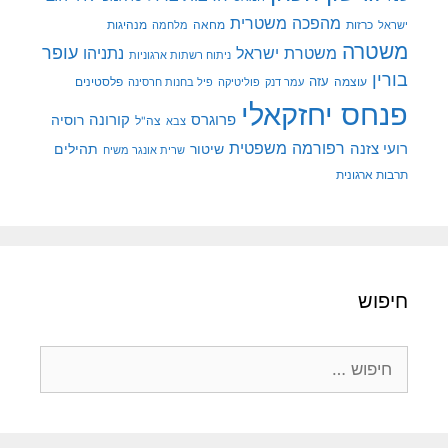
מהפכה משטרית
מנהיגות
ישראל
כרזות
מחאה
מלחמה
משטרה
עופר
משטרת ישראל
נתניהו
ניתוח רשתות ארגוניות
בורין
עוצמה
עזה
פלסטינים
עמר דנק
פוליטיקה
פיל בחנות חרסינה
פנחס יחזקאלי
קורונה
פרוגרס
רוסיה
צה"ל
צבא
רפורמה משפטית
רועי צזנה
שיטור
תהילים
שרית אונגר משיח
תרבות ארגונית
חיפוש
חיפוש: