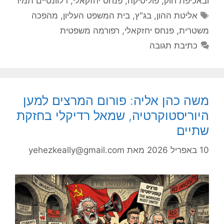
ובאכיפת חוק
,
פוליטיקה
,
פנחס יחזקאלי
,
רלוונטיים תמיד
תגיות
אליטת ההון
,
בג"ץ
,
בית המשפט העליון
,
מהפכה
משטרית
,
פנחס יחזקאלי
,
רפורמה משפטית
כתיבת תגובה
משה כהן אליה: פורום המרצים למען
היוריסטוקרטיה, שמאל רדיקלי בחזקת
שתיים
10 באפריל 2026
מאת
yehezkeally@gmail.com