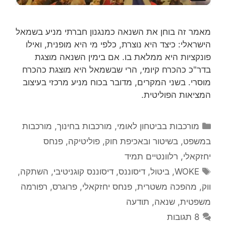
מאמר זה בוחן את השנאה כמנגנון חברתי מניע בשמאל
הישראלי: כיצד היא נוצרת, כלפי מי היא מופנית, ואילו
פונקציות היא ממלאת בו. אם בימין השנאה מוצגת
בדר"כ כהכרח קיומי, הרי שבשמאל היא מוצגת כהכרח
מוסרי. בשני המקרים, מדובר בכוח מניע מרכזי בעיצוב
המציאות הפוליטית.
קטגוריות
מורכבות בביטחון לאומי
,
מורכבות בחינוך
,
מורכבות
במשפט, בשיטור ובאכיפת חוק
,
פוליטיקה
,
פנחס
יחזקאלי
,
רלוונטיים תמיד
תגיות
WOKE
,
ביטול
,
דיסוננס
,
דיסוננס קוגניטיבי
,
השתקה
,
ווק
,
מהפכה משטרית
,
פנחס יחזקאלי
,
פרוגרס
,
רפורמה
משפטית
,
שנאה
,
תודעה
8 תגובות