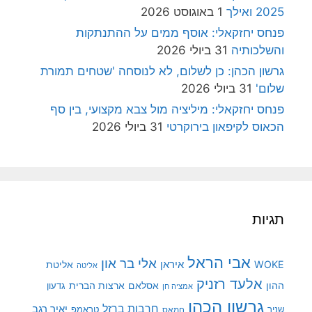
2025 ואילך
1 באוגוסט 2026
פנחס יחזקאלי: אוסף ממים על ההתנתקות
והשלכותיה
31 ביולי 2026
גרשון הכהן: כן לשלום, לא לנוסחה 'שטחים תמורת
שלום'
31 ביולי 2026
פנחס יחזקאלי: מיליציה מול צבא מקצועי, בין סף
הכאוס לקיפאון בירוקרטי
31 ביולי 2026
תגיות
אבי הראל
אלי בר און
איראן
WOKE
אליטת
אליטה
אלעד רזניק
ההון
אסלאם
ארצות הברית
גדעון
אמציה חן
גרשון הכהן
חרבות ברזל
יאיר רגב
שניר
טראמפ
חמאס