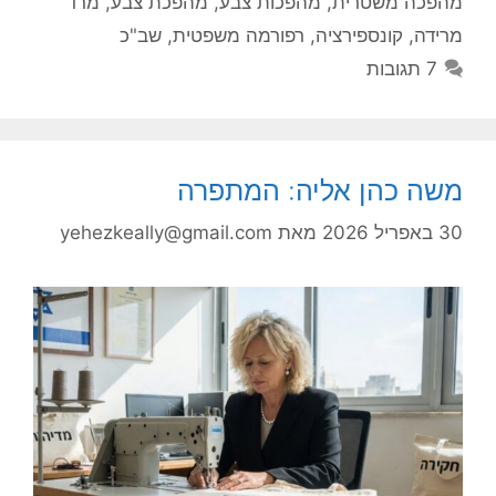
מהפכה משטרית
,
מהפכות צבע
,
מהפכת צבע
,
מרד
מרידה
,
קונספירציה
,
רפורמה משפטית
,
שב"כ
7 תגובות
משה כהן אליה: המתפרה
30 באפריל 2026
מאת
yehezkeally@gmail.com