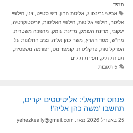
תמיד
תגיות
אבישי גרינצוויג
,
אליטת ההון
,
דיפ סטייט
,
זיני
,
חילופי
אליטה
,
חילופי אליטות
,
חילופי האליטות
,
יוריסטוקרטיה
,
יעקובי
,
מדינת העומק
,
מדינת עומק
,
מהפכה משטרית
,
מח"ש
,
מסד הארץ
,
משה כהן אליה
,
נציב התלונות על
הפרקליטות
,
פרקליטות
,
קומפרומט
,
רפורמה משפטית
,
תפירת תיק
,
תפירת תיקים
5 תגובות
פנחס יחזקאלי: אליטיסטים יקרים,
תחשבו 'משה כהן אליה'!
25 באפריל 2026
מאת
yehezkeally@gmail.com