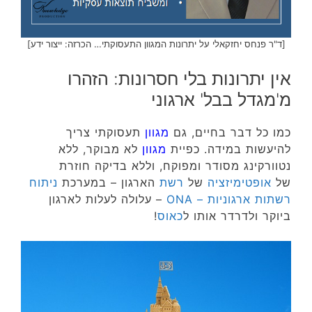
[ד"ר פנחס יחזקאלי על יתרונות המגוון התעסוקתי… הכרזה: ייצור ידע]
אין יתרונות בלי חסרונות: הזהרו
מ'מגדל בבל' ארגוני
כמו כל דבר בחיים, גם
מגוון
תעסוקתי צריך
להיעשות במידה. כפיית
מגוון
לא מבוקר, ללא
נטוורקינג מסודר ומפוקח, וללא בדיקה חוזרת
של
אופטימיזציה
של
רשת
הארגון – במערכת
ניתוח
רשתות ארגוניות – ONA
– עלולה לעלות לארגון
ביוקר ולדרדר אותו ל
כאוס
!