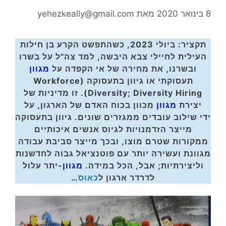
8 בינואר 2020
מאת
yehezkeally@gmail.com
תקציר: ביולי 2023, כשהתפשט הקרע בן חילות
העילית לחיילי צבא היבשה, למד צה"ל על בשרו
ובשרנו, את מחירה של אי הקפדה על
מגוון
תעסוקתי או גיוון בתעסוקה (Workforce
Diversity; Diversity Hiring). זו מדיניות של
יצירת
מגוון
מכוון בכוח האדם של הארגון, על
ידי שילוב עובדים ממגזרים שונים. גיוון בתעסוקה
מייצר הזדמנויות לגיוס אנשים איכותיים
ממקורות שטרם מוצו, ובכך מייצר סביבת עבודה
מגוונת ועשירה יותר עם פוטנציאל גבוה לחדשנות
וליצירתיות; אבל, הכל במידה.
מגוון
-יתר עלול
לדרדר ארגון ל
כאוס
…