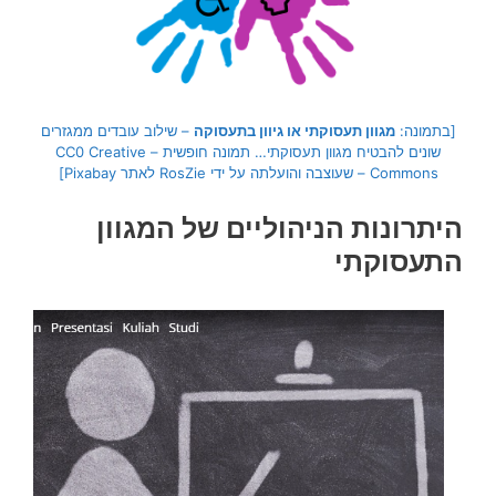
[בתמונה:
מגוון תעסוקתי או גיוון בתעסוקה
– שילוב עובדים ממגזרים
שונים להבטיח מגוון תעסוקתי… תמונה חופשית – CC0 Creative
Commons – שעוצבה והועלתה על ידי RosZie לאתר Pixabay]
היתרונות הניהוליים של המגוון
התעסוקתי