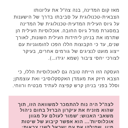
מאז קום המדינה, בנה צה"ל את עליונותו
הצבאית-טכנולוגית על סביבתו בדרך של הישענות
על גיוס העילית המדעית-טכנולוגית של המדינה
במסגרת מודל גיוס החובה. אוכלוסיות העילית הן
שתרמו את בניהן ליחידות העילית השונות, לאורך
שנים, עד כי הקבוצות הללו הפכו להומוגניות עם
ייצוג מועט לנציגים של גורמים אחרים, בעיקר
לצורכי יחסי ציבור (שמא יגידו…).
העסקה הזו הייתה טובה גם לאוכלוסיות הללו, כי
הצבא חיזק את מעמדן האקסקלוסיבי ואת עוצמתן;
וסלל בפני בניהן קרש קפיצה לעתיד מבטיח ורווחי.
לצה"ל היה נוח להתמכר למשוואה הזו, תוך 
שהוא מזניח את עיקרון הברזל בחום ניהול 
משאבי האנוש: 'שמור לעולם על מגוון 
אוכלוסיות'... הוא אפשר קיבוע של שיטות 
מיון, שחילקו את עם ישראל לשני צבאות: 