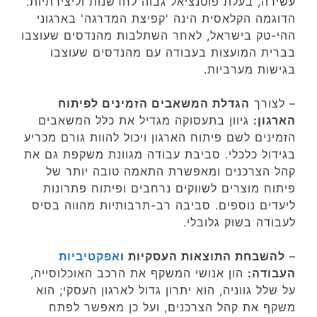
עשירה, בעלת פוטנציאל גבוה לחדשנות וליצירתיות.
הדוגמה הקלאסית הינה 'קפיצת המדרגה' בארגוני
ההי-טק בישראל, לאחר השתלבות מהנדסים שעוצבו
בברית המועצות בעבודה עם מהנדסים שעוצבו
בגישות מערביות.
– לצורך
הגדלת המשאבים הזמינים לפיתוח
הארגון:
גיוון בתעסוקה מגדיל את כלל המשאבים
הזמינים לשם פיתוח הארגון ויכול להוות גורם מכריע
בגידול כלכלי. סביבת עבודה מגוונת משקפת גם את
קהל הצרכנים ומאפשרת התאמה טובה יותר של
פיתוח מוצרים לשווקים נרחבים ופיתוח פתרונות
ליעדים נוספים. סביבה רב-תרבותיות מהווה בסיס
לעבודה בשוק גלובלי.
–
להשבחת התוצאות העסקיות ו
אפקטיביות
העבודה:
הון אנושי המשקף את הרכב האוכלוסייה,
על שלל גווניה, הוא יתרון גדול לארגון העסקי; הוא
משקף את קהל הצרכנים, ועל כן מאפשר לפתח