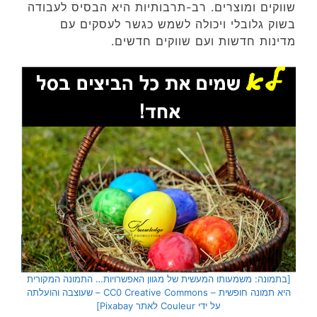
שווקים ומוצרים. רב-תרבותיות היא הבסיס לעבודה
בשוק גלובלי ויכולה לשמש כגשר לעסקים עם
מדינות חדשות ועם שווקים חדשים.
[בתמונה: משמעותו המעשית של מגוון האפשרויות… התמונה המקורית
היא תמונה חופשית – CC0 Creative Commons – שעוצבה והועלתה
על ידי Couleur לאתר Pixabay]