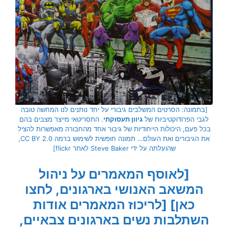
[בתמונה: הסרטים המשלבים גיבורי על יחד נותנים לנו המחשה טובה
לגבי הפרודוקטיביות של
גיוון תעסוקתי
. התסריטאי מייצר מצבים בהם
בכל פעם, היכולות הייחודיות של גיבור אחד מהחבורה מאפשרות להציל
את הגיבורים ואת העולם… תמונה חופשית לשימוש ברמה CC BY 2.0,
שהועלתה על ידי Steve Baker לאתר flickr]
[לאוסף המאמרים על ניהול
המשאב האנושי בארגונים, לחצו
כאן]
[לריכוז המאמרים אודות
השתלבות נשים בארגונים צבאיים,