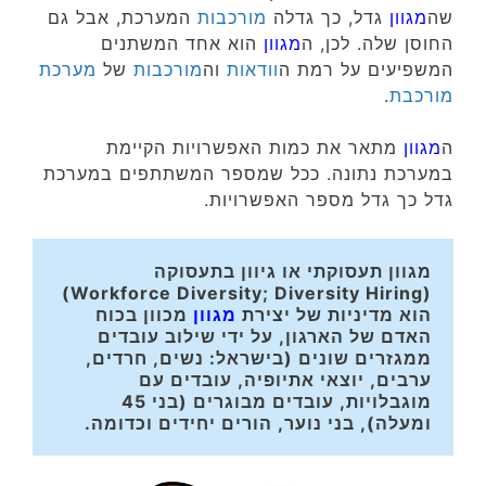
שה
מגוון
גדל, כך גדלה
מורכבות
המערכת, אבל גם
החוסן שלה. לכן, ה
מגוון
הוא אחד המשתנים
המשפיעים על רמת ה
וודאות
וה
מורכבות
של
מערכת
מורכבת
.
ה
מגוון
מתאר את כמות האפשרויות הקיימת
במערכת נתונה. ככל שמספר המשתתפים במערכת
גדל כך גדל מספר האפשרויות.
מגוון תעסוקתי או גיוון בתעסוקה 
(Workforce Diversity; Diversity Hiring) 
הוא מדיניות של יצירת 
מגוון
 מכוון בכוח 
האדם של הארגון, על ידי שילוב עובדים 
ממגזרים שונים (בישראל: נשים, חרדים, 
ערבים, יוצאי אתיופיה, עובדים עם 
מוגבלויות, עובדים מבוגרים (בני 45 
ומעלה), בני נוער, הורים יחידים וכדומה. 