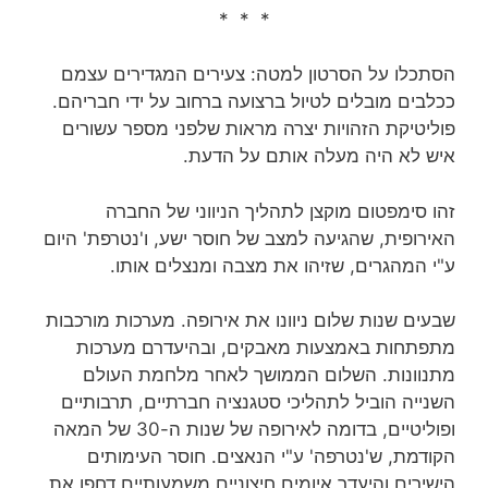
* * *
הסתכלו על הסרטון למטה: צעירים המגדירים עצמם
ככלבים מובלים לטיול ברצועה ברחוב על ידי חבריהם.
פוליטיקת הזהויות יצרה מראות שלפני מספר עשורים
איש לא היה מעלה אותם על הדעת.
זהו סימפטום מוקצן לתהליך הניווני של החברה
האירופית, שהגיעה למצב של חוסר ישע, ו'נטרפת' היום
ע"י המהגרים, שזיהו את מצבה ומנצלים אותו.
שבעים שנות שלום ניוונו את אירופה. מערכות מורכבות
מתפתחות באמצעות מאבקים, ובהיעדרם מערכות
מתנוונות. השלום הממושך לאחר מלחמת העולם
השנייה הוביל לתהליכי סטגנציה חברתיים, תרבותיים
ופוליטיים, בדומה לאירופה של שנות ה-30 של המאה
הקודמת, ש'נטרפה' ע"י הנאצים. חוסר העימותים
הישירים והיעדר איומים חיצוניים משמעותיים דחפו את