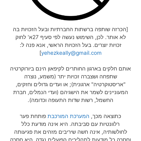
[הכרזה שותפה ברשתות החברתיות ובעל הזכויות בה
לא אותר. לכן, השימוש נעשה לפי סעיף 27א' לחוק
זכויות יוצרים. בעל הזכויות הראשי, אנא פנה ל:
]
yehezkeally@gmail.com
אותם חלקים בארגון החותרים לקיפאון הינם ביורוקרטיה
שתפחה ושצברה זכויות יתר (משמע, נוצרה
"אריסטוקרטיה" ארגונית); או ועדים גדולים וחזקים,
המעוניינים לשמר את הישגיהם (ועדי הנמלים, חברת
החשמל, רשות שדות התעופה וכדומה).
כתוצאה מכך,
המערכת המורכבת
פותחת פער
רלוונטיות עם סביבתה. היא אינה מודעת כלל
לחולשותיה, אינה חשה שיריבים מזהים את פגיעותה
וחסרה כל מודעות לתהליכים הפועלים נגדה. היא חסרה