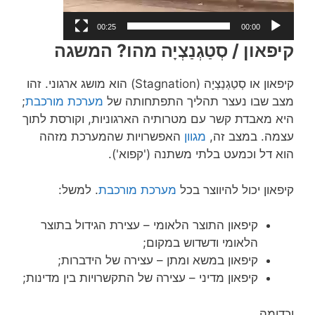
00:25
00:00
קיפאון /
סְטַגְנַצְיָה מהו? המשגה
קיפאון או
סְטַגְנַצְיָה
(Stagnation) הוא מושג ארגוני. זהו
מצב שבו נעצר תהליך התפתחותה של
מערכת מורכבת
;
היא מאבדת קשר עם מטרותיה הארגוניות, וקורסת לתוך
עצמה. במצב זה,
מגוון
האפשרויות שהמערכת מזהה
הוא דל וכמעט בלתי משתנה ('קפוא').
קיפאון יכול להיווצר בכל
מערכת מורכבת
. למשל:
קיפאון התוצר הלאומי – עצירת הגידול בתוצר
הלאומי ודשדוש במקום;
קיפאון במשא ומתן – עצירה של הידברות;
קיפאון מדיני – עצירה של התקשרויות בין מדינות;
וכדומה.