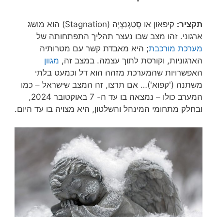
תקציר:
קיפאון או
סְטַגְנַצְיָה
(Stagnation) הוא מושג
ארגוני. זהו מצב שבו נעצר תהליך התפתחותה של
מערכת מורכבת
; היא מאבדת קשר עם מטרותיה
הארגוניות, וקורסת לתוך עצמה. במצב זה,
מגוון
האפשרויות שהמערכת מזהה הוא דל וכמעט בלתי
משתנה ('קפוא')… אם תרצו, זה המצב שישראל – כמו
המערב כולו – נמצאה בו עד ה- 7 באוקטובר 2024,
ובחלק מתחומי המינהל והשלטון, היא מצויה בו עד היום.