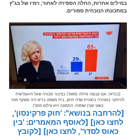
במילים אחרות, החלה הספירה לאחור, וימיו של בג"ץ
במתכונתו הנוכחית ספורים.
[בכרזה: אם קבוצה גדולה (מאוד) בציבור סבורה שעל היועמ"שית
להיחקר באזהרה בסוגיית שדה תימן, בית משפט בריא היה משקף זאת
בשוני שבין שופטיו. התמונה היא צילום מסך]
[להרחבה בנושא": 'חוק פרקינסון',
לחצו כאן]
[לאוסף המאמרים: 'בין
כאוס לסדר', לחצו כאן]
[לקובץ