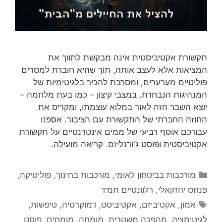
תקשורת אקטיביסטית אינה מבקשת לתווך את
המציאות אלא לעצב אותה, תוך שהיא חוברת למסרים
פוליטיים מערערים, ומסרבת להכיר בלגיטימיות של
המנהיגות הנבחרת. במצבי קיצון – כמו בעת מלחמה –
יוצא השבר הזה לאור במלוא עוצמתו, ומקריס את
החוזה החברתי של התקשורת עם הציבור. אספנו
עבורכם אוסף רביעי של ממים אינטרנטיים על תקשורת
אקטיביסטית ופוסט ג'ורנליזם. קריאה מועילה.
קטגוריות
מורכבות בביטחון לאומי
,
מורכבות בחינוך
,
פוליטיקה
,
פנחס יחזקאלי
,
רלוונטיים תמיד
תגיות
אמון
,
אקטיביזם
,
אקטיביסט
,
דמוקרטיה
,
טיפשות
,
לגיטימציה
,
מהפכה משטרית
,
מומחה
,
מומחים
,
פוסט