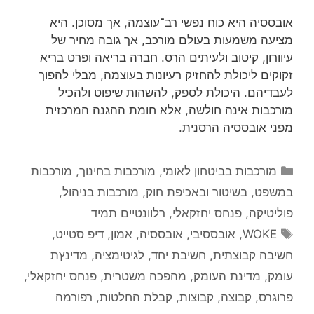
אובססיה היא כוח נפשי רב־עוצמה, אך מסוכן. היא
מציעה משמעות בעולם מורכב, אך גובה מחיר של
עיוורון, קיטוב ולעיתים הרס. חברה בריאה ופרט בריא
זקוקים ליכולת להחזיק רעיונות בעוצמה, מבלי להפוך
לעבדיהם. היכולת לספק, להשהות שיפוט ולהכיל
מורכבות אינה חולשה, אלא חומת ההגנה המרכזית
מפני אובססיה הרסנית.
קטגוריות
מורכבות בביטחון לאומי
,
מורכבות בחינוך
,
מורכבות
במשפט, בשיטור ובאכיפת חוק
,
מורכבות בניהול
,
פוליטיקה
,
פנחס יחזקאלי
,
רלוונטיים תמיד
תגיות
WOKE
,
אובססיבי
,
אובססיה
,
אמון
,
דיפ סטייט
,
חשיבה קבוצתית
,
חשיבת יחד
,
לגיטימציה
,
מדינץת
עומק
,
מדינת העומק
,
מהפכה משטרית
,
פנחס יחזקאלי
,
פרוגרס
,
קבוצה
,
קבוצות
,
קבלת החלטות
,
רפורמה