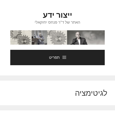
דלג
תוכן
ייצור ידע
האתר של ד"ר פנחס יחזקאלי
תפריט
לגיטימציה