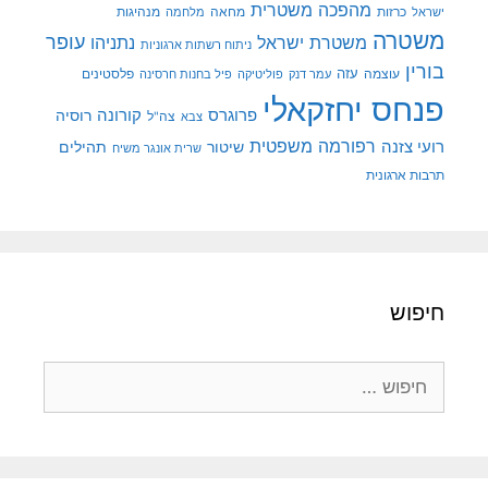
מהפכה משטרית
מנהיגות
ישראל
כרזות
מחאה
מלחמה
משטרה
עופר
משטרת ישראל
נתניהו
ניתוח רשתות ארגוניות
בורין
עוצמה
עזה
פלסטינים
עמר דנק
פוליטיקה
פיל בחנות חרסינה
פנחס יחזקאלי
קורונה
פרוגרס
רוסיה
צה"ל
צבא
רפורמה משפטית
רועי צזנה
שיטור
תהילים
שרית אונגר משיח
תרבות ארגונית
חיפוש
חיפוש: