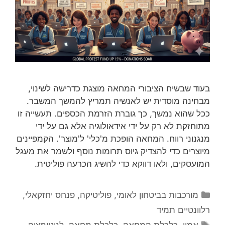
בעוד שבשיח הציבורי המחאה מוצגת כדרישה לשינוי,
מבחינה מוסדית יש לאנשיה תמריץ להמשך המשבר.
ככל שהוא נמשך, כך גוברת הזרמת הכספים. תעשייה זו
מתוחזקת לא רק על ידי אידאולוגיה אלא גם על ידי
מנגנוני רווח. המחאה הופכת מ'כלי' ל'מוצר'. הקמפיינים
מיוצרים כדי להצדיק גיוס תרומות נוסף ולשמר את מעגל
המועסקים, ולאו דווקא כדי להשיג הכרעה פוליטית.
קטגוריות
מורכבות בביטחון לאומי
,
פוליטיקה
,
פנחס יחזקאלי
,
רלוונטיים תמיד
תגיות
אמון
,
כלכלת המחאה
,
כלכלת מחאה
,
לגיטימציה
,