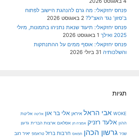
4 באוגוסט 2026
פנחס יחזקאלי: מה גרם להנהגת היישוב לפתוח
ב'סזון' נגד האצ"ל?
2 באוגוסט 2026
פנחס יחזקאלי: תיעוד שנאת נתניהו בתמונות, מיולי
2025 ואילך
1 באוגוסט 2026
פנחס יחזקאלי: אוסף ממים על ההתנתקות
והשלכותיה
31 ביולי 2026
תגיות
אבי הראל
אלי בר און
איראן
WOKE
אליטת
אליטה
אלעד רזניק
ההון
אסלאם
ארצות הברית
גדעון
אמציה חן
גרשון הכהן
חרבות ברזל
יאיר רגב
שניר
טראמפ
חמאס