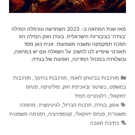
מאז שנת המחאה ב- 2023 השתרשה ונורמלה המילה
'בגידה' בציבוריות הישראלית. בעידן הווק המילה הזו
הפכה חמקמקה ומשנה משמעות. אניח כאן מסד
תאורטי שיסייע לנו להשיב על השאלה אם יש במחאה,
ובשלוחיה במנהל המדינה, תופעות של בגידה.
קטגוריות
מורכבות בביטחון לאומי
,
מורכבות בחינוך
,
מורכבות
במשפט, בשיטור ובאכיפת חוק
,
פוליטיקה
,
פנחס
יחזקאלי
,
רלוונטיים תמיד
תגיות
אמון
,
בגידה
,
חרבות הברזל
,
לגיטימציה
,
מהפכה
משטרית
,
פנחס יחזקאלי
,
קונספירציה
,
רפורמה משפטית
כתיבת תגובה