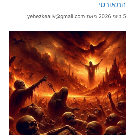
התאורטי
5 ביוני 2026
מאת
yehezkeally@gmail.com