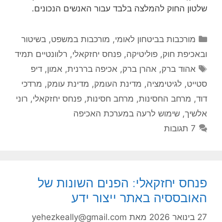
שלטון החוק להמלצה בלבד עבור האנשים הנכונים.
קטגוריות
מורכבות בביטחון לאומי
,
מורכבות במשפט, בשיטור
ובאכיפת חוק
,
פוליטיקה
,
פנחס יחזקאלי
,
רלוונטיים תמיד
תגיות
אהוד ברק
,
אהרן ברק
,
אכיפה בררנית
,
אמון
,
דיפ
סטייט
,
לגיטימציה
,
מדינת העומק
,
מדינת עומק
,
מרדכי
דוד
,
מרחב החסינות
,
מרחב חסינות
,
פנחס יחזקאלי
,
רוני
אלשיך
,
שימוש לרעה במערכת האכיפה
7 תגובות
פנחס יחזקאלי: הפנים השונות של
האובססיה באתר ייצור ידע
27 בינואר 2026
מאת
yehezkeally@gmail.com