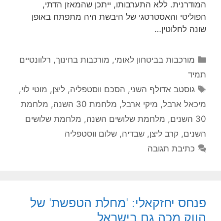
המודרנית. ללא התערבותו, ייתכן שהמאזן הדתי,
הפוליטי והאסטרטגי של היבשת היה מתפתח באופן
שונה לחלוטין…
קטגוריות
מורכבות בביטחון לאומי
,
מורכבות בחינוך
,
רלוונטיים
תמיד
תגיות
גוסטב אדולף השני
,
הסכם ווסטפליה
,
ליצן
,
מוטי לוי
,
מיכאל ארבל
,
מיקי ארבל
,
מלחמת 30 השנה
,
מלחמת
30 השנים
,
מלחמת שלושים השנה
,
מלחמת שלושים
השנים
,
קרב ליצן
,
שבדיה
,
שלום ווסטפליה
כתיבת תגובה
פנחס יחזקאלי: 'מחלת הטפשת' של
הווק מכה גם בישראל