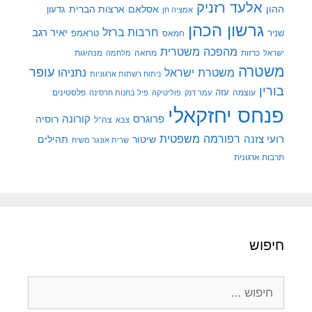
אלעד רזניק
ההון
אסלאם
ארצות הברית
גדעון
אמציה חן
גרשון הכהן
חרבות ברזל
יאיר רגב
שניר
טראמפ
חמאס
מהפכה משטרית
מנהיגות
ישראל
כרזות
מחאה
מלחמה
משטרה
עופר
משטרת ישראל
נתניהו
ניתוח רשתות ארגוניות
בורין
עוצמה
עזה
פלסטינים
עמר דנק
פוליטיקה
פיל בחנות חרסינה
פנחס יחזקאלי
קורונה
פרוגרס
רוסיה
צה"ל
צבא
רפורמה משפטית
רועי צזנה
שיטור
תהילים
שרית אונגר משיח
תרבות ארגונית
חיפוש
חיפוש: