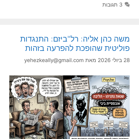
3 תגובות
משה כהן אליה: רל"ביזם: התנגדות
פוליטית שהופכת להפרעה בזהות
28 ביולי 2026
מאת
yehezkeally@gmail.com