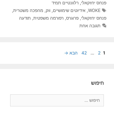
פנחס יחזקאלי
,
רלוונטיים תמיד
תגיות
WOKE
,
אידיוטים שימושיים
,
ווק
,
מהפכה משטרית
,
פנחס יחזקאלי
,
פרוגרס
,
רפורמה משפטית
,
תודעה
תגובה אחת
עמוד
עמוד
עמוד
1
2
…
42
הבא
→
חיפוש
חיפוש: