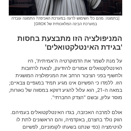
[בתמונה: מהם כלי השימוש לרעה במערכת האכיפה? התמונה עובדה
במערכת הבינה המלאכותית של GROK]
המניפולציה הזו מתבצעת בחסות
'בגידת האינטלקטואלים'
על מנת לשמר את הדמוקרטיה ה'אמיתית', היו
האינטלקטואלים אמורים להזדעק, לצאת לרחובות
ולחשוף בפני הציבור הרחב את המניפולציה המושגית
הזו. ללמדו כי הפשיזם אינו מגיע תמיד במגפיים צבאיים;
במאה ה-21, הוא עלול להגיע דווקא במסווה של נאורות,
מוסר עליון, ובשם "הצדק החברתי".
אולם למרבה האכזבה, בגדו האינטלקטואלים בעמיהם.
הווק נולד בחצרם, באקדמיה, והם הראשונים לתת לו
לגיטימציה (כפי שנתנו בשעתו לקומוניזם, לפשיזם