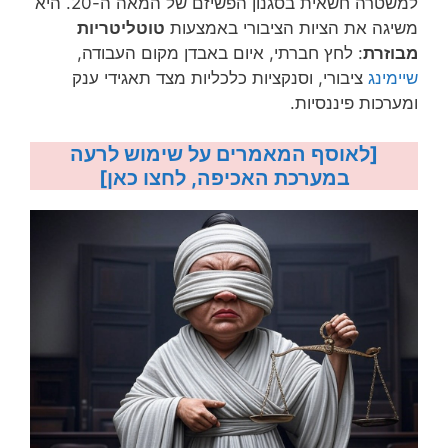
למשטרה חשאית בסגנון הפשיזם של המאה ה-20. היא
משיגה את הציות הציבורי באמצעות
טוטליטריות
מבוזרת
: לחץ חברתי, איום באבדן מקום העבודה,
שיימינג
ציבורי, וסנקציות כלכליות מצד תאגידי ענק
ומערכות פיננסיות.
[לאוסף המאמרים על שימוש לרעה
במערכת האכיפה, לחצו כאן]