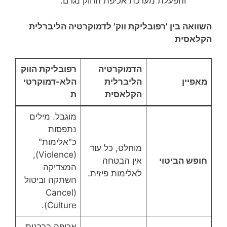
והפעלת מערכת אכיפת החוק נגדם.
השוואה בין 'רפובליקת ווק' לדמוקרטיה הליברלית
הקלאסית
הדמוקרטיה
רפובליקת הווק
מאפיין
הליברלית
הלא-דמוקרטי
הקלאסית
ת
מוגבל. מילים
נתפסות
כ"אלימות"
מוחלט, כל עוד
(Violence),
חופש הביטוי
אין הבטחה
המצדיקה
לאלימות פיזית.
השתקה וביטול
(Cancel
Culture).
אכיפה בררנית