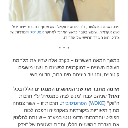
ניצב משנה בגמלאות, ד"ר פנחס יחזקאלי הוא שותף בחברת 'ייצור ידע'
ואיש אקדמיה. שימש בעבר כראש המרכז למחקר
אסטרטגי
ולמדניות של
צה"ל. הוא העורך הראשי של אתר זה.
* * *
במשך המאה העשרים – בקרב אלה שחיו את מלחמת
העולם השנייה – דמוקרטיה לפשיזם היו שני מושגים
קוטביים, והניגוד ביניהם היה ברור, חד ומוחשי.
אז מה מחבר את שני המושגים המנוגדים הללו בכל
זאת?
שניהם עברו 'מניפולציה סמנטית' ע"י תרבות
ה"ווק" (
WOKE
)
הפרוגרסיבית
. תרבות זו – אשר צמחה
מתוך תיאוריות ביקורתיות באקדמיה והפכה לכוח
הפוליטי והתרבותי הדומיננטי במערב – שינתה לחלוטין
את הגדרת המושגים הללו, ותחת מעטפת של "צדק