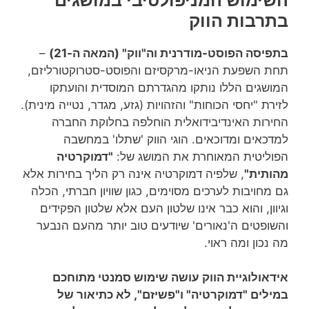
בתרבות הווק
בתפיסה הפוסט-מודרנית וה"ווק" (המאה ה-21)
–
תחת השפעת הניאו-מרקסיזם והפוסט-סטרוקטורליזם,
המושגים הללו נותקו מהגדרתם המוסדית והועתקו
לזירת "יחסי הכוחות" והזהויות (גזע, מגדר, נטייה מינית).
החירות האינדיבידואלית הוחלפה בחלוקת החברה
למדכאים ומדוכאים. הוגי הווק 'שתלו' במחשבה
הפוליטית המאוחרת את המושג של:
"דמוקרטיה
מהותית"
, שלפיה דמוקרטיה אינה רק הליך בחירות אלא
גם מחויבות לערכים מסוימים, כגון שוויון חברתי, הכלה
וגיוון, והוא כבר אינו שלטון העם אלא שלטון הפקידים
והשופטים ה'נאורים' שיודעים טוב יותר מהעם הנבער
מה נכון ומה ראוי.
אידאולוגיית הווק עושה שימוש סמנטי מתוחכם
במילים "דמוקרטיה" ו"פשיזם", לא כתיאור של