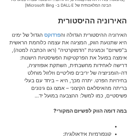
הבינה המלאכותית של DALL·E ב- Microsoft Bing]
האירוניה ההיסטורית
האירוניה ההיסטורית הגדולה וה
פרדוקס
הגדול של ימינו
היא שתנועת הווק, המציגה את עצמה כלוחמת הראשית
ב"פשיזם" וכמגינת "הדמוקרטיה" (ראו הכתבה למטה),
אימצה בפועל את הפרקטיקות הפשיסטיות הישנות:
דרישה לאחידות מחשבתית, השתקת אופוזיציה,
דה-הומניזציה של יריבים פוליטיים וזלזול מוחלט
בחירויות הפרט. יתרה מכך, היא – ביחד עם בעלי
בריתה מהאיסלאם הקיצוני – אמצו גם גינונים
פשיסטיים, כמו למשל: ההצבעה במועל יד…
במה דומה הווק לפשיזם המקורי?
קונפורמיות אידאולוגית;