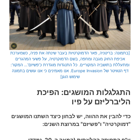
[בתמונה: בריטניה, פאר הדמוקרטיות בעבר שינתה את פניה, כשמערכת
אכיפת החוק מגבה ומחפה, בשם הדמוקרטיה, על פשעי המהגרים
ומתעללת בתושביה המקוריים. כל התנגדות מוגדרת כ'פשיזם'… המקור:
דף הטוויטר של Europe Invasion. אנו מאמינים כי אנו עושים בתמונה
שימוש הוגן]
התגלגלות המושגים: הפיכת
הליברליזם על פיו
כדי להבין את ההווה, יש לבחון כיצד השתנו המושגים
"דמוקרטיה" ו"פשיזם" במרוצת השנים:
ע"פ התפיסה הקלאסית (המאה ה-20, נמדדו