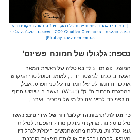
[בתמונה: האמנם, שתי תפיסות של דמוקרטיה? התמונה המקורית היא
תמונה חופשית – CC0 Creative Commons – שעוצבה והועלתה על ידי
elementus לאתר Pixabay]
נספח: גלגולו של המונח 'פשיזם'
המושג "פשיזם" נולד באיטליה של ראשית המאה
העשרים ככינוי למשטר רודני, לאומני וטוטליטרי המקדש
את כוחה המוחלט של המדינה על פני הפרט. אבל,
במסגרת תרבות ה"ווק" (Woke), נעשה בו שימוש תכוף
ותוקפני כדי לתייג את כל מי של מסכים 'איתנו'.
כך מגדלת 'תרבות הדיקלום' דור של אידיוטים:
כאשר
מילים טעונות מרוקנות מתוכן מדויק והופכות למילות
גנאי כלליות, נשללת מהמשתמשים היכולת לנהל דיון
מעמיק, להבחין בדקויות או לנתח מציאות מורכבת.