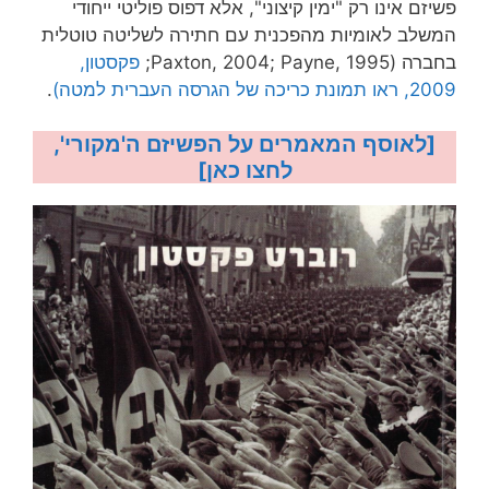
פשיזם אינו רק "ימין קיצוני", אלא דפוס פוליטי ייחודי
המשלב לאומיות מהפכנית עם חתירה לשליטה טוטלית
בחברה (Paxton, 2004; Payne, 1995;
פקסטון,
2009, ראו תמונת כריכה של הגרסה העברית למטה)
.
[לאוסף המאמרים על הפשיזם ה'מקורי',
לחצו כאן]