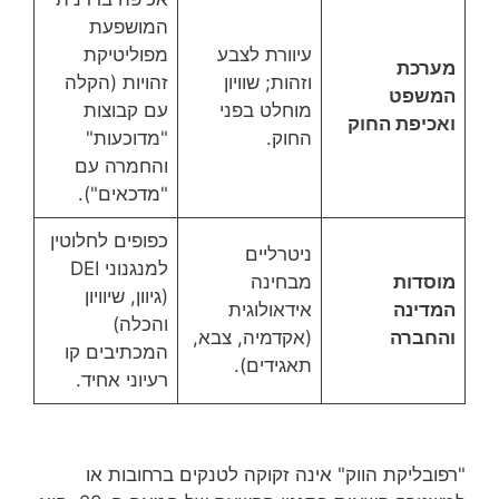
המושפעת
עיוורת לצבע
מפוליטיקת
מערכת
וזהות; שוויון
זהויות (הקלה
המשפט
מוחלט בפני
עם קבוצות
ואכיפת החוק
החוק.
"מדוכעות"
והחמרה עם
"מדכאים").
כפופים לחלוטין
ניטרליים
למנגנוני DEI
מוסדות
מבחינה
(גיוון, שיוויון
המדינה
אידאולוגית
והכלה)
והחברה
(אקדמיה, צבא,
המכתיבים קו
תאגידים).
רעיוני אחיד.
"רפובליקת הווק" אינה זקוקה לטנקים ברחובות או