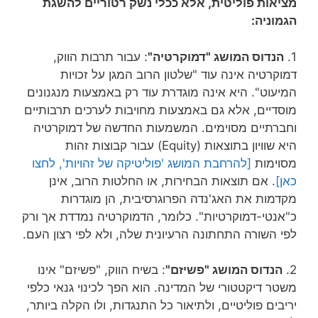
מציאות פוליטית, אלא ככלי נשק רטוריים להשגת
הגמוניה:
1.
הנדוס המושג "דמוקרטיה"
: עבור תרבות הווק,
דמוקרטיה אינה עוד "שלטון הרוב המגן על זכויות
המיעוט". היא אינה מוגדרת עוד רק באמצעות מנגנונים
מוסדיים, אלא גם באמצעות מחויבות לערכים תרבותיים
וחברתיים מסוימים. המשמעות החדשה של דמוקרטיה
היא שוויון בתוצאות (Equity) עבור קבוצות זהות
מסוימות
[להרחבת המושג 'פוליטיקה של זהויות', לחצו
כאן]
. אם תוצאות הבחירות, או החלטות הרוב, אינן
מקדמות את האג'נדה הפרוגרסיבית, הן מוגדרות
כ"אנטי-דמוקרטיות". כלומר, הדמוקרטיה נמדדת אך ורק
לפי השורה התחתונה הרעיונית שלה, ולא לפי רצון העם.
2.
הנדוס המושג "פשיזם"
: בשיח הווק, "פשיזם" אינו
משטר דיקטטורי של המדינה. הוא הפך לכינוי גנאי כלפי
יריבים פוליטיים, ולתיאור כל התנגדות, ולו הקלה ביותר,