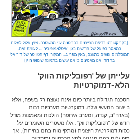
[בקריקטורה: רדיפת הצייצנים בבריטניה ע"י המשטרה. ציוץ עלול לעלות
במאסר בפועל של חודשים בגין 'איסלאמופוביה'… לעומת זאת,
המוסלמים עושים כרצונם, באין מפריע… המקור: דף הטוויטר של ד"ר אלי
בר דוד. אנו מאמינים כי אנו עושים בתמונה שימוש הוגן]
עלייתן של 'רפובליקות הווק'
הלא-דמוקרטיות
הסכנה הגדולה ביותר כיום אינה נעוצה רק בשפה, אלא
ביישום המעשי שלה. דמוקרטיות מערביות רבות
(בארה"ב, קנדה, ומערב אירופה) הולכות ומאמצות מודל
חדש של "רפובליקות ווק". אלו משטרים השומרים על
כסות דמוקרטית חיצונית (מתקיימות בהם בחירות), אך
מופעלים בהם מנגנוני לחץ חברתיים ומוסדיים,