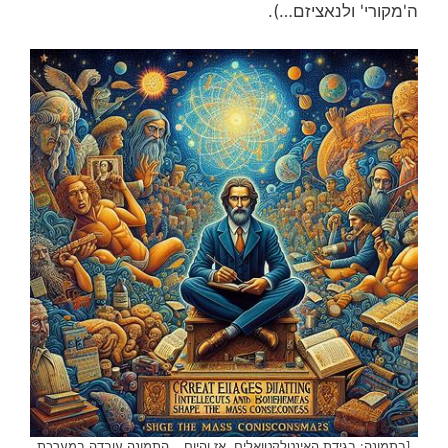
ה'מקורי' ולנאציזם…).
[בתמונה: בגידת האינטלקטואלים, אז והיום… התמונה עובדה במערכת