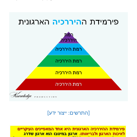
[התרשים: ייצור ידע]