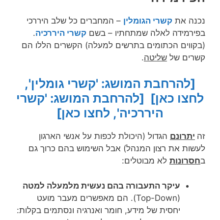
נכנה את
קשרי הגומלין
– המחברים כל שלב היררכי
בפירמידה לאלה שמתחתיו – בשם
קשרי היררכיה
.
(בקווים הכתומים בתרשים למעלה) הקשרים הללו הם
קשרים של
שליטה
.
[להרחבת המושג: 'קשרי גומלין',
לחצו כאן]
[להרחבת המושג: 'קשרי
היררכיה', לחצו כאן]
זה
יתרונם
הגדול (היכולת לכפות על אנשי הארגון
לעשות את רצון המנהל) אבל השימוש בהם כרוך גם
ב
חסרונות
לא מבוטלים:
עיקר התעבורה בהם נעשית מלמעלה למטה
(Top-Down). הם מאפשרים מעבר מועט
יחסית של מידע, חומר ואנרגיה ונסתמים בקלות: