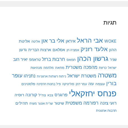
תגיות
אבי הראל
אלי בר און
איראן
WOKE
אליטת
אליטה
אלעד רזניק
ההון
אסלאם
ארצות הברית
גדעון
אמציה חן
גרשון הכהן
חרבות ברזל
יאיר רגב
שניר
טראמפ
חמאס
מהפכה משטרית
מנהיגות
ישראל
כרזות
מחאה
מלחמה
משטרה
עופר
משטרת ישראל
נתניהו
ניתוח רשתות ארגוניות
בורין
עוצמה
עזה
פלסטינים
עמר דנק
פוליטיקה
פיל בחנות חרסינה
פנחס יחזקאלי
קורונה
פרוגרס
רוסיה
צה"ל
צבא
רפורמה משפטית
רועי צזנה
שיטור
תהילים
שרית אונגר משיח
תרבות ארגונית