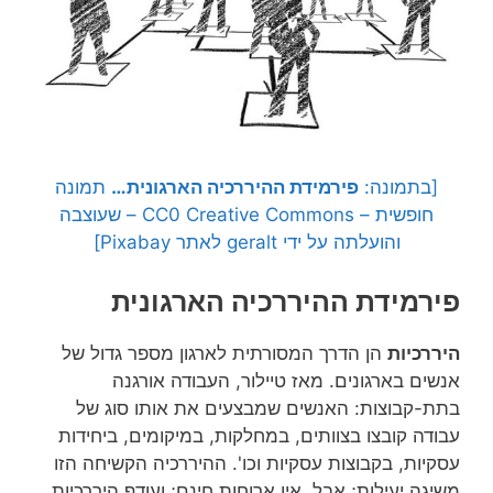
[בתמונה:
פירמידת ההיררכיה הארגונית…
תמונה
חופשית – CC0 Creative Commons – שעוצבה
והועלתה על ידי geralt לאתר Pixabay]
פירמידת ההיררכיה הארגונית
היררכיות
הן הדרך המסורתית לארגון מספר גדול של
אנשים בארגונים. מאז טיילור, העבודה אורגנה
בתת-קבוצות: האנשים שמבצעים את אותו סוג של
עבודה קובצו בצוותים, במחלקות, במיקומים, ביחידות
עסקיות, בקבוצות עסקיות וכו'. ההיררכיה הקשיחה הזו
משיגה יעילות; אבל, אין ארוחות חינם; ועודף היררכיות