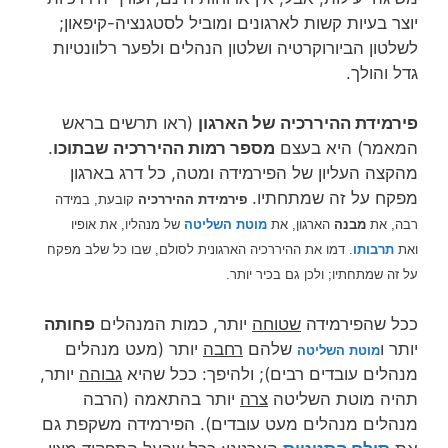
יוצר בעיות קשות לארגונים ומוביל לסטגנציה-קיפאון;
לשלטון הביורוקרטיה ושלטון הנהלים ולפער רלוונטיות
גדל והולך.
פירמידת ההיררכיה של הארגון
(ראו תרשים בראש
המאמר) היא בעצם
מספר רמות ההיררכיה שבתוכו
.
מהקצה העליון של הפירמידה ומטה, כל דרג בארגון
מפקח על זה שמתחתיו.
פירמידת ההיררכיה
קובעת, במידה
רבה, את
מבנה
הארגון, את
מוטת השליטה
של מנהליו, את אופיו
ואת
תרבותו
. דמו את ההיררכיה הארגונית לסולם, שבו כל שלב מפקח
על זה שמתחתיו; ולכן גם בכיר יותר.
ככל שהפירמידה
שטוחה
יותר, כמות המנהלים
פחותה
יותר ו
שלהם
רחבה
יותר (מעט מנהלים
מוטת השליטה
מנהלים עובדים רבים); ולהיפך: ככל שהיא
גבוהה
יותר,
תהיה מוטת השליטה
צרה
יותר בהתאמה (הרבה
מנהלים מנהלים מעט עובדים). הפירמידה משקפת גם