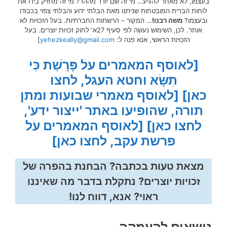
בעצמו, לא מאחר להגיע… מי זה שם יורד מההר? מי זה מחזיק בידו את
לוחות הברית המובטחות שניתנו מאת הבלתי ידוע והבלתי צפוי בכבודו
ובעצמו?
משה רבנו!
… המקור – הרשתות החברתיות. בעל הזכויות לא
אותר. לכן, השימוש נעשה לפי סעיף 27א' לחוק זכויות יוצרים. בעל
הזכויות הראשי, אנא פנה ל:
yehezkeally@gmail.com
]
[לאוסף המאמרים על פָּרָשַׁת כִּי
תִשָּׂא וחטא העגל, לחצו
כאן]
[לאוסף מאמרי שבועות ומתן
תורה, שהופיעו באתר 'ייצור ידע',
לחצו כאן]
[לאוסף המאמרים על
פרשת עקב, לחצו כאן]
מצאת טעות בכתבה? הבחנת בהפרה של
זכויות יוצרים? נתקלת בדבר מה שאיננו
ראוי? אנא, דווח לנו!