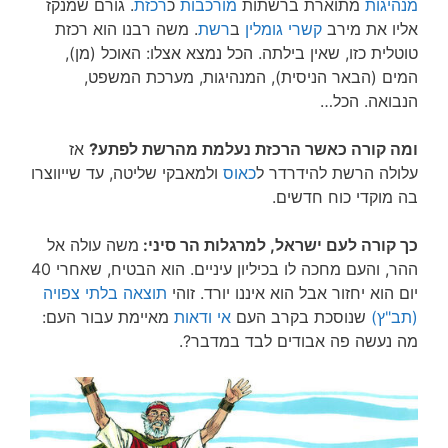
מנהיגות
מתוארת ברשתות
מורכבות
כ
רכזת
. גורם שמנקז
אליו את מירב
קשרי גומלין
ב
רשת
. משה רבנו הוא רכזת
טוטלית כזו, שאין בילתה. הכל נמצא אצלו: האוכל (מן),
המים (הבאר הניסית), המנהיגות, מערכת המשפט,
הנבואה. הכל…
ומה קורה כאשר הרכזת נעלמת מהרשת לפתע?
אז
עלולה הרשת להידרדר ל
כאוס
ולמאבקי שליטה, עד שייווצרו
בה מוקדי כוח חדשים.
כך קורה לעם ישראל, למרגלות הר סיני:
משה עולה אל
ההר, והעם מחכה לו בכיליון עיניים. הוא הבטיח, שאחרי 40
יום הוא יחזור אבל הוא איננו יורד. זוהי
תוצאה בלתי צפויה
(תב"ץ)
שנוסכת בקרב העם
אי ודאות
מאיימת עבור העם:
מה נעשה פה אבודים לבד במדבר?.