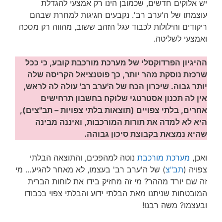
יש אלוקים חדשים, שכמובן הינו רק אמצעי להגדלת
עוצמתו של ה'ערב רב'. נקבעים חגיגות למחרת שבהם
ריקודים והילולות לכבוד עגל הזהב ששוב, מהווה רק מסכה
ואמצעי לשליטה.
ההיגיון הפרדוקסלי של מערכת מורכבת קובע, כי ככל
שרכזת נוסקת מהר יותר, כך פוטנציאל הקריסה שלה
יותר גבוה. שיכרון הכח של ה'ערב רב' עולה לה לראש,
אין לה תכנון אסטרטגי שלוקח בחשבון תרחישים
אחרים, בלתי צפויים (תוצאות בלתי צפויות – תב"צים),
היא לא למדה את תורות המורכבות, ואיננה מבינה
שהיא נמצאת בקבוצת סיכון גבוהה.
ואכן,
מערכת מורכבת
נוטה למהפכים, והתוצאה הבלתי
צפויה (
תב"צ
) של ה'ערב רב' בעצמו, לא מאחר להגיע… מי
זה שם יורד מההר? מי זה מחזיק בידו את לוחות הברית
המובטחות שניתנו מאת הבלתי ידוע והבלתי צפוי בכבודו
ובעצמו? משה רבנו!