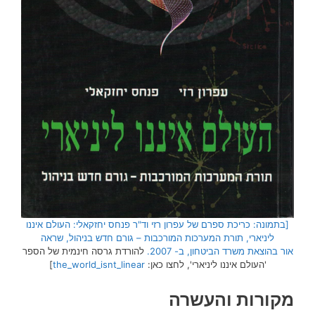
[בתמונה: כריכת ספרם של עפרון רזי וד"ר פנחס יחזקאלי: העולם איננו
ליניארי, תורת המערכות המורכבות – גורם חדש בניהול, שראה
אור בהוצאת משרד הביטחון, ב- 2007.
להורדת גרסה חינמית של הספר
'העולם איננו ליניארי', לחצו כאן:
the_world_isnt_linear
]
מקורות והעשרה