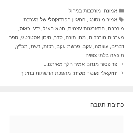
קטגוריות
אמונה
,
מורכבות בניהול
תגיות
אמיר מונסונגו
,
ההיגיון הפרדוקסלי של מערכת
מורכבת
,
התארגנות עצמית
,
חטא העגל
,
ידע
,
כאוס
,
מערכות מורכבות
,
מתן תורה
,
סדר
,
סיכון אסטרטגי
,
ספר
דברים
,
עוצמה
,
עקב
,
פרשת עקב
,
רכזת
,
רשת
,
תב"ץ
,
תוצאה בלתי צפויה
פרופסור מנחם אמיר הלך מאיתנו…
יחזקאלי ואונגר משיח: מהפכת הרשתות בחינוך
כתיבת תגובה
תגובה