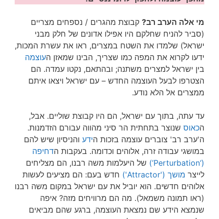
מי אלה הערב רב?
קבוצת מהגרים / נספחים מצריים
(סביר להניח שחלקם היו אפילו אדונים של חלק מבני
ישראל) שלמדו את השטח במצרים, ראו את עשרת המכות,
ידעו לקרוא את המפה כמו שצריך, הבינו שמאזן ה
עוצמה
בין ישראל למצרים משתנה; ובהתאם, נקטו עמדה. הם
הצטרפו לבעל העוצמה החדש – עם ישראל ויצאו איתם
ממצרים אל הלא נודע.
עד עתה, בתוך עם ישראל, הם היו קבוצת שוליים. אבל,
ה
כאוס
שנוצר בתחתית הר סיני מהווה עבורם הזדמנות.
ה'ערב רב' צוברים עוצמה בזכות ה
ידע
והניסיון שיש להם
במושגי עבודה זרה, אלוהים וכדומה. בעקבות ה
דחיפה
(‘Perturbation’)
של היעלמות משה רבנו, הם מצליחים
לייצר
מושך ('Attractor')
חדש בעם: הם מציעים לעשות
אלוהים חדשים. הוא יוביל את עם ישראל במקום משה רבנו
(ראו תמונה משמאל). מה הם מרוויחים מזה? איפה
שנמצא הידע שם נמצאת העוצמה, ברגע שהם מביאים