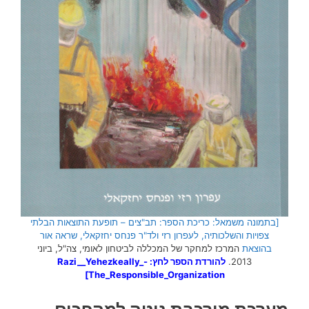
[בתמונה משמאל: כריכת הספר: תב"צים – תופעת התוצאות הבלתי
צפויות והשלכותיה, לעפרון רזי ולד"ר פנחס יחזקאלי, שראה אור
בהוצאת
המרכז למחקר של המכללה לביטחון לאומי, צה"ל, ביוני
2013.
להורדת הספר לחץ:
Razi__Yehezkeally_-
]
The_Responsible_Organization