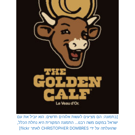
[בתמונה: הם מציעים לעשות אלוהים חדשים. הוא יוביל את עם
ישראל במקום משה רבנו… התמונה המקורית היא נחלת הכלל,
שהועלתה על ידי CHRISTOPHER DOMBRES לאתר flickr]