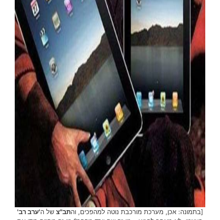
[בתמונה: אכן, מערכת מורכבת נוטה למהפכים, וה
תב"צ
של ה
'ערב רב'