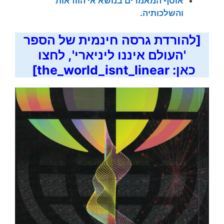
אוסף המאמרים בנושא אי הוודאות
והשלכותיה.
[להורדת גרסה חינמית של הספר
'העולם איננו ליניארי', לחצו
כאן:
the_world_isnt_linear
]