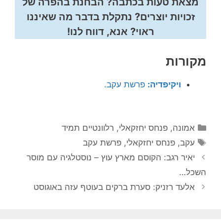
מצאת טעות בכתבה? הבחנת בהפרה של
זכויות יוצרים? נתקלת בדבר מה שאיננו
ראוי? אנא, דווח לנו!
מקורות
ויקיפדיה:
פרשת עקב.
קטגוריות
אמונה
,
פנחס יחזקאלי
,
רלוונטיים תמיד
תגיות
עקב
,
פנחס יחזקאלי
,
פרשת עקב
יאיר רגב: הקוסם מארץ עוץ – נוסטלגיה עם מוסר
השכל…
אלעד רזניק: סערת ברקים בעוטף עזה באוגוסט