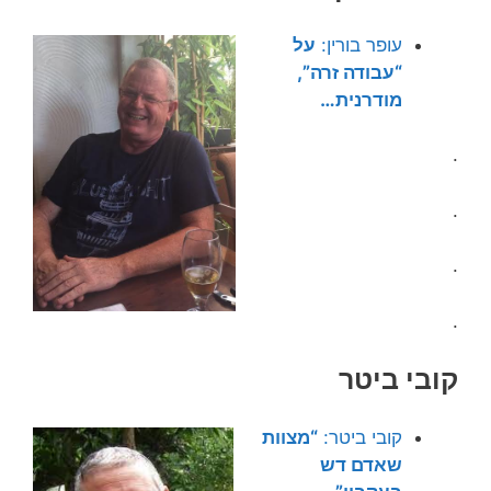
עופר בורין:
על
“עבודה זרה”,
מודרנית…
.
.
.
.
קובי ביטר
קובי ביטר:
“מצוות
שאדם דש