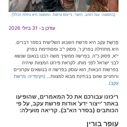
[בתמונה: עגל הזהב. היוצר: ג'יימס טיסות. התמונה היא נחלת הכלל]
עודכן ב- 31 ביולי 2026
פָּרָשַׁת עֵקֶב היא פרשת השבוע השלישית בספר דברים.
היא מתחילה בפרק ז', פסוק י"ב ומסתיימת בפרק
י"א, פסוק כ"ה. בפרשה ממשיך משה רבנו בנאום שנשא
לבני ישראל לפני מותו. לקראת פירוט המצוות שיהיה
בפרשות הבאות, הוא עוסק בפרשה זו בנושאים עקרוניים
ורוחניים שהם בבחינת מבוא למצוות…
(ויקיפדיה: פרשת
עקב).
ריכזנו עבורכם את כל המאמרים, שהופיעו
באתר 'ייצור ידע' אודות פרשת עקב, על פי
הכותבים (בסדר הא"ב).
קריאה מועילה:
עופר בורין