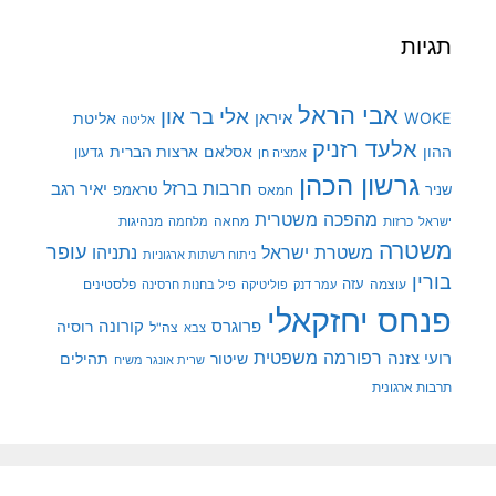
תגיות
אבי הראל
אלי בר און
איראן
WOKE
אליטת
אליטה
אלעד רזניק
ההון
אסלאם
ארצות הברית
גדעון
אמציה חן
גרשון הכהן
חרבות ברזל
יאיר רגב
שניר
טראמפ
חמאס
מהפכה משטרית
מנהיגות
ישראל
כרזות
מחאה
מלחמה
משטרה
עופר
משטרת ישראל
נתניהו
ניתוח רשתות ארגוניות
בורין
עוצמה
עזה
פלסטינים
עמר דנק
פוליטיקה
פיל בחנות חרסינה
פנחס יחזקאלי
קורונה
פרוגרס
רוסיה
צה"ל
צבא
רפורמה משפטית
רועי צזנה
שיטור
תהילים
שרית אונגר משיח
תרבות ארגונית