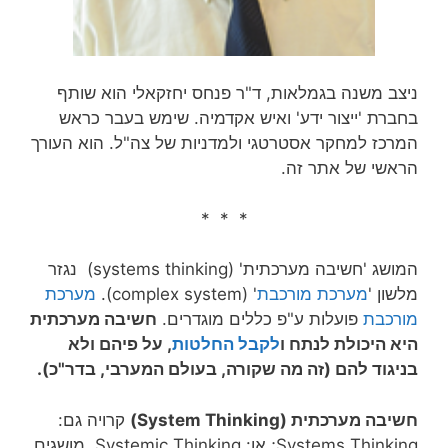
ניצב משנה בגמלאות, ד"ר פנחס יחזקאלי הוא שותף
בחברת 'ייצור ידע' ואיש אקדמיה. שימש בעבר כראש
המרכז למחקר אסטרטגי ולמדניות של צה"ל. הוא העורך
הראשי של אתר זה.
* * *
המושג 'חשיבה מערכתית' (systems thinking) נגזר
מלשון '
מערכת מורכבת
' (complex system).
מערכת
מורכבת
פועלות ע"פ כללים מוגדרים.
חשיבה מערכתית
היא היכולת לנתח ו
לקבל החלטות
,
על פיהם ולא
בניגוד להם (זה מה שקורה, בעולם המערבי,
בדר"כ
).
חשיבה מערכתית (System Thinking)
קרויה גם:
Systems Thinking; או: Systemic Thinking. מושגים