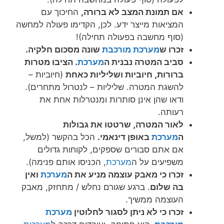
אם תמונת המצב לא ברורה,
החיכוך עם
המציאות מייצר ידע. לכן, הקדימו פעולה למחשה
(סוף מחשבה בפעולה תחילה)!
זכרו ש
מערכת מורכבת
שונה מסכום חלקיה.
סביב המטרה נבנית ה
מערכת
. הציבו מטרות
ברורות, חיוביות ושליליות כאחת
(חיוביות –
להשגת המטרה. שליליות – לנטרול מתחרים).
ודאו שהן אינן סותרות ומנטרלות אחת את
רעותה.
לאור המטרה, שרטטו את גבולות
ה
מערכת
באופן דינאמי.
הכל בהקשר (למשל,
אם אתם סבורים שספקים, לקוחות גדולים
משפיעים על ה
מערכת
, הכניסו אותם פנימה).
זכרו כי מאבק עוצמה מניע את ה
מערכת
ואין
בה שלום
. ברגע שגורם נחלש / מתחזק, מאבק
העוצמה ממשיך.
זכרו כי לא ניתן לסגור לחלוטין
מערכת