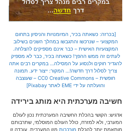
[בכרזה: כשאתה בכיר, המיומנויות והניסיון בתחום
המקצועי – שנרכשו והתגבשו במהלך השנים בשילוב
המקצועיות האישית – כבר אינם מספיקים להצלחה.
לעתים זה ממש ההפך! כשאתה בכיר, כבר לא מספיק
להגדיר חוקים ולנסוע על המסילה… במקרים רבים אתה
צריך לסלול דרך חדשה!… המקור: ייצור ידע. תמונה
חופשית – CC0 Creative Commons – שעוצבה
והועלתה על ידי EME לאתר Pixabay]
חשיבה מערכתית היא מותג בירידה
אדגיש: הקושי בהכלת החשיבה המערכתית נכון לעולם
המערבי, ולא למזרח, כולל העולם המוסלמי, שתרבותם
מותאמת יותר להכלת
מורכבות
מזו המערבית. עובדה זו