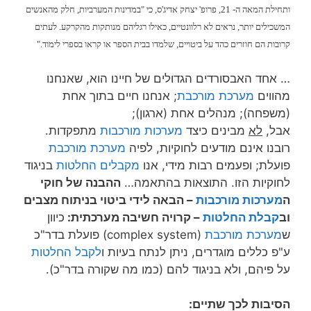
ותחילת המאה ה- 21, פרופ' יצחק אדיג'ס, כי "במדינות המערביות, חלק מהאנשים
המשכילים יותר, נראים לא רלוונטיים, כאילו רגליהם מנותקות מהקרקע. לעתים
קרובות הם חוזרים כהד על ביטויים, שלמדו בבית הספר או קראו בספרי לימוד."
… אחד האבסורדים הגדולים של חיינו הוא, שאנחנו
מהווים
מערכת מורכבת
; אנחנו חיים בתוך אחת
(משפחה); מנהלים אחת (ארגון);
אבל,
לא
מבינים כיצד
מערכות מורכבות
מתפקדות.
רובנו אינם מודעים לחוקיות, לפיה
מערכת מורכבת
פועלת; ופעמים רבות מידי, אנו
מקבלים החלטות
בניגוד
לחוקיות הזו. התוצאות בהתאמה…
ההבנה של חוקי
ה
מערכות מורכבות
– הבאה לידי ביטוי בניתוח מצבים
וב
קבלת החלטות
– קרויה חשיבה מערכתית:
כיוון
ש
מערכת מורכבת
(complex system) פועלת בדר"כ
ע"פ כללים מוגדרים, ניתן לנתח בעיות ו
לקבל החלטות
על פיהם, ולא בניגוד להם (כמו מה שקורה בדר"כ).
הסיבות לכך שתיים: