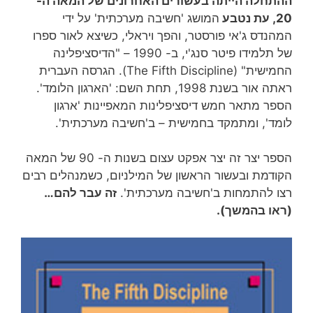
ההתחלה הייתה בעשורים האחרונים של המאה ה-
20, עת נטבע
המושג 'חשיבה מערכתית' על ידי
המהנדס ג'אי פורסטר, והפך ויראלי, כשיצא לאור ספרו
של תלמידו פיטר סנג'י, ב- 1990 – "הדיסציפלינה
החמישית" (The Fifth Discipline). הגרסה העברית
ראתה אור בשנת 1998, תחת השם: 'הארגון הלומד'.
הספר מתאר חמש דיסציפלינות המאפיינות 'ארגון
לומד', ומתמקד בחמישית – ב'חשיבה מערכתית'.
הספר יצר זה יצר אפקט עצום בשנות ה- 90 של המאה
הקודמת ובעשור הראשון של המילניום, כשמנהלים רבים
רצו להתמחות ב'חשיבה מערכתית'.
זה עבר להם…
(ראו בהמשך).