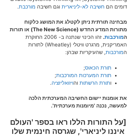
דומים הם
חשיבה לא-ליניארית
וגם חשיבה
מורכבת
.
מבחינה תורתית ניתן לקטלג את המושג כלקוח
מתורות המדע החדש (The New Science) או תורות
ה
מורכבות
.
זהו הכינוי שנתנה ב- 2006 החוקרת
האמריקנית, מרגרט וויטלי (Wheatley) לתורות
ה
מורכבות
, שהעיקריות שבהן:
תורת הכאוס
;
תורת המערכות המורכבות
;
ו
תורת הרשתות
וה
ויזואליזציה
.
את אומנות יישום החשיבה המערכתית הלכה
למעשה, נכנה '
מיומנות מערכתית'.
[על התורות הללו ראו בספר
'העולם
איננו ליניארי'
, שגרסה חינמית שלו