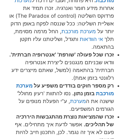
מורכבת
.
היא פתוחה, ועובדים דרכה ל
מערכות
אחרות מידע חומר ואנרגיה. זכרו תמיד את
פרדוקס השליטה (The Paradox of control) או
אשליית השליטה: ככל שננסה לפקח באופן הדוק
יותר על
מערכת מורכבת
, החל מרמה מסוימת,
תלך
אי הוודאות
ותגדל, ושליטתנו עליו תקטן
בהתאמה.
זכרו שכל פעולה 'שורפת' 'אנטרופיה חברתית'.
וודאו שבניתם מנגנונים ל'יצירת אנטרופיה
חברתית' בהתאמה (למשל, שאתם מייצרים ידע
רלוונטי בזמן אמת).
רק מספר חוקים בודדים משפיע על
מערכת
מורכבת
בזמן נתון.
נסו להתוות 'רעיון מחולל'
שישנה את ה
מערכת
, ע"י הפעלת מנופים על
הגורמים המשפיעים.
זכרו שהמציאות נוצרת מהתגבשות היררכיה
של תהליכים.
אפשר לדעת איך מתחילים. אף
פעם לא איך זה נגמר. לכן, התכנון חייב להיות