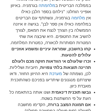
בממלכה הבריטית ב
מלחמתה
בגרמניה. באיזון
אופייני הוחלט: "נילחם בספר הלבן כאילו
אין
מלחמה
בגרמניה, ונשתתף עם הבריטים
במלחמה כאילו אין ספר לבן". בגישה זו איזנה
הממשלה בין הצורך לנצח את חמאס, לצורך
להשיב את החטופים. היא שיבצה את שתי
המטרות הסותרות לכאורה, כמטרות המלחמה.
קחו בחשבון, שמראה עיניים ומשמע אוזניים
עלולים להטעות
.
זכרו שלעולם אי הוודאות חזקה מכם ולעולם
תהיינה תוצאות בלתי צפויות
, חיוביות ושליליות.
לכן, נשמתה של
מערכת
היא ההיזון החוזר. ודאו
שיצרתם מנגנונים שיתריעו בפניכם כשהתוכנית
מאבדת כיוון.
גבשו תוכנית דינאמית
ושנו אותה בהתאמה כל
העת על פי ההשתנות בשטח.
אם תמונת המצב ברורה,
הקדימו מחשבה
לפעולה (סוף פעולה במחשבה תחילה).