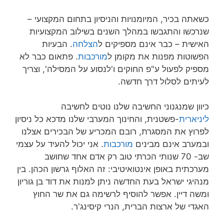
כשאתה בכיר, המיומנויות והניסיון בתחום המקצועי –
שנרכשו והתגבשו במהלך השנים בשילוב המקצועיות
האישית – כבר אינם מספיקים ל
הצלחה
. הבעיות
הפשוטות מפנות את מקומן ל
מורכבות
. פתאום כבר לא
מספיק לפעול ע"פ החוקים ו'לנסוע על המסילה', וצריך
לעיתים לסלול דרך חדשה.
כיוון שמנגנוני החשיבה שלנו נוטים לחשיבה
ליניארית
-פשטנית, והחינוך המערבי שלנו מדכא כל ניסיון
לפרוץ את המסגרת, רובם המכריע של הבכירים אצלנו
ובמערב אינם מבינים
מורכבות
. אני יכול להעיד על עצמי
שב- 70 שנותי הכרתי טוב רק אדם אחד שחושב
מערכתית באופן אינטואיטיבי: זה האלוף גרשון הכהן. בין
מנהיגי ישראל בעת החדשה ניתן למנות את דוד בן גוריון
ומשה דיין. אפשר להוסיף לרשימה גם את שר החוץ
האגדי של ארצות הברית, הנרי קיסינג'ר.