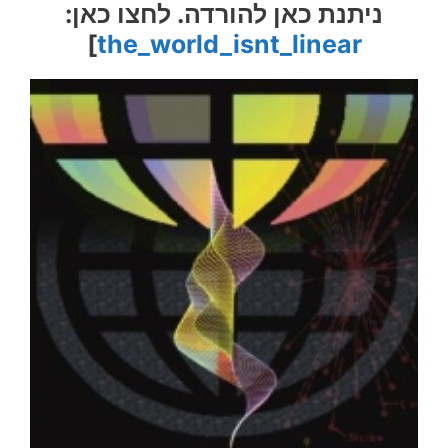
ניתנת כאן להורדה. לחצו כאן:
]
the_world_isnt_linear