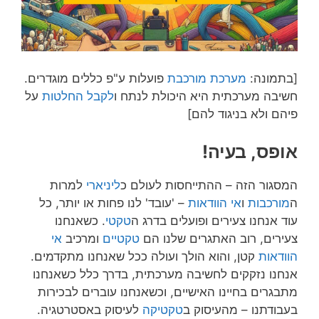
[בתמונה:
מערכת מורכבת
פועלות ע"פ כללים מוגדרים.
חשיבה מערכתית היא היכולת לנתח ו
לקבל החלטות
על
פיהם ולא בניגוד להם]
אופס, בעיה!
המסגור הזה – ההתייחסות לעולם כ
ליניארי
למרות
ה
מורכבות
ו
אי הוודאות
– 'עובד' לנו פחות או יותר, כל
עוד אנחנו צעירים ופועלים בדרג ה
טקטי
. כשאנחנו
צעירים, רוב האתגרים שלנו הם
טקטיים
ומרכיב
אי
הוודאות
קטן, והוא הולך ועולה ככל שאנחנו מתקדמים.
אנחנו נזקקים לחשיבה מערכתית, בדרך כלל כשאנחנו
מתבגרים בחיינו האישיים, וכשאנחנו עוברים לבכירות
בעבודתנו – מהעיסוק ב
טקטיקה
לעיסוק באסטרטגיה.