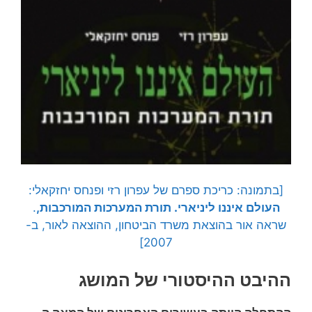
[בתמונה: כריכת ספרם של עפרון רזי ופנחס יחזקאלי:
העולם איננו ליניארי. תורת המערכות המורכבות,
.
שראה אור בהוצאת משרד הביטחון, ההוצאה לאור, ב-
2007]
ההיבט ההיסטורי של המושג