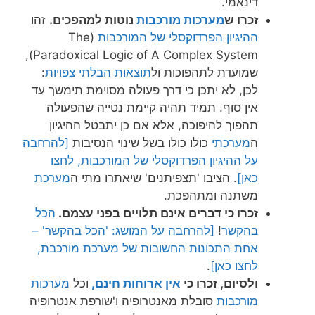
דינאמי.
זכרו ש
מערכות מורכבות
נוטות למהפכים.
זהו
ההיגיון הפרדוקסלי של המורכבות
(The
Paradoxical Logic of A Complex System),
שמועדת לתהפוכות ול
תוצאות הבלתי צפויות
:
לכן, לא יתכן כי דרך פעולה מסוימת תימשך עד
אין סוף. תמיד תהיה קיימת נטייה שהפעולה
תהפוך להיפוכה, אלא אם כן יתבטל ההיגיון
ה
מערכתי
כולו כולו בשל שינוי הנסיבות
[להרחבה
על ההיגיון הפרדוקסלי של המורכבות, לחצו
כאן]
. הציבו 'תצפיתנים' שיאתרו מתי ה
מערכת
משתנה ומתהפכת.
זכרו כי דברים אינם תלויים בפני עצמם.
הכל
בהקשר
!
[להרחבה על המושג: 'הכל בהקשר' –
אחת התכונות החשובות של מערכת מורכבת,
לחצו כאן]
.
ולסיום, זכרו כי
אין ארוחות חינם,
וכל
מערכות
מורכבות
סובלת מאנטרופיה ו'שורפת אנטרופיה