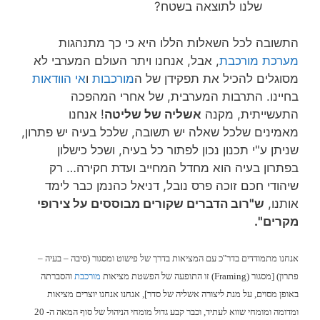
שלנו לתוצאה בשטח?
התשובה לכל השאלות הללו היא כי כך מתנהגות
מערכת מורכבת
, אבל, אנחנו ויתר העולם המערבי לא
מסוגלים להכיל את תפקידן של ה
מורכבות
ו
אי הוודאות
בחיינו. התרבות המערבית, של אחרי המהפכה
התעשייתית, מקנה
אשליה של שליטה
! אנחנו
מאמינים שלכל שאלה יש תשובה, שלכל בעיה יש פתרון,
שניתן ע"י תכנון נכון לפתור כל בעיה, ושכל כישלון
בפתרון בעיה הוא מחדל המחייב ועדת חקירה… רק
שיהודי חכם זוכה פרס נובל, דניאל כהנמן כבר לימד
אותנו,
ש"רוב הדברים שקורים מבוססים על
צירופי
מקרים
".
אנחנו מתמודדים בדר"כ עם המציאות בדרך של פישוט ומסגור (סיבה – בעיה –
פתרון) [מסגור (Framing) זו התופעה של הפשטת מציאות
מורכבת
והסברתה
באופן מסוים, על מנת ליצורה אשליה של סדר], אנחנו אנחנו יוצרים מציאות
ומדומה ומומחי שווא לעתיד, וכבר קבע גדול מומחי הניהול של סוף המאה ה- 20