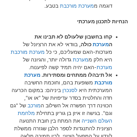
דוגמה מ
מערכת מורכבת
בטבע.
הנחיות לתכנון מערכתי
קחו בחשבון שלעולם לא תבינו את
ה
מערכת
כולה,
בוודאי לא את הרציונל של
מערכות-האם שמעליכם, כי כל
מערכת מורכבת
היא חלק מ
מערכת
גדולה יותר, והגיונה של
מערכת
-האם יהיה תמיד קשה לפיענוח.
אל תיבהלו ממתחים ומסתירות.
מערכת
מורכבת
משופעת בהם, וחוכמת החשיבה
המערכתית היא
לסנכרן
ביניהם: במקום הכרעה
חדה והחלטית בסדר עדיפויות של "או או",
הכווינה דרך הפשרה אל השילוב ה
מורכב
של "גם
וגם". בגישה זו איזן בן גוריון בתחילת
מלחמת
העולם השנייה
את המתח בין חובת התנועה
הציונית להתנגדות לספר הלבן שגזרה ממשלת
לונדון על המפעל הציוני, לבין תמיכה מלאה