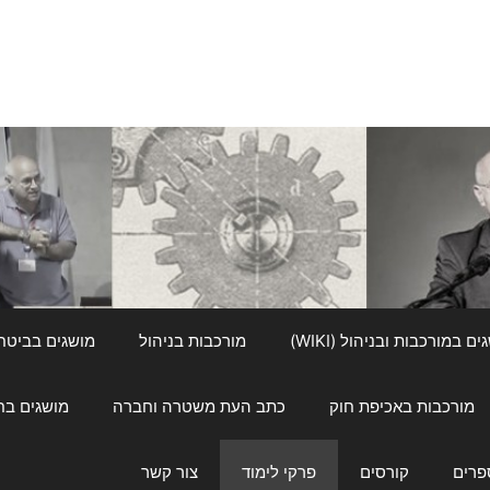
ם במורכבות ובניהול (WIKI)
מורכבות בניהול
מושגים בביטחון ל
מורכבות באכיפת חוק
כתב העת משטרה וחברה
מושגים בחינוך
פרים
קורסים
פרקי לימוד
צור קשר