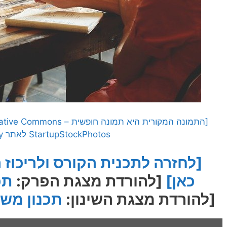
StartupStockPhotos לאתר Pixabay]
[לחזרה לתכנית הקורס ולריכוז 
כאן]
[להורדת מצגת הפרק:
תכ
[להורדת מצגת השינון:
תכנון משא