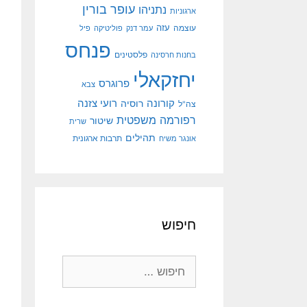
עופר בורין
נתניהו
ארגוניות
עוצמה
עזה
עמר דנק
פוליטיקה
פיל
פנחס
פלסטינים
בחנות חרסינה
יחזקאלי
פרוגרס
צבא
קורונה
רועי צזנה
רוסיה
צה"ל
רפורמה משפטית
שיטור
שרית
תהילים
אונגר משיח
תרבות ארגונית
חיפוש
חיפוש: