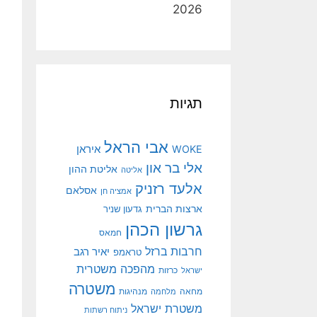
2026
תגיות
אבי הראל
איראן
WOKE
אלי בר און
אליטת ההון
אליטה
אלעד רזניק
אסלאם
אמציה חן
ארצות הברית
גדעון שניר
גרשון הכהן
חמאס
חרבות ברזל
יאיר רגב
טראמפ
מהפכה משטרית
ישראל
כרזות
משטרה
מנהיגות
מחאה
מלחמה
משטרת ישראל
ניתוח רשתות