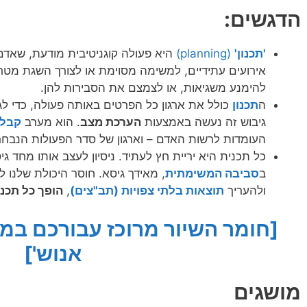
הדגשים:
'תכנון'
(planning)
היא פעולה קוגניטיבית מודעת, שאדם
אירועים עתידיים, למשימה מסוימת או לצורך השגת מטר
להימנע משגיאות, או לצמצם את הסבירות להן.
ה
תכנון
כולל את ארגון כל הפרטים באותה פעולה, כדי ל
גיבוש זה נעשה באמצעות
הערכת מצב
. הוא מערב
קבלת
העומדות לרשות האדם – וארגון של סדר הפעולות הנבח
כל תכנית היא יריית חץ לעתיד. ניסיון לעצב אותו מחד גיסא
ב
סביבה המשימתית
, מאידך גיסא. חוסר היכולת שלנו 
ולהעריך
תוצאות בלתי צפויות (תב"צים)
,
הופך כל תכנו
[חומר השיור מרוכז עבורכם במא
אנוש']
מושגים