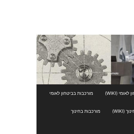
אומי (WIKI)
מורכבות בביטחון לאומי
 (WIKI)
מורכבות בחינוך