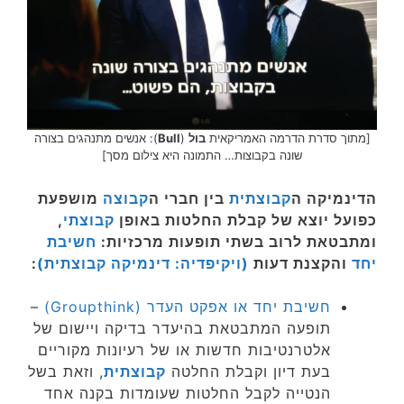
[מתוך סדרת הדרמה האמריקאית
בול
(
Bull
): אנשים מתנהגים בצורה
שונה בקבוצות… התמונה היא צילום מסך]
הדינמיקה ה
קבוצתית
בין חברי ה
קבוצה
מושפעת
כפועל יוצא של קבלת החלטות באופן
קבוצתי
,
ומתבטאת לרוב בשתי תופעות מרכזיות:
חשיבת
יחד
והקצנת דעות
(ויקיפדיה: דינמיקה קבוצתית)
:
חשיבת יחד או אפקט העדר (Groupthink)
–
תופעה המתבטאת בהיעדר בדיקה ויישום של
אלטרנטיבות חדשות או של רעיונות מקוריים
בעת דיון וקבלת החלטה
קבוצתית
, וזאת בשל
הנטייה לקבל החלטות שעומדות בקנה אחד