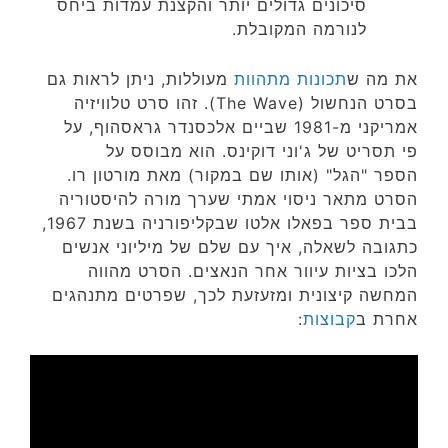
סיכונים גדולים יותר והקצנת עמדות ביחס
לנורמה המקובלת.
את מה ש
תכונות מתהוות
מעוללות, ניתן לראות גם
בסרט הנחשול (The Wave). זהו סרט טלוויזיה
אמריקני מ-1981 שביים אלכסנדר גראסהוף, על
פי תסריט של ג'וני דוקינס. הוא מבוסס על
הספר "הגל" (אותו שם במקור) מאת מורטון רו.
הסרט מתאר ניסוי אמתי שערך מורה להיסטוריה
בבית ספר בפאלו אלטו שבקליפורניה בשנת 1967,
כתגובה לשאלה, איך עם שלם של מיליוני אנשים
הלכו בציות עיוור אחר הנאצים. הסרט מהווה
המחשה קיצונית ומזעזעת לכך, שפרטים מתנהגים
אחרת ב
קבוצות
: