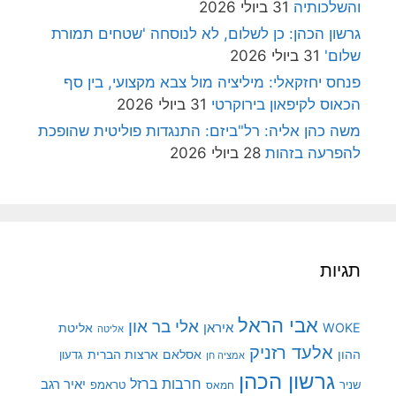
והשלכותיה
31 ביולי 2026
גרשון הכהן: כן לשלום, לא לנוסחה 'שטחים תמורת
שלום'
31 ביולי 2026
פנחס יחזקאלי: מיליציה מול צבא מקצועי, בין סף
הכאוס לקיפאון בירוקרטי
31 ביולי 2026
משה כהן אליה: רל"ביזם: התנגדות פוליטית שהופכת
להפרעה בזהות
28 ביולי 2026
תגיות
אבי הראל
אלי בר און
איראן
WOKE
אליטת
אליטה
אלעד רזניק
ההון
אסלאם
ארצות הברית
גדעון
אמציה חן
גרשון הכהן
חרבות ברזל
יאיר רגב
שניר
טראמפ
חמאס