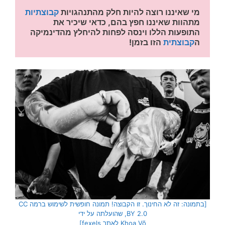
מי שאיננו רוצה להיות חלק מהתנהגויות 
קבוצתיות
מתהוות שאיננו חפץ בהם, כדאי שיכיר את 
התופעות הללו וינסה לפחות להיחלץ מהדינמיקה 
ה
קבוצתית
 הזו בזמן!
[בתמונה: זה לא החינוך. זו הקבוצה! תמונה חופשית לשימוש ברמה CC
BY 2.0, שהועלתה על ידי
Khoa Võ לאתר fexels]