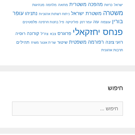
מהפכה משטרית
מנהיגות
ישראל
כרזות
מחאה
מלחמה
משטרה
עופר
משטרת ישראל
נתניהו
ניתוח רשתות ארגוניות
בורין
עוצמה
עזה
פלסטינים
עמר דנק
פוליטיקה
פיל בחנות חרסינה
פנחס יחזקאלי
קורונה
פרוגרס
רוסיה
צה"ל
צבא
רפורמה משפטית
רועי צזנה
שיטור
תהילים
שרית אונגר משיח
תרבות ארגונית
חיפוש
חיפוש: