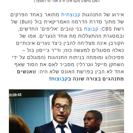
האם מישהו מקוראינו יודע אולי מי האמן?]
אירוע של התנהגות
קבוצתית
מתואר באחד הפרקים
של מתוך סדרת הדרמה האמריקאית בול (Bull) של
רשת CBS:
קבוצת
בני טובים 'אליפים' החדשים,
ובמסגרת ההתעללות מת אחד הנערים. אמו של
הקורבן אינה מצליחה להבין כיצד נערים איכותיים
כאלה מסוגלים למעשה כזה; וד"ר ג'ייסון בול –
פסיכולוג ומומחה בניתוח התנהגות (המגולם על ידי
השחקן מייקל ווט'רלי) מסביר לאם את הסוד שאף
אחד לא הבין בפרשת האונס שלא היה: ש
אנשים
מתנהגים בצורה שונה ב
קבוצות
!