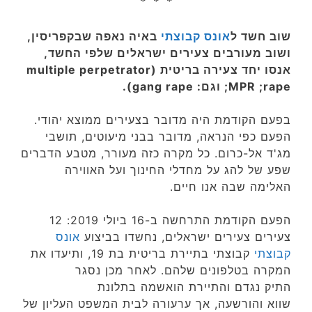
* * *
שוב חשד ל
אונס קבוצתי
באיה נאפה שבקפריסין,
ושוב מעורבים צעירים ישראלים שלפי החשד,
אנסו יחד
צעירה בריטית
(multiple perpetrator
rape;‏ MPR; וגם: gang rape).
בפעם הקודמת היה מדובר בצעירים ממוצא יהודי.
הפעם כפי הנראה, מדובר בבני מיעוטים, תושבי
מג'ד אל-כרום. כל מקרה כזה מעורר, מטבע הדברים
שפע של להג על מחדלי החינוך ועל האווירה
האלימה שבה אנו חיים.
הפעם הקודמת התרחשה ב-16 ביולי 2019: 12
צעירים צעירים ישראלים, נחשדו בביצוע
אונס
קבוצתי
קבוצתי בתיירת בריטית בת 19, ותיעדו את
המקרה בטלפונים שלהם. לאחר מכן נסגר
התיק נגדם והתיירת הואשמה בתלונת
שווא והורשעה, אך ערעורה לבית המשפט העליון של