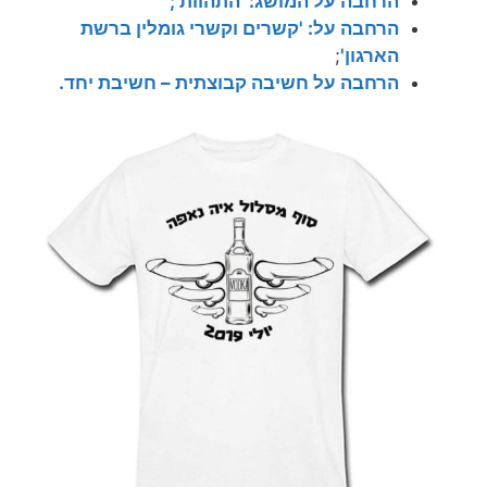
הרחבה על המושג: 'התהוות';
הרחבה על: 'קשרים וקשרי גומלין ברשת
הארגון'
;
הרחבה על חשיבה קבוצתית – חשיבת יחד.