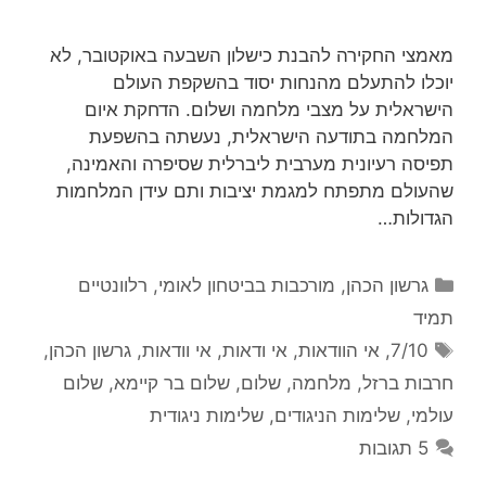
מאמצי החקירה להבנת כישלון השבעה באוקטובר, לא
יוכלו להתעלם מהנחות יסוד בהשקפת העולם
הישראלית על מצבי מלחמה ושלום. הדחקת איום
המלחמה בתודעה הישראלית, נעשתה בהשפעת
תפיסה רעיונית מערבית ליברלית שסיפרה והאמינה,
שהעולם מתפתח למגמת יציבות ותם עידן המלחמות
הגדולות…
קטגוריות
גרשון הכהן
,
מורכבות בביטחון לאומי
,
רלוונטיים
תמיד
תגיות
7/10
,
אי הוודאות
,
אי ודאות
,
אי וודאות
,
גרשון הכהן
,
חרבות ברזל
,
מלחמה
,
שלום
,
שלום בר קיימא
,
שלום
עולמי
,
שלימות הניגודים
,
שלימות ניגודית
5 תגובות