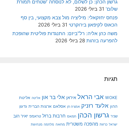
גרשון הכהן: כן לשלום, לא לנוסחה 'שטחים תמורת
שלום'
31 ביולי 2026
פנחס יחזקאלי: מיליציה מול צבא מקצועי, בין סף
הכאוס לקיפאון בירוקרטי
31 ביולי 2026
משה כהן אליה: רל"ביזם: התנגדות פוליטית שהופכת
להפרעה בזהות
28 ביולי 2026
תגיות
אבי הראל
אלי בר און
איראן
WOKE
אליטת
אליטה
אלעד רזניק
ההון
אסלאם
ארצות הברית
גדעון
אמציה חן
גרשון הכהן
חרבות ברזל
יאיר רגב
שניר
טראמפ
חמאס
מהפכה משטרית
מנהיגות
ישראל
כרזות
מחאה
מלחמה