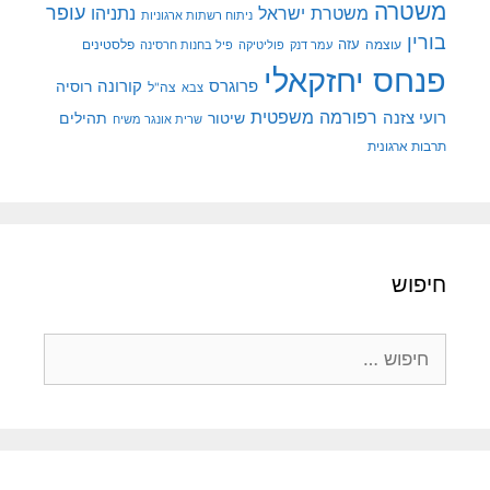
משטרה
עופר
משטרת ישראל
נתניהו
ניתוח רשתות ארגוניות
בורין
עוצמה
עזה
פלסטינים
עמר דנק
פוליטיקה
פיל בחנות חרסינה
פנחס יחזקאלי
קורונה
פרוגרס
רוסיה
צה"ל
צבא
רפורמה משפטית
רועי צזנה
שיטור
תהילים
שרית אונגר משיח
תרבות ארגונית
חיפוש
חיפוש: