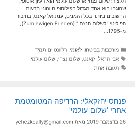
תקציר: שלום נצחי או שלום עולמי הוא רעיון אוטופי,
שהוגהו הוא אחד מגדול הפילוסופים והוגי הדעות
החשובים ביותר בכל הזמנים, עמנואל קאנט, בחיבורו
הפוליטי "לשלום הנצחי" (Zum ewigen Frieden),
מ-1795…
קטגוריות
מורכבות בביטחון לאומי
,
רלוונטיים תמיד
תגיות
אבי הראל
,
קאנט
,
שלום נצחי
,
שלום עולמי
תגובה אחת
פנחס יחזקאלי: הרדיפה המטומטמת
אחרי 'שלום עולמי'
26 בדצמבר 2019
מאת
yehezkeally@gmail.com