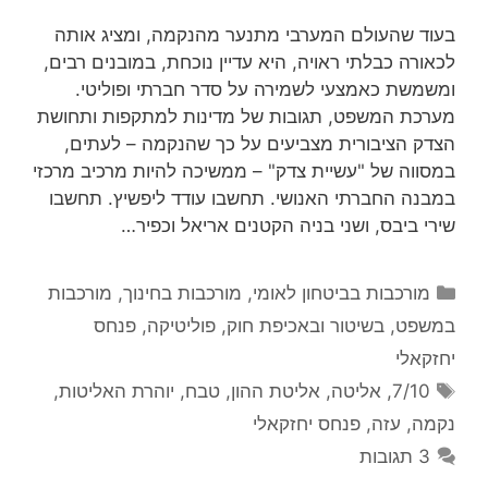
בעוד שהעולם המערבי מתנער מהנקמה, ומציג אותה
לכאורה כבלתי ראויה, היא עדיין נוכחת, במובנים רבים,
ומשמשת כאמצעי לשמירה על סדר חברתי ופוליטי.
מערכת המשפט, תגובות של מדינות למתקפות ותחושת
הצדק הציבורית מצביעים על כך שהנקמה – לעתים,
במסווה של "עשיית צדק" – ממשיכה להיות מרכיב מרכזי
במבנה החברתי האנושי. תחשבו עודד ליפשיץ. תחשבו
שירי ביבס, ושני בניה הקטנים אריאל וכפיר…
קטגוריות
מורכבות בביטחון לאומי
,
מורכבות בחינוך
,
מורכבות
במשפט, בשיטור ובאכיפת חוק
,
פוליטיקה
,
פנחס
יחזקאלי
תגיות
7/10
,
אליטה
,
אליטת ההון
,
טבח
,
יוהרת האליטות
,
נקמה
,
עזה
,
פנחס יחזקאלי
3 תגובות