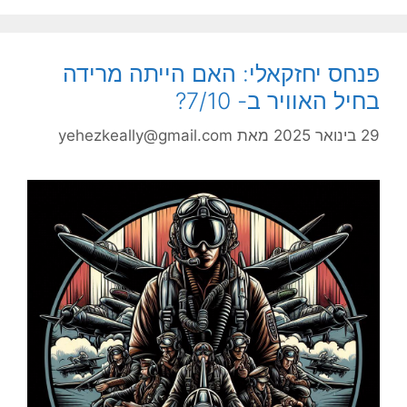
פנחס יחזקאלי: האם הייתה מרידה
בחיל האוויר ב- 7/10?
29 בינואר 2025
מאת
yehezkeally@gmail.com