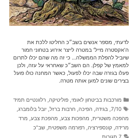
לדעתי, מספר אנשים בשב״כ החליטו ללכת את
ה'אקסטרה מייל' במטרה לייצר אירוע בטחוני חמור
שיוביל להפלת הממשלה… כי זה מה שהם יכלו לתרום
למאמץ של קפלן. הם השב״כ שאחראי על עזה, ולכן
פעלו בגזרה שבה יכלו לפעול, כאשר המחנה כולו פועל
בצירים שונים למען אותה מטרה.
קטגוריות
מורכבות בביטחון לאומי
,
פוליטיקה
,
רלוונטיים תמיד
תגיות
7/10
,
בגידה
,
הפיכה
,
חרבות ברזל
,
יובל בלומברג
,
מהפכה משטרית
,
מהפכות צבע
,
מהפכת צבע
,
מרד
מרידה
,
קונספירציה
,
רפורמה משפטית
,
שב"כ
7 תגובות