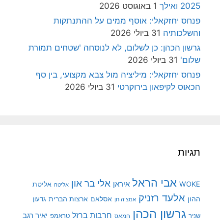
2025 ואילך
1 באוגוסט 2026
פנחס יחזקאלי: אוסף ממים על ההתנתקות
והשלכותיה
31 ביולי 2026
גרשון הכהן: כן לשלום, לא לנוסחה 'שטחים תמורת
שלום'
31 ביולי 2026
פנחס יחזקאלי: מיליציה מול צבא מקצועי, בין סף
הכאוס לקיפאון בירוקרטי
31 ביולי 2026
תגיות
אבי הראל
אלי בר און
איראן
WOKE
אליטת
אליטה
אלעד רזניק
ההון
אסלאם
ארצות הברית
גדעון
אמציה חן
גרשון הכהן
חרבות ברזל
יאיר רגב
שניר
טראמפ
חמאס