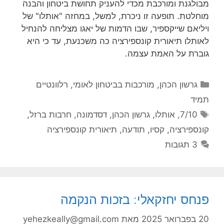
מבולגנת ומורכבת מכדי להעניק תחושת ביטחון והבנה
מוחלטת. תופעה זו ניכרת, למשל, במחזה "אותלו" של
ויליאם שייקספיר, שבו הדמות של יאגו מצליחה להנחיל
לאותלו תיאורית קונספירציה כה משכנעת, עד כי היא
גוברת על האמת עצמה.
קטגוריות
גרשון הכהן
,
מורכבות בביטחון לאומי
,
רלוונטיים
תמיד
תגיות
7/10
,
אותלו
,
גרשון הכהן
,
דסדמונה
,
חרבות ברזל
,
קונספירציה
,
קסיו
,
תודעה
,
תיאורית קונספירציה
3 תגובות
פנחס יחזקאלי: בזכות הנקמה
20 בפברואר 2025
מאת
yehezkeally@gmail.com