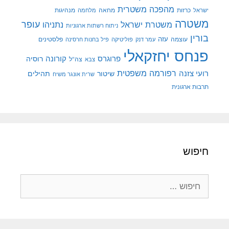
מהפכה משטרית
מנהיגות
ישראל
כרזות
מחאה
מלחמה
משטרה
עופר
משטרת ישראל
נתניהו
ניתוח רשתות ארגוניות
בורין
עוצמה
עזה
פלסטינים
עמר דנק
פוליטיקה
פיל בחנות חרסינה
פנחס יחזקאלי
קורונה
פרוגרס
רוסיה
צה"ל
צבא
רפורמה משפטית
רועי צזנה
שיטור
תהילים
שרית אונגר משיח
תרבות ארגונית
חיפוש
חיפוש: