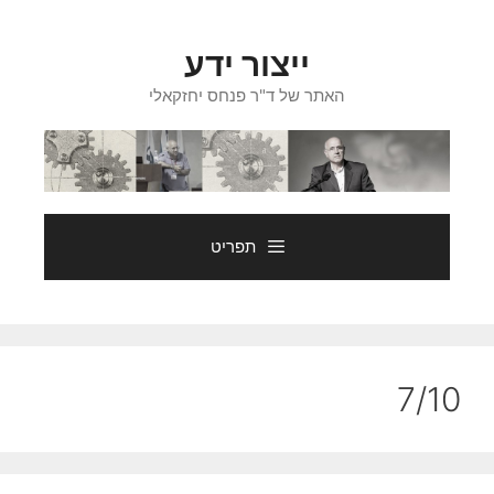
דלג
תוכן
ייצור ידע
האתר של ד"ר פנחס יחזקאלי
תפריט
7/10