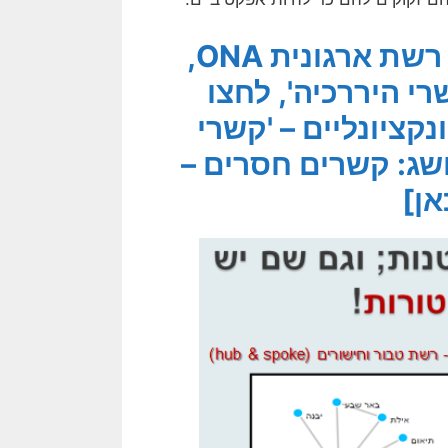
[לקובץ המאמרים בנושא ניתוחי רשת ארגונית ONA,
י היררכיה', לחצו
קציונליים – 'קשרי
ג: קשרים חסרים –
אן]