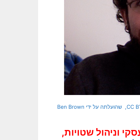
[התמונה המקורית היא תמונה חופשית לשימוש ברמה CC BY 2.0, שהועלתה על ידי Ben Brown
י וניהול שטויות,