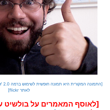
לאתר flickr]
[לאוסף המאמרים על בולשיט עסק