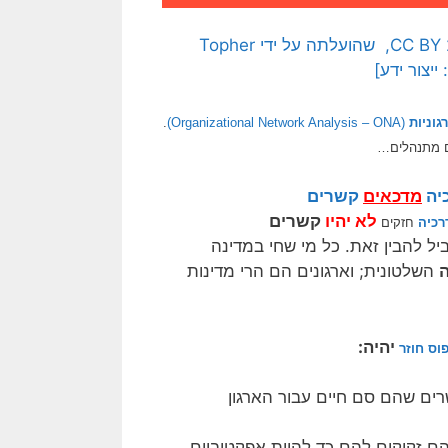
[התמונה המקורית היא תמונה חופשית לשימוש ברמה CC BY 2.0, שהועלתה על ידי Topher
גוניות
(Organizational Network Analysis – ONA)
.
נים מתנהלים…
יה
מדכאים
קשרים
לא יהיו
קשרים
רכיה
חזקים
יל להבין זאת. כל מי שחי במדינה
ה
השלטונית; וארגונים הם הרי מדינות
יהיה:
וס חוזר
ים שהם סם חיים עבור הארגון
הם זקוקים להם כד להיות אפקטיביים.