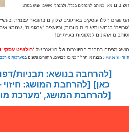
חשובים
מאין כמותם למנהלים בכלל; ולמנהלי משאבי אנוש בפרט!
המושגים הללו עוסקים בארגונים שלוקים בהונאה עצמית ובעשיי
'גורויים' בגרוש ותיאוריות כוזבות; וביועצים 'ארגוניים', שממצ
וסוחבים ארגונים למקומות בעייתיים!
מושג מפתח בהבנת ההיווצרות של הז'אנר של
'בולשיט עסקי'
ו
חוזר
(Pattern)
:
מבנה או תהליך כמעט קבועים, החוזרים ונשנים ב
מערכות מורכבו
[להרחבה בנושא: תבניות/דפוס
כאן]
[להרחבת המושג: חיזוי – 
[להרחבת המושג, 'מערכת מורכ