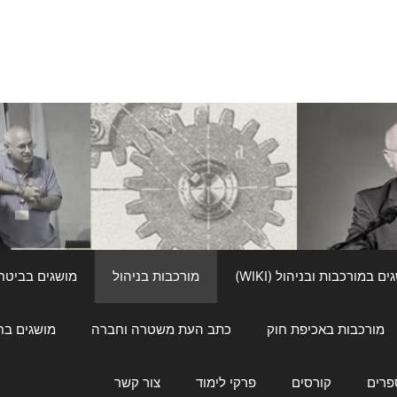
ם במורכבות ובניהול (WIKI)
מורכבות בניהול
מושגים בביטחון ל
מורכבות באכיפת חוק
כתב העת משטרה וחברה
מושגים בחינוך
פרים
קורסים
פרקי לימוד
צור קשר