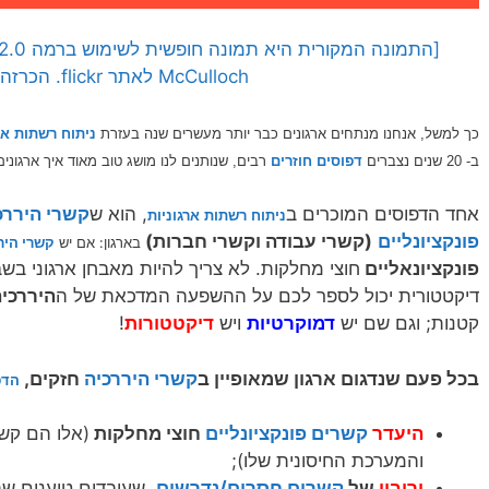
McCulloch לאתר flickr. הכרזה: ייצור ידע]
כך למשל, אנחנו מנתחים ארגונים כבר יותר מעשרים שנה בעזרת
ניתוח רשתות אר
ב- 20 שנים נצברים
דפוסים חוזרים
רבים, שנותנים לנו מושג טוב מאוד איך ארגו
אחד הדפוסים המוכרים ב
, הוא ש
קשרי היררכ
ניתוח רשתות ארגוניות
פונקציונליים
(קשרי עבודה וקשרי חברות)
בארגון: אם יש
קשרי היר
פונקציונאליים
חוצי מחלקות. לא צריך להיות מאבחן ארגוני בשב
דיקטטורית יכול לספר לכם על ההשפעה המדכאת של ה
היררכי
קטנות; וגם שם יש
דמוקרטיות
ויש
דיקטטורות
!
בכל פעם שנדגום ארגון שמאופיין ב
קשרי היררכיה
חזקים,
הדפ
היעדר
קשרים פונקציונליים
חוצי מחלקות
(אלו הם קשר
והמערכת החיסונית שלו);
וריבוי
של
קשרים חסרים/נדרשים
, שעובדים טוענים ש