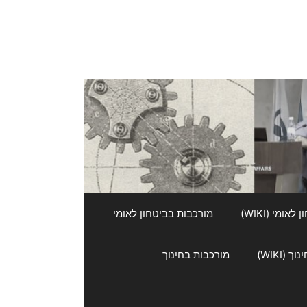
אומי (WIKI)
מורכבות בביטחון לאומי
 (WIKI)
מורכבות בחינוך