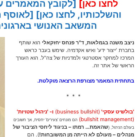
לחצו כאן]
[לקובץ המאמרים על 
והשלכותיו, לחצו כאן]
[לאוסף ה
המשאב האנושי בארגונים,
ניצב משנה בגמלאות, ד"ר פנחס יחזקאלי
הוא שותף
בחברת 'ייצור ידע' ואיש אקדמיה. שימש בעבר כראש
המרכז למחקר אסטרטגי ולמדניות של צה"ל. הוא העורך
הראשי של אתר זה.
בתחתית המאמר מצורפת הרצאה מוקלטת.
* * *
'בולשיט עסקי'
(business bullshit)
ו- 'ניהול שטויות'
(bullshit management)
הם מונחים 'צעירים' יחסית, אך חשובים
שהאמת… רמתו – בניגוד ליחסי הציבור של
בעולם הניהול, (
מנהלים – מעולם לא הייתה מן המשובחות!
). הם