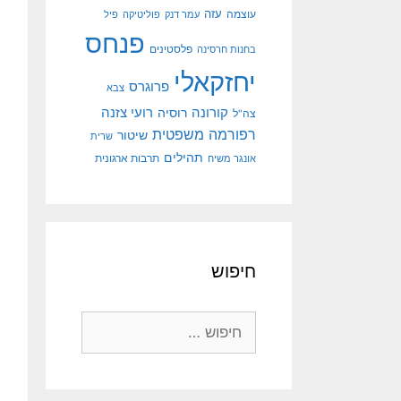
עוצמה
עזה
עמר דנק
פוליטיקה
פיל
פנחס
פלסטינים
בחנות חרסינה
יחזקאלי
פרוגרס
צבא
קורונה
רועי צזנה
רוסיה
צה"ל
רפורמה משפטית
שיטור
שרית
תהילים
אונגר משיח
תרבות ארגונית
חיפוש
חיפוש: