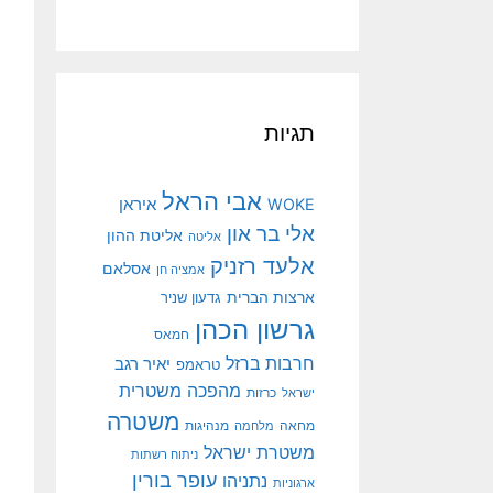
תגיות
אבי הראל
איראן
WOKE
אלי בר און
אליטת ההון
אליטה
אלעד רזניק
אסלאם
אמציה חן
ארצות הברית
גדעון שניר
גרשון הכהן
חמאס
חרבות ברזל
יאיר רגב
טראמפ
מהפכה משטרית
ישראל
כרזות
משטרה
מנהיגות
מחאה
מלחמה
משטרת ישראל
ניתוח רשתות
עופר בורין
נתניהו
ארגוניות