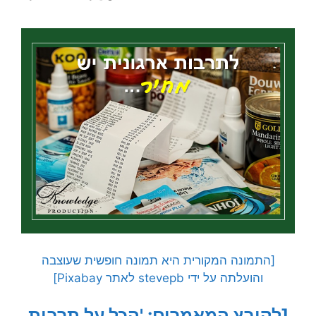
[התמונה המקורית היא תמונה חופשית שעוצבה
והועלתה על ידי stevepb לאתר Pixabay]
[לקובץ המאמרים: 'הכל על תרבות