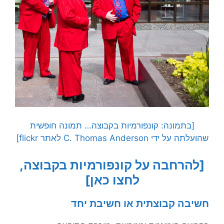
[בתמונה: קונפורמיות בקבוצה… תמונה חופשית
שהועלתה על ידי C. Thomas Anderson לאתר flickr]
[להרחבה על קונפורמיות בקבוצה,
לחצו כאן]
חשיבה קבוצתית או חשיבת יחד