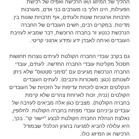
ההליך של המיזוג ו/או הרכישה ואפילו של רכישת
הפעילות, הינו הליך בו מעורבים בני אדם, מעורבות
תרבויות ארגוניות שונות ולעתים, אף תרבויות שונות בין
מדינות. במקרים רבים, חשים העובדים של החברה
הנרכשת כנטע זר בחברה הרוכשת, דבר שמביא לעזיבת
העובדים ואיתה לאבדן ידע ומידע ארגוני קריטי.
גם בקרב עובדי החברה הקולטת לעיתים נוצרות תחושות
תסכול מקליטת עובדי החברה החדשה. לעתים, עובדי
החברה הנרכשת מגיעים עם "סימני סטטוס" שלא ניתן
לשנותם (כגון: משכורות ורכבים). לעתים העובדים
הנקלטים זכאים לזכויות עדיפות על הזכויות של העובדים
הקולטים (נניח, זכות לארוחת צהרים שלא קיימת
בחברה הקולטת). מצבים כגון אלה מביאים לעזיבה של
עובדים וביניהם עובדי מפתח בחברה הקולטת. לחלופין,
נאלצת הנהלת החברה הקולטת לבצע "יישור קו". בכך,
היא עלולה להביא לפגיעה בהגיון הכלכלי שבמודל
הרכישה או המיזוג כולו.