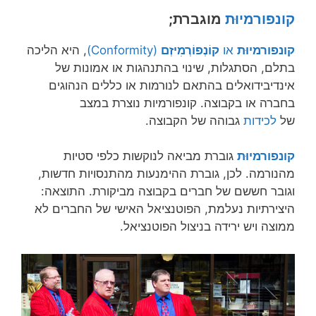
קונפורמיוּת
מוגברת;
קונפורמיוּת
או
קוֹנְפוֹרְמִיזְם
(Conformity)
, היא הליכה
בתלם, הסתגלות, שינוי בהתנהגות או אמונות של
אינדיבידואלים בהתאם לנורמות או כללים הנהוגים
בחברה או בקבוצה. קונפורמיות נוצרת במצב
של
לכידות
גבוהה של הקבוצה.
קונפורמיוּת
גוברת מביאה לנוקשות כלפי סטיות
מהנורמה. לכן, גוברת ההימנעות מהתנסויות חדשות,
וגובר חששם של חברים בקבוצה מביקורת. התוצאה:
היצירתיות נעלמת, הפוטנציאל האישי של החברים לא
ממוצה ויש ירידה בניצול הפוטנציאל.