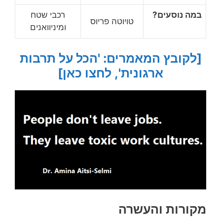
במה נוסעים?
רכבי שטח
טויוטה פריוס
ומיניוואנים
[לקובץ המאמרים: 'הכל על תרבות
ארגונית', לחצו כאן]
מקורות והעשרה