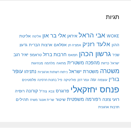
תגיות
אבי הראל
אלי בר און
איראן
WOKE
אליטת
אליטה
אלעד רזניק
ההון
אסלאם
ארצות הברית
גדעון
אמציה חן
גרשון הכהן
חרבות ברזל
יאיר רגב
שניר
טראמפ
חמאס
מהפכה משטרית
מנהיגות
ישראל
כרזות
מחאה
מלחמה
משטרה
עופר
משטרת ישראל
נתניהו
ניתוח רשתות ארגוניות
בורין
עוצמה
עזה
פלסטינים
עמר דנק
פוליטיקה
פיל בחנות חרסינה
פנחס יחזקאלי
קורונה
פרוגרס
רוסיה
צה"ל
צבא
רפורמה משפטית
רועי צזנה
שיטור
תהילים
שרית אונגר משיח
תרבות ארגונית