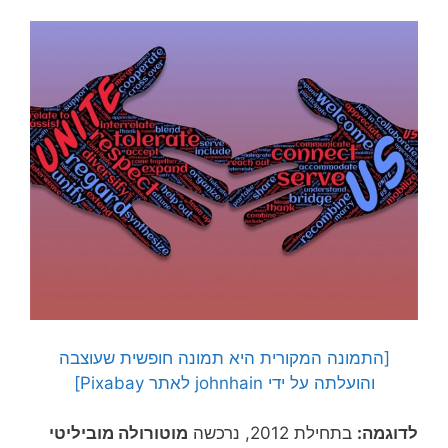
[התמונה המקורית היא תמונה חופשית שעוצבה
והועלתה על ידי johnhain לאתר Pixabay]
לדוגמה:
בתחילת 2012, נרכשה
מוטורולה מוביליטי