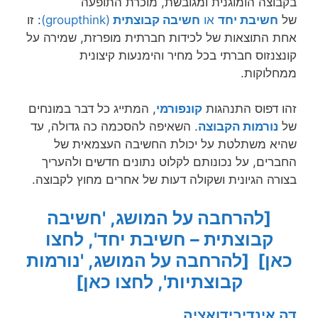
בקבוצה הומוגנית ומגובשת, מוכרת התופעה
של
חשיבת יחד
או
חשיבה
קבוצתית
(groupthink)
: זו
אחת התוצאות של לכידות חברתית מופרזת, שמירה על
קונצנזוס חברתי בכל מחיר והימנעות קיצונית
ממחלוקות.
זהו דפוס התנהגות
קונפורמי
, המתייג כל דבר במונחים
של
נורמות הקבוצה
. השאיפה להסכמה כה גדולה, עד
שהיא משתלטת על יכולת החשיבה העצמאית של
החברים, על נכונותם לקלוט נתונים חדשים ולהעריך
בצורה הגיונית ושקולה דעות של אחרים מחוץ לקבוצה.
[להרחבה על המושג, 'חשיבה
קבוצתית – חשיבת יחד', לחצו
כאן]
[להרחבה על המושג, 'נורמות
קבוצתיות', לחצו כאן]
דה אינדיבידואציה