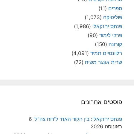
שרית אונגר משיח
(72)
פוסטים אחרונים
פנחס יחזקאלי: בין הקוד האתי ל'רוח צה"ל'
6
באוגוסט 2026
גרשון הכהן: ממלכתיות, צו השעה!
4 באוגוסט 2026
פנחס יחזקאלי: אוסף המאמרים על שרידותן של
מערכות מורכבות
4 באוגוסט 2026
פנחס יחזקאלי: עקרון השרידות של ד"ר אורי מילשטיין
4 באוגוסט 2026
פנחס יחזקאלי: מה גרם להנהגת היישוב לפתוח
ב'סזון' נגד האצ"ל?
2 באוגוסט 2026