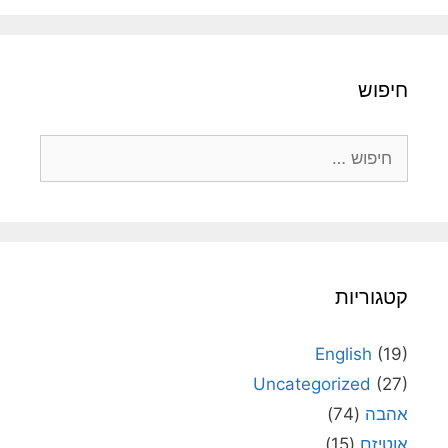
קטגוריות
English
(19)
Uncategorized
(27)
אהבה
(74)
אוטיזם
(15)
אמונה
(1,277)
אמנות
(253)
גרשון הכהן
(817)
דור יחזקאלי
(16)
דניאל יחזקאלי
(15)
ללא קטגוריה
(162)