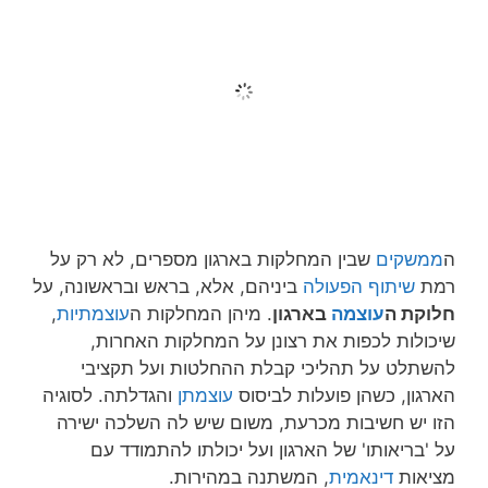
ה
ממשקים
שבין המחלקות בארגון מספרים, לא רק על
רמת
שיתוף הפעולה
ביניהם, אלא, בראש ובראשונה, על
חלוקת ה
עוצמה
בארגון
. מיהן המחלקות ה
עוצמתיות
,
שיכולות לכפות את רצונן על המחלקות האחרות,
להשתלט על תהליכי קבלת ההחלטות ועל תקציבי
הארגון, כשהן פועלות לביסוס
עוצמתן
והגדלתה. לסוגיה
הזו יש חשיבות מכרעת, משום שיש לה השלכה ישירה
על 'בריאותו' של הארגון ועל יכולתו להתמודד עם
מציאות
דינאמית
, המשתנה במהירות.
כדי שהארגון יהיה במיטבו, צריכה ה
עוצמה
להימצא,
ברובה, בידי
מחלקת הליבה
החשובה ביותר להשגת
מטרות הארגון. אם עבר הארגון תהליכי
אנטרופיה
,
וה
עוצמה
עברה, למחלקות אחרות, איתרנו 'מחלה
ארגונית':
האריסטוקרטיה הארגונית
– אותה שכבת
הנהגה שאמורה לסחוף את הארגון להשגת מטרותיו –