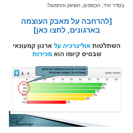
[בתרשים למעלה: חלוקת העוצמה בין מחלקות הארגון.
תוצר של מערכת לניתוח ארגוני-רשתי – dna-7 של
חברת TECI]
[להרחבה בנושא אריסטוקרטיה
ואוליגרכיה בארגון, לחצו כאן]