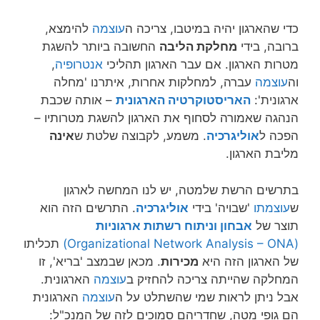
הפכה ל
אוליגרכיה
. משמע, לקבוצה שלטת ש
אינה
מליבת הארגון.
בתרשים הרשת שלמטה, יש לנו המחשה לארגון
ש
עוצמתו
'שבויה' בידי
אוליגרכיה
. התרשים הזה הוא
תוצר של
אבחון וניתוח רשתות ארגוניות
(Organizational Network Analysis – ONA)
תכליתו
של הארגון הזה היא
מכירות
. מכאן שבמצב 'בריא', זו
המחלקה שהייתה צריכה להחזיק ב
עוצמה
הארגונית.
אבל ניתן לראות שמי שהשתלט על ה
עוצמה
הארגונית
הם גופי מטה, שחדריהם סמוכים לזה של המנכ"ל:
בסדר יורד, הכספים, השיווק והתפעול:
[להרחבה על מאבק העוצמה
בארגונים, לחצו כאן]