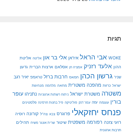
אבי הראל
אלי בר און
איראן
WOKE
אליטת
אליטה
אלעד רזניק
ההון
אסלאם
ארצות הברית
גדעון
אמציה חן
גרשון הכהן
חרבות ברזל
יאיר רגב
שניר
טראמפ
חמאס
מהפכה משטרית
מנהיגות
ישראל
כרזות
מחאה
מלחמה
משטרה
עופר
משטרת ישראל
נתניהו
ניתוח רשתות ארגוניות
בורין
עוצמה
עזה
פלסטינים
עמר דנק
פוליטיקה
פיל בחנות חרסינה
פנחס יחזקאלי
קורונה
פרוגרס
רוסיה
צה"ל
צבא
רפורמה משפטית
רועי צזנה
שיטור
תהילים
שרית אונגר משיח
תרבות ארגונית
חיפוש
חיפוש: