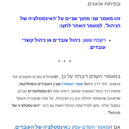
ובפיתוח ארגונים.
זהו מאמר שני מתוך שניים על 'האינסטלציה של
הניהול'. למאמר האחר לחצו:
רקפת ששון:
ניהול עובדים או ניהול קשרי
עובדים
.
* * *
במאמרי הקודם דיברתי על כך, ש
מנהלים טובים מעצבים את
ארגונם, יותר דרך
ניהול
קשרי הגומלין
שבין העובדים והמחלקות
;
ופחות דרך ניהול האנשים עצמם. דימינו זאת ל
אינסטלטורים
טובים,
שדואגים שהעומס יתחלק נכון בין הצינורות, על מנת שהצנרת תעמוד
במוטל עליה. נתנו לפרדיגמת הניהול הזאת גם כינוי:
"האינסטלציה של
הניהול"
…
אם ה
מאמר הקודם עסק ב
אינסטלציה של העובדים
,