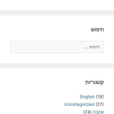
קטגוריות
English
(19)
Uncategorized
(27)
אהבה
(74)
אוטיזם
(15)
אמונה
(1,277)
אמנות
(253)
גרשון הכהן
(817)
דור יחזקאלי
(16)
דניאל יחזקאלי
(15)