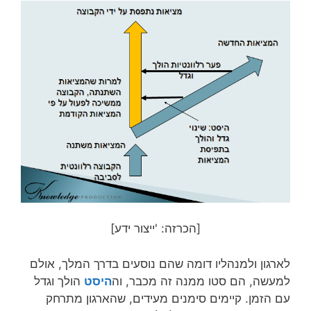
[הכרזה: 'ייצור ידע]
לארגון ולמנהליו דומה שהם נוסעים בדרך המלך, אולם
למעשה, הם סטו ממנה זה מכבר, וה
היסט
הולך וגדל
עם הזמן. קיימים סימנים מעידים, שהארגון מתרחק
מהדרך הראשית (כמו טלטלות הנגרמות מכך שרכב ירד
מהכביש לדרך עפר מלאה מהמורות), אבל הנהלת
הארגון משייכת את הרעשים לגורמים חיצוניים: לבעיות
בתחזוקת הכביש, למוסך שלא תיקן את הקפיצים ברכב
וכדומה. כך, עד שמגיע
רגע ההתפכחות-המשבר
.
המפגש עם המציאות יכול להיות מדומה לנפילת הרכב
לבור. רק כשיוצאים מן הרכב ומטפסים לראש הבור, ניתן
לראות ממרחק את הכביש הראשי; ולהבין, עד כמה