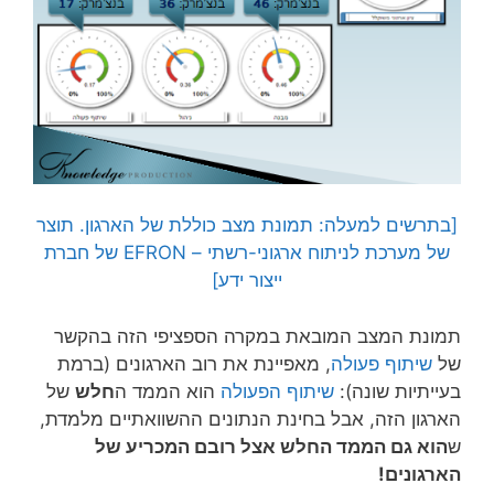
[בתרשים למעלה: תמונת מצב כוללת של הארגון. תוצר
של מערכת לניתוח ארגוני-רשתי – EFRON של חברת
ייצור ידע]
תמונת המצב המובאת במקרה הספציפי הזה בהקשר
של
שיתוף פעולה
, מאפיינת את רוב הארגונים (ברמת
בעייתיות שונה):
שיתוף הפעולה
הוא הממד ה
חלש
של
הארגון הזה, אבל בחינת הנתונים ההשוואתיים מלמדת,
ש
הוא גם הממד החלש אצל רובם המכריע של
הארגונים!
זהו האתגר העיקרי של מנהל חכם…
היכולת לגרום למחלקות הארגון לתפקד כאורגן שלם
אחד והרמוני.
איך עושים זאת?
זה כבר נושא למאמר אחר…