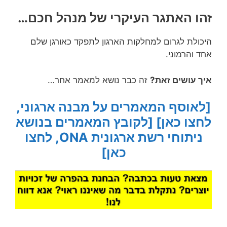
[לאוסף המאמרים על מבנה ארגוני,
לחצו כאן]
[לקובץ המאמרים בנושא
ניתוחי רשת ארגונית ONA, לחצו
כאן]
קטגוריות
מורכבות בניהול
,
רלוונטיים תמיד
תגיות
ONA
,
אבחון וניתוח רשתות ארגוניות
,
אוליגרכיה
,
אינסטלציה של הניהול
,
אריסטוקרטיה
,
היסט
,
ממשק
,
ממשק ארגוני
,
ממשקים
,
עוצמה
,
פער רלוונטיות
,
קשר