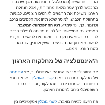
סטה הארגון ממנו…
ה'אינסטלציה של מחלקות הארגון'
אם נחזור לדימוי של המנהל כאינסטלטור, אזי
עוצמתה
של מחלקה נמדדת בכמות
קשרי הגומלין
– או אם תרצו,
הצינורות – שמחברים בין המחלקות, וסידורן בסדר
האופטימלי ביחס למטרות הארגון.
פה הגענו לבעיה כואבת:
קשרי גומלין
אפקטיביים בין
מחלקות מבטאים
שיתוף פעולה
פורה ביניהן. ארגון אינו
יכול להיות במיטבו בלי
שיתוף הפעולה
הזה. אבל, בשל
ניגוד במטרות המניעות את הארגונים הללו ובשל
המאבק ביניהם על ה
עוצמה
, מחלקות הארגון נוטות
שלא
לשתף פעולה
!
לפניכם בתרשים למטה המסך המתאר את תמונת
המצב הכוללת של הארגון במערכת לאבחון רשתי ONA: