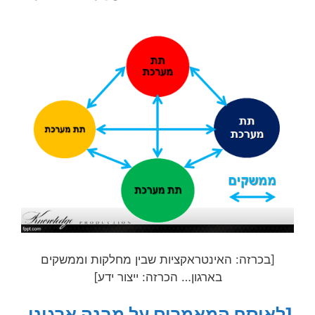
[בכרזה: האינטראקציות שבין מחלקות וממשקים
בארגון… הכרזה: ייצור ידע]
[לאוסף המאמרים על מבנה ארגוני,