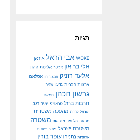
תגיות
אבי הראל
איראן
WOKE
אלי בר און
אליטת ההון
אליטה
אלעד רזניק
אסלאם
אמציה חן
ארצות הברית
גדעון שניר
גרשון הכהן
חמאס
חרבות ברזל
יאיר רגב
טראמפ
מהפכה משטרית
ישראל
כרזות
משטרה
מנהיגות
מחאה
מלחמה
משטרת ישראל
ניתוח רשתות
עופר בורין
נתניהו
ארגוניות