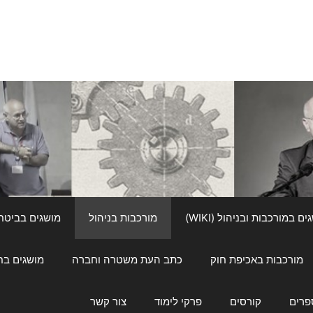
ם במורכבות ובניהול (WIKI)
מורכבות בניהול
מושגים בביטחון ל
מורכבות באכיפת חוק
כתב העת משטרה וחברה
מושגים בחינוך
פרים
קורסים
פרקי לימוד
צור קשר