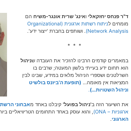
ד"ר פנחס יחזקאלי
ו
אינג' שרית אונגר-משיח
הם
מומחים ל
ניתוח רשתות ארגונית
(Organizational
Network Analysis)
. ושותפים בחברת 'ייצור ידע'.
* * *
במאמרים קודמים הרבינו להזכיר את העובדה ש
ניהול
הוא תחום ידע בעייתי בלשון המעטה; שרבים בו
השרלטנים ושספרי הניהול מלאים במידע, שבינו לבין
המציאות אין מאומה…
(תופעת ה'ביזנס בולשיט
וניהול השטויות…)
.
את השיעור הזה ב
'ניהול בפועל'
קיבלנו באחד מ
אבחוני הרשת
ארגוניות – ONA)
, והוא עוסק באחד התחומים הטריוויאליים ביו
הארגוני
.