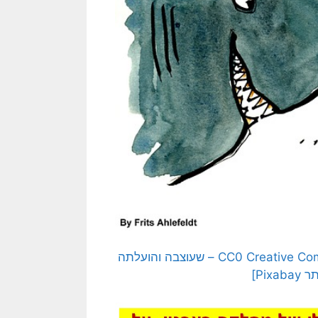
[בתמונה: ניהול דואלי – יש דבר כזה? תמונה חופשית – CC0 Creative Commons – שעוצבה והועלתה