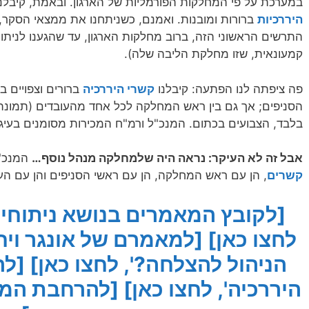
במערכת על פי המחלקות הפורמליות של הארגון. ובאמת, קיבל
היררכיות
ברורות ומובנות. ואמנם, כשניתחנו את ממצאי הסקר,
התרשים הראשוני הזה, ברוב מחלקות הארגון, עד שהגענו לניתו
קמעונאית, שזו מחלקת הליבה שלה).
פה ציפתה לנו הפתעה: קיבלנו
קשרי היררכיה
ברורים וצפויים 
הסניפים; אך גם בין ראש המחלקה לכל אחד מהעובדים (תמ
בלבד, הצבועים בכתום. המנכ"ל ורמ"ח המכירות מסומנים בעיגו
אבל זה לא העיקר: נראה היה שלמחלקה מנהל נוסף…
המנכ"ל
קשרים
, הן עם ראש המחלקה, הן עם ראשי הסניפים והן עם הע
לחצו כאן]
[למאמרם של אונגר ויחז
הניהול להצלחה?', לחצו כאן]
[לה
היררכיה', לחצו כאן]
[להרחבת המוש