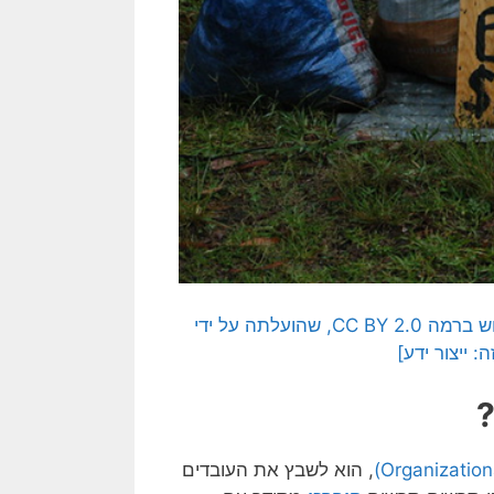
[בתמונה: בולשיט עסקי וניהול שטויות… תמונה חופשית לשימוש ברמה CC BY 2.0, שהועלתה על ידי
?
, הוא לשבץ את העובדים