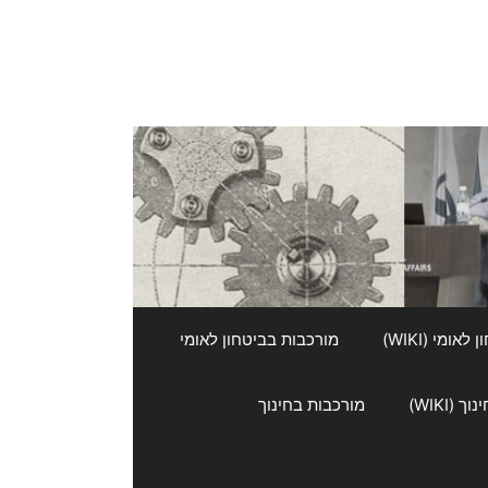
אומי (WIKI)
מורכבות בביטחון לאומי
 (WIKI)
מורכבות בחינוך