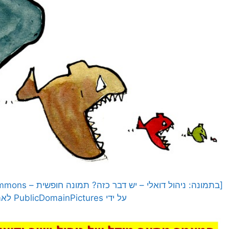
על ידי PublicDomainPictures לאתר Pixabay]