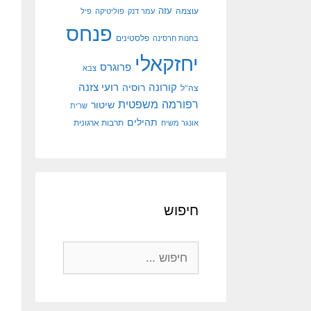
עוצמה
עזה
עמר דנק
פוליטיקה
פיל
פנחס
פלסטינים
בחנות חרסינה
יחזקאלי
פרוגרס
צבא
קורונה
רועי צזנה
רוסיה
צה"ל
רפורמה משפטית
שיטור
שרית
תהילים
אונגר משיח
תרבות ארגונית
חיפוש
חיפוש: