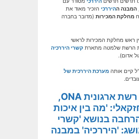
נו תרשים תרשים
היררכי
מסודר עם
המבנה ה
היררכי
הזכיר מאוד את
ח
מחלקת המכירות
(מדובר בחברה
בין ראש מחלקת המכירות לראשי
ונת הרשת שלמטה מתארת
קשרי היררכיה
ל אדום).
 קיים אותה
מערכת היררכית של
ובדים.
[לקובץ המאמרים בנושא ניתוחי רשת ארגונית ONA,
קאלי: 'מה בין איכות
רחבה בנושא 'קשרי
ג: 'היררכיה' במבנה