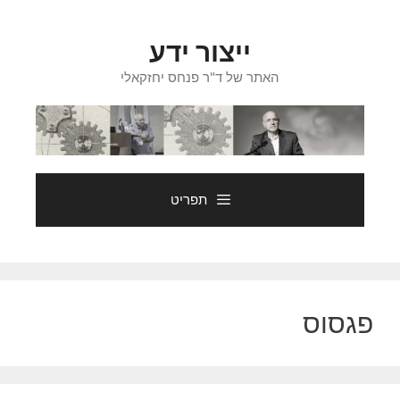
דלג
תוכן
ייצור ידע
האתר של ד"ר פנחס יחזקאלי
תפריט
פגסוס