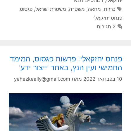
יחזקאלי
,
רלוונטיים תמיד
תגיות
כרזות
,
מחאה
,
משטרה
,
משטרת ישראל
,
פגסוס
,
פנחס יחזקאלי
2 תגובות
פנחס יחזקאלי: פרשות פגסוס, המימד
החמישי ועין הנץ, באתר 'ייצור ידע'
10 בפברואר 2022
מאת
yehezkeally@gmail.com