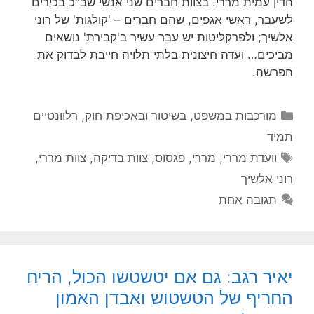
הדין עמית מררי. בצוות חברים שני אנשי שב"כ בכירים
לשעבר, ראשי אגפים, שהם חברים – 'קולגות' של רוני
אלשיך; ולפרקליטות יש עבר עשיר ב'קבירת' נושאים
מביכים… ועדה חיצונית בלתי תלויה חייבת לבדוק את
הפרשה.
קטגוריות
מורכבות במשפט, בשיטור ובאכיפת חוק
,
רלוונטיים
תמיד
תגיות
וועדת מררי
,
מררי
,
פגסוס
,
צוות בדיקה
,
צוות מררי
,
רוני אלשיך
תגובה אחת
יאיר רגב: גם אם יטשטשו הכול, הריח
החריף של הטשטוש ואבדן האמון