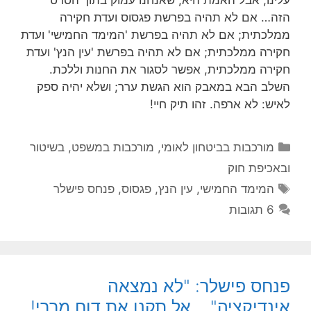
עלינו, אבל האמת היא, שאנחנו עמוק בתוך הסרט
הזה… אם לא תהיה בפרשת פגסוס ועדת חקירה
ממלכתית; אם לא תהיה בפרשת 'המימד החמישי' ועדת
חקירה ממלכתית; אם לא תהיה בפרשת 'עין הנץ' ועדת
חקירה ממלכתית, אפשר לסגור את החנות וללכת.
השלב הבא במאבק הוא הגשת ערר; ושלא יהיה ספק
לאיש: לא ארפה. זהו תיק חיי!
קטגוריות
מורכבות בביטחון לאומי
,
מורכבות במשפט, בשיטור
ובאכיפת חוק
תגיות
המימד החמישי
,
עין הנץ
,
פגסוס
,
פנחס פישלר
6 תגובות
פנחס פישלר: "לא נמצאה
אינדיקציה"… אל תקנו את דוח מררי!