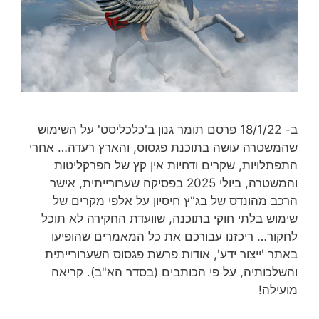
ב- 18/1/22 פרסם תומר גנון ב'כלכליסט' על השימוש
שהמשטרה עושה בתוכנת פגסוס, והארץ רעדה… אחרי
התפתלויות, שקרים ודחיות אין קץ של הפרקליטות
והמשטרה, ביולי 2025 בפסיקה שערורייתית, אישר
הרכב מהונדס של בג"ץ חיסיון על אלפי מקרים של
שימוש בלתי חוקי בתוכנה, שוועדת החקירה לא תוכל
לחקור… ריכזנו עבורכם את כל המאמרים שהופיעו
באתר 'ייצור ידע', אודות פרשת פגסוס השערורייתית
והשלכותיה, על פי הכותבים (בסדר הא"ב). קריאה
מועילה!