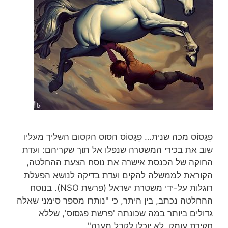
פֵּגַסוֹס מכה שנית… פֵּגַסוֹס הסוס הקסום השליך מעליו
שוב את בכירי המשטרה שנפלו אל תוך שקריהם: ועדת
החוקה של הכנסת אישרה את נוסח הצעת ההחלטה,
הקוראת לממשלה להקים ועדת בדיקה לנושא הפעלת
רוגלות על-ידי משטרת ישראל (פרשת NSO). בנוסח
ההחלטה נכתב, בין היתר, כי "נותרו מספר סימני שאלה
גדולים ביותר במה שכונתה 'פרשת פגסוס', שללא
חקירת עומק, לא יוכלו לקבל מענה".