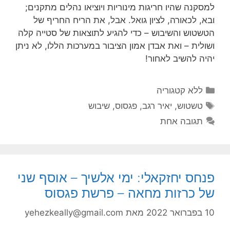
למסקנה שהיו חריגות מינוריות ויוציאו נהלים מתקנים;
ובא, לכאורה, לציון גואל. אבל, את הריח החריף של
הטשטוש והשיבוש – כדי להגיע לתוצאות של סטייה קלה
ושולית – ואת אבדן אמון הציבור במערכות הללו, לא ניתן
יהיה להשיב לאחור!
קטגוריות
ללא קטגוריה
תגיות
טשטוש
,
יאיר רגב
,
פגסוס
,
שיבוש
תגובה אחת
פנחס יחזקאלי: ימי אלשיך – אוסף שני
של כרזות מחאה – פרשת פגסוס
10 בפברואר 2022
מאת
yehezkeally@gmail.com