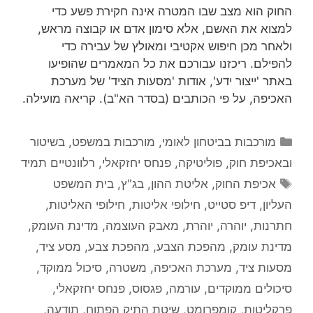
החוק הוא מצב שבו המטרה אינה חקירת פשע כדי
למצוא את האשם, אלא סימון אדם או קבוצה מראש,
ולאחר מכן חיפוש אקטיבי ומאולץ של עבירה כדי
להפילם. ריכזנו עבורכם את כל המאמרים שהופיעו
באתר 'ייצור ידע', אודות 'מסעות הציד' של מערכת
האכיפה, על פי הכותבים (בסדר הא"ב). קריאה מועילה.
קטגוריות
מורכבות בביטחון לאומי
,
מורכבות במשפט, בשיטור
ובאכיפת חוק
,
פוליטיקה
,
פנחס יחזקאלי
,
רלוונטיים תמיד
תגיות
אכיפת החוק
,
אליטת ההון
,
בג"ץ
,
בית המשפט
העליון
,
דיפ סטייט
,
חילופי אליטות
,
חילופי האליטות
,
חתרנות
,
יוהרה
,
יוהרת
,
מאבק העוצמה
,
מדינת העומק
,
מדינת עומק
,
מהפכת הצבע
,
מהפכת צבע
,
מסע ציד
,
מסעות ציד
,
מערכת האכיפה
,
משטרה
,
סיכול ממוקד
,
סיכולים ממוקדים
,
עורמה
,
פגסוס
,
פנחס יחזקאלי
,
פרקליטות
,
קומפרומט
,
שיטת התיק הפתוח
,
תודעה
,