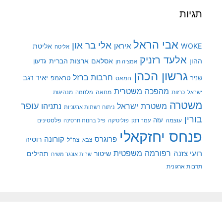
תגיות
אבי הראל
אלי בר און
איראן
WOKE
אליטת
אליטה
אלעד רזניק
ההון
אסלאם
ארצות הברית
גדעון
אמציה חן
גרשון הכהן
חרבות ברזל
יאיר רגב
שניר
טראמפ
חמאס
מהפכה משטרית
מנהיגות
ישראל
כרזות
מחאה
מלחמה
משטרה
עופר
משטרת ישראל
נתניהו
ניתוח רשתות ארגוניות
בורין
עוצמה
עזה
פלסטינים
עמר דנק
פוליטיקה
פיל בחנות חרסינה
פנחס יחזקאלי
קורונה
פרוגרס
רוסיה
צה"ל
צבא
רפורמה משפטית
רועי צזנה
שיטור
תהילים
שרית אונגר משיח
תרבות ארגונית