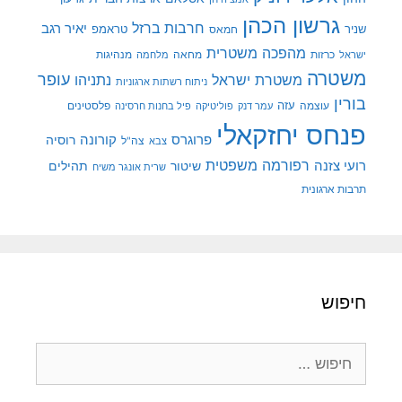
גרשון הכהן
חרבות ברזל
יאיר רגב
שניר
טראמפ
חמאס
מהפכה משטרית
מנהיגות
ישראל
כרזות
מחאה
מלחמה
משטרה
עופר
משטרת ישראל
נתניהו
ניתוח רשתות ארגוניות
בורין
עוצמה
עזה
פלסטינים
עמר דנק
פוליטיקה
פיל בחנות חרסינה
פנחס יחזקאלי
קורונה
פרוגרס
רוסיה
צה"ל
צבא
רפורמה משפטית
רועי צזנה
שיטור
תהילים
שרית אונגר משיח
תרבות ארגונית
חיפוש
חיפוש: