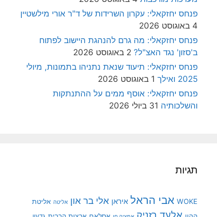
פנחס יחזקאלי: עקרון השרידות של ד"ר אורי מילשטיין
4 באוגוסט 2026
פנחס יחזקאלי: מה גרם להנהגת היישוב לפתוח
ב'סזון' נגד האצ"ל?
2 באוגוסט 2026
פנחס יחזקאלי: תיעוד שנאת נתניהו בתמונות, מיולי
2025 ואילך
1 באוגוסט 2026
פנחס יחזקאלי: אוסף ממים על ההתנתקות
והשלכותיה
31 ביולי 2026
תגיות
אבי הראל
אלי בר און
איראן
WOKE
אליטת
אליטה
אלעד רזניק
ההון
אסלאם
ארצות הברית
גדעון
אמציה חן