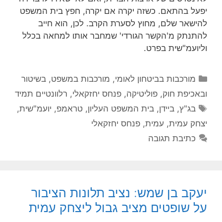
יפעל בהתאם. כשזה יקרה אם יקרה, חפץ בית המשפט
להישאר שלם, מחוץ לסערת הקרב. לכן, הוא חייב
להתנתק מ'הקשר הגורדי' שמחבר אותו למחאה בכלל
וליועמ"שית בפרט.
קטגוריות
מורכבות בביטחון לאומי
,
מורכבות במשפט, בשיטור
ובאכיפת חוק
,
פוליטיקה
,
פנחס יחזקאלי
,
רלוונטיים תמיד
תגיות
בג"ץ
,
ביידן
,
בית המשפט העליון
,
טראמפ
,
יועמ"שית
,
יצחק עמית
,
עמית
,
פנחס יחזקאלי
כתיבת תגובה
יעקב בן שמש: נציב תלונות הציבור
על שופטים מציב גבול ליצחק עמית