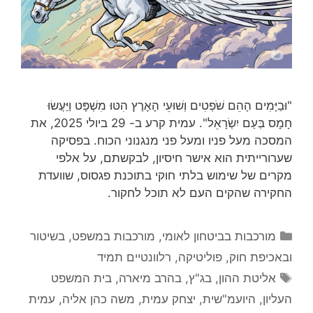
"וּבַיָּמִים הָהֵם שֹׁפְטִים וְשׁוּעֵי הָאָרֶץ הִטּוּ מִשְׁפָּט וַיַּעֲשׂוּ
חָמָס בְּעַם יִשְׂרָאֵל". עמית קרע ב- 29 ביולי 2025, את
המסכה מעל פניו ומעל פני מנגנוני הכוח. בפסיקה
שערורייתית הוא אישר חיסיון, לבקשתם, על אלפי
מקרים של שימוש בלתי חוקי בתוכנת פגסוס, שוועדת
החקירה שהקים העם לא תוכל לחקור.
קטגוריות
מורכבות בביטחון לאומי
,
מורכבות במשפט, בשיטור
ובאכיפת חוק
,
פוליטיקה
,
רלוונטיים תמיד
תגיות
אליטת ההון
,
בג"ץ
,
בהרב מיארה
,
בית המשפט
העליון
,
היועמ"שית
,
יצחק עמית
,
משה כהן אליה
,
עמית