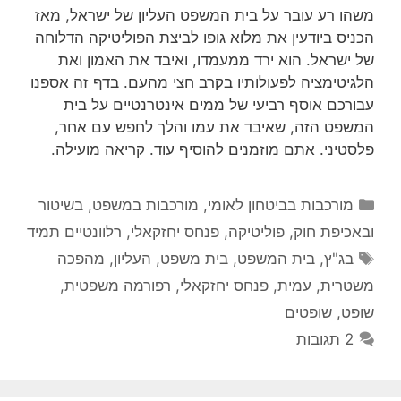
משהו רע עובר על בית המשפט העליון של ישראל, מאז
הכניס ביודעין את מלוא גופו לביצת הפוליטיקה הדלוחה
של ישראל. הוא ירד ממעמדו, ואיבד את האמון ואת
הלגיטימציה לפעולותיו בקרב חצי מהעם. בדף זה אספנו
עבורכם אוסף רביעי של ממים אינטרנטיים על בית
המשפט הזה, שאיבד את עמו והלך לחפש עם אחר,
פלסטיני. אתם מוזמנים להוסיף עוד. קריאה מועילה.
קטגוריות
מורכבות בביטחון לאומי
,
מורכבות במשפט, בשיטור
ובאכיפת חוק
,
פוליטיקה
,
פנחס יחזקאלי
,
רלוונטיים תמיד
תגיות
בג"ץ
,
בית המשפט
,
בית משפט
,
העליון
,
מהפכה
משטרית
,
עמית
,
פנחס יחזקאלי
,
רפורמה משפטית
,
שופט
,
שופטים
2 תגובות