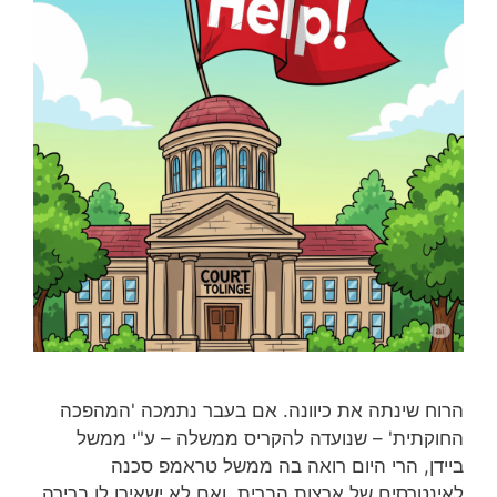
הרוח שינתה את כיוונה. אם בעבר נתמכה 'המהפכה
החוקתית' – שנועדה להקריס ממשלה – ע"י ממשל
ביידן, הרי היום רואה בה ממשל טראמפ סכנה
לאינטרסים של ארצות הברית, ואם לא ישאירו לו ברירה