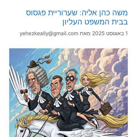
משה כהן אליה: שערוריית פגסוס
בבית המשפט העליון
1 באוגוסט 2025
מאת
yehezkeally@gmail.com