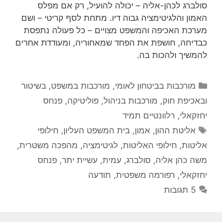
סולברג לכהן-אליה – יכולה להועיל, רק אם מפלס
האמון והלגיטימציה גבוה דיו. מתחת לסף קריטי – ושם
מערכת האכיפה והמשפט מצויים – כל פעולה נתפסת
כבדיחה, חושפת את הפחד שמאחוריה, ומעודדת אחרים
להמשיך ולהכות בה.
קטגוריות
מורכבות בביטחון לאומי
,
מורכבות במשפט, בשיטור
ובאכיפת חוק
,
מורכבות בניהול
,
פוליטיקה
,
פנחס
יחזקאלי
,
רלוונטיים תמיד
תגיות
אליטת ההון
,
אמון
,
בית המשפט העליון
,
חילופי
אליטות
,
חילופי האליטות
,
לגיטימציה
,
מהפכה משטרית
,
משה כהן אליה
,
סולברג
,
עמית
,
עשיית יתר
,
פנחס
יחזקאלי
,
רפורמה משפטית
,
תודעה
5 תגובות