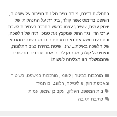
בהחלטה נדירה, מותח נציב תלונות הציבור על שופטים,
השופט בדימוס אשר קולה, ביקורת על התנהלותו של
יצחק עמית, ששיבץ עצמו כראש ההרכב בעתירות לשכת
עורכי הדין נגד החוק שמקצץ את סמכויותיה של הלשכה,
ובה בעת נושא את נאום הפתיחה בכנס השנתי המרכזי
של הלשכה באילת… שינוי שיטת בחירת נציב התלונות,
ומינויו של קולה, מסתמן להיות אחד הדברים החשובים
שהממשלה הזו הצליחה לעשות!
קטגוריות
מורכבות בביטחון לאומי
,
מורכבות במשפט, בשיטור
ובאכיפת חוק
,
פוליטיקה
,
רלוונטיים תמיד
תגיות
בית המשפט העליון
,
יעקב בן שמש
,
עמית
כתיבת תגובה