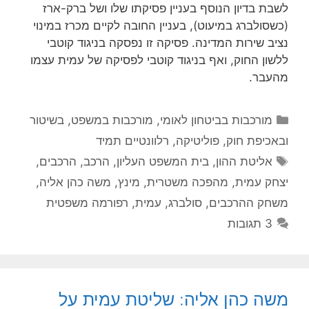
לשבת בדיון הנוסף בעניין פסיקתו שלו ושל ברק-ארז
(כשסולברג במיעוט), בעניין החובה לקיים מכרז במינוי
נציב שירות המדינה. פסיקה זו נפסקה בניגוד קוטבי
ללשון החוק, ואף בניגוד קוטבי לפסיקה של עמית עצמו
מהעבר.
קטגוריות
מורכבות בביטחון לאומי
,
מורכבות במשפט, בשיטור
ובאכיפת חוק
,
פוליטיקה
,
רלוונטיים תמיד
תגיות
אליטת ההון
,
בית המשפט העליון
,
הרכב
,
הרכבים
,
יצחק עמית
,
מהפכה משטרית
,
מינץ
,
משה כהן אליה
,
משחק ההרכבים
,
סולברג
,
עמית
,
רפורמה משפטית
3 תגובות
משה כהן אליה: שליטת עמית על