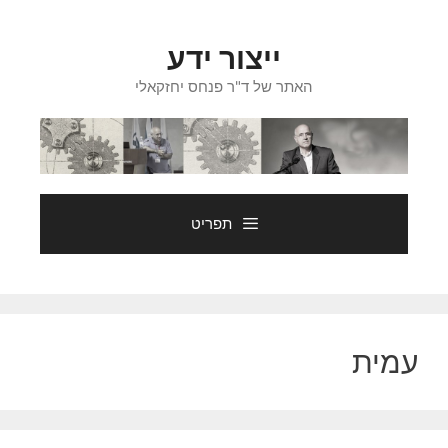
דלג
תוכן
ייצור ידע
האתר של ד"ר פנחס יחזקאלי
תפריט
עמית