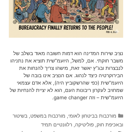
נציב שירות המדינה הוא דמות חשובה מאוד בשלב של
משבר חוקתי. אם, למשל, היועמ"שית תוציא את נתניהו
לנבצרות ובג"ץ יאשר זאת, מישהו צריך להנחות את
הבירוקרטיה כיצד לנהוג. אם הנציב אינו בובה של
היועמ"שית (כפי שהרשקוביץ היה), אלא אדם עצמאי
שמחויב לעקרון ריבונות העם, הוא לא יציית להנחיות של
היועמ"שית – וזה game changer.
קטגוריות
מורכבות בביטחון לאומי
,
מורכבות במשפט, בשיטור
ובאכיפת חוק
,
פוליטיקה
,
רלוונטיים תמיד