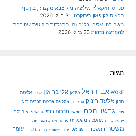
פנחס יחזקאלי: מיליציה מול צבא מקצועי, בין סף
הכאוס לקיפאון בירוקרטי
31 ביולי 2026
משה כהן אליה: רל"ביזם: התנגדות פוליטית שהופכת
להפרעה בזהות
28 ביולי 2026
תגיות
אבי הראל
אלי בר און
איראן
WOKE
אליטת
אליטה
אלעד רזניק
ההון
אסלאם
ארצות הברית
גדעון
אמציה חן
גרשון הכהן
חרבות ברזל
יאיר רגב
שניר
טראמפ
חמאס
מהפכה משטרית
מנהיגות
ישראל
כרזות
מחאה
מלחמה
משטרה
עופר
משטרת ישראל
נתניהו
ניתוח רשתות ארגוניות