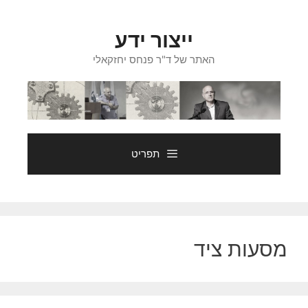
דלג
תוכן
ייצור ידע
האתר של ד"ר פנחס יחזקאלי
תפריט
מסעות ציד