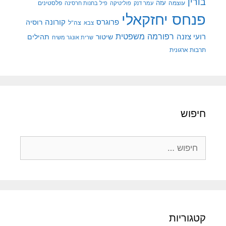
בורין
עוצמה
עזה
פלסטינים
עמר דנק
פוליטיקה
פיל בחנות חרסינה
פנחס יחזקאלי
קורונה
פרוגרס
רוסיה
צה"ל
צבא
רפורמה משפטית
רועי צזנה
שיטור
תהילים
שרית אונגר משיח
תרבות ארגונית
חיפוש
חיפוש:
קטגוריות