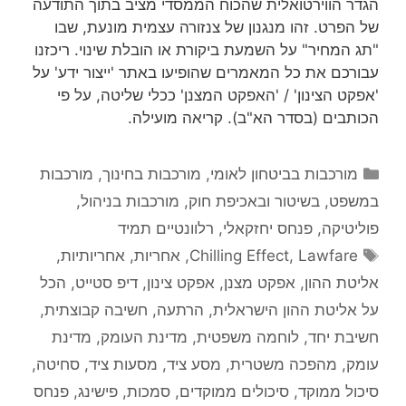
הגדר הווירטואלית שהכוח הממסדי מציב בתוך התודעה
של הפרט. זהו מנגנון של צנזורה עצמית מונעת, שבו
"תג המחיר" על השמעת ביקורת או הובלת שינוי. ריכזנו
עבורכם את כל המאמרים שהופיעו באתר 'ייצור ידע' על
'אפקט הצינון' / 'האפקט המצנן' ככלי שליטה, על פי
הכותבים (בסדר הא"ב). קריאה מועילה.
קטגוריות
מורכבות בביטחון לאומי
,
מורכבות בחינוך
,
מורכבות
במשפט, בשיטור ובאכיפת חוק
,
מורכבות בניהול
,
פוליטיקה
,
פנחס יחזקאלי
,
רלוונטיים תמיד
תגיות
Lawfare
,
Chilling Effect
,
אחריות
,
אחריותיות
,
אליטת ההון
,
אפקט מצנן
,
אפקט צינון
,
דיפ סטייט
,
הכל
על אליטת ההון הישראלית
,
הרתעה
,
חשיבה קבוצתית
,
חשיבת יחד
,
לוחמה משפטית
,
מדינת העומק
,
מדינת
עומק
,
מהפכה משטרית
,
מסע ציד
,
מסעות ציד
,
סחיטה
,
סיכול ממוקד
,
סיכולים ממוקדים
,
סמכות
,
פישינג
,
פנחס