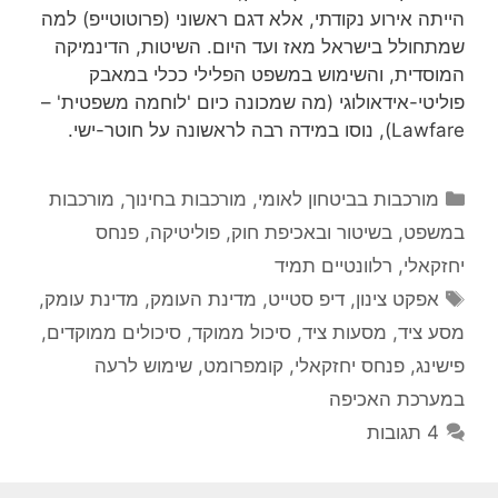
הייתה אירוע נקודתי, אלא דגם ראשוני (פרוטוטייפ) למה
שמתחולל בישראל מאז ועד היום. השיטות, הדינמיקה
המוסדית, והשימוש במשפט הפלילי ככלי במאבק
פוליטי-אידאולוגי (מה שמכונה כיום 'לוחמה משפטית' –
Lawfare), נוסו במידה רבה לראשונה על חוטר-ישי.
קטגוריות
מורכבות בביטחון לאומי
,
מורכבות בחינוך
,
מורכבות
במשפט, בשיטור ובאכיפת חוק
,
פוליטיקה
,
פנחס
יחזקאלי
,
רלוונטיים תמיד
תגיות
אפקט צינון
,
דיפ סטייט
,
מדינת העומק
,
מדינת עומק
,
מסע ציד
,
מסעות ציד
,
סיכול ממוקד
,
סיכולים ממוקדים
,
פישינג
,
פנחס יחזקאלי
,
קומפרומט
,
שימוש לרעה
במערכת האכיפה
4 תגובות