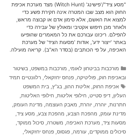
"מסע ציד"/'פישינג' (Witch Hunt) מצד מערכת אכיפת
החוק הוא מצב שבו המטרה אינה חקירת פשע כדי
למצוא את האשם, אלא סימון אדם או קבוצה מראש,
ולאחר מכן חיפוש אקטיבי ומאולץ של עבירה כדי
להפילם. ריכזנו עבורכם את כל המאמרים שהופיעו
באתר 'ייצור ידע', אודות 'מסעות הציד' של מערכת
האכיפה, על פי הכותבים (בסדר הא"ב). קריאה מועילה.
קטגוריות
מורכבות בביטחון לאומי
,
מורכבות במשפט, בשיטור
ובאכיפת חוק
,
פוליטיקה
,
פנחס יחזקאלי
,
רלוונטיים תמיד
תגיות
אכיפת החוק
,
אליטת ההון
,
בג"ץ
,
בית המשפט
העליון
,
דיפ סטייט
,
חילופי אליטות
,
חילופי האליטות
,
חתרנות
,
יוהרה
,
יוהרת
,
מאבק העוצמה
,
מדינת העומק
,
מדינת עומק
,
מהפכת הצבע
,
מהפכת צבע
,
מסע ציד
,
מסעות ציד
,
מערכת האכיפה
,
משטרה
,
סיכול ממוקד
,
סיכולים ממוקדים
,
עורמה
,
פגסוס
,
פנחס יחזקאלי
,