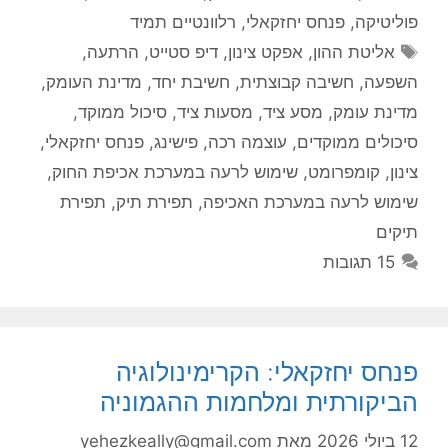
פוליטיקה
,
פנחס יחזקאלי
,
רלוונטיים תמיד
תגיות
אליטת ההון
,
אפקט צינון
,
דיפ סטייט
,
הרתעה
,
השפעה
,
חשיבה קבוצתית
,
חשיבת יחד
,
מדינת העומק
,
מדינת עומק
,
מסע ציד
,
מסעות ציד
,
סיכול ממוקד
,
סיכולים ממוקדים
,
עוצמה רכה
,
פישינג
,
פנחס יחזקאלי
,
צינון
,
קומפרומט
,
שימוש לרעה במערכת אכיפת החוק
,
שימוש לרעה במערכת האכיפה
,
תפירת תיק
,
תפירת
תיקים
15 תגובות
פנחס יחזקאלי: הקרימינולוגיה
הביקורתית ומלחמות ההגמוניה
12 ביולי 2026
מאת
yehezkeally@gmail.com