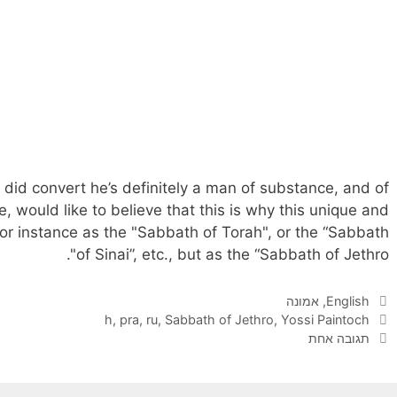
 did convert he’s definitely a man of substance, and of
e, would like to believe that this is why this unique and
or instance as the "Sabbath of Torah", or the “Sabbath
of Sinai”, etc., but as the “Sabbath of Jethro".
קטגוריות
English
,
אמונה
תגיות
h
,
pra
,
ru
,
Sabbath of Jethro
,
Yossi Paintoch
תגובה אחת