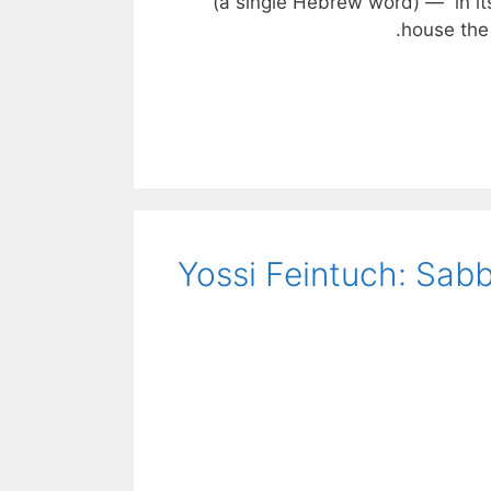
(a single Hebrew word) — in its
house the
Yossi Feintuch: Sabb