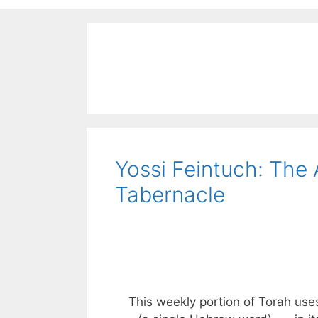
Yossi Feintuch: The A
Tabernacle
This weekly portion of Torah uses