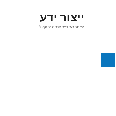
דלג
תוכן
ייצור ידע
האתר של ד"ר פנחס יחזקאלי