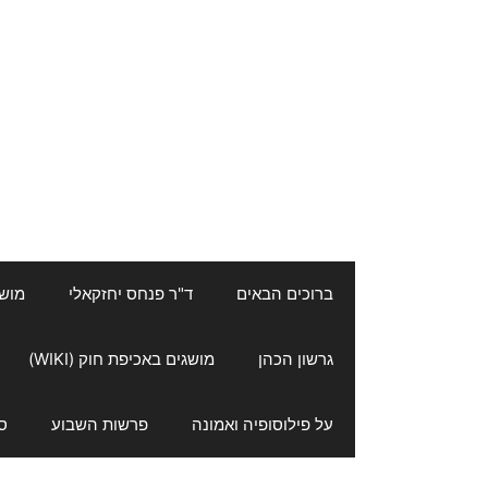
ברוכים הבאים
ד"ר פנחס יחזקאלי
מושגי
גרשון הכהן
מושגים באכיפת חוק (WIKI)
על פילוסופיה ואמונה
פרשות השבוע
ס