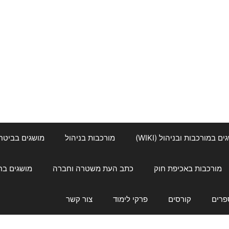
ם במורכבות ובניהול (WIKI)
מורכבות בניהול
מושגים בביטחון ל
מורכבות באכיפת חוק
כתב העת משטרה וחברה
מושגים בחינוך
פרים
קורסים
פרקי לימוד
צור קשר