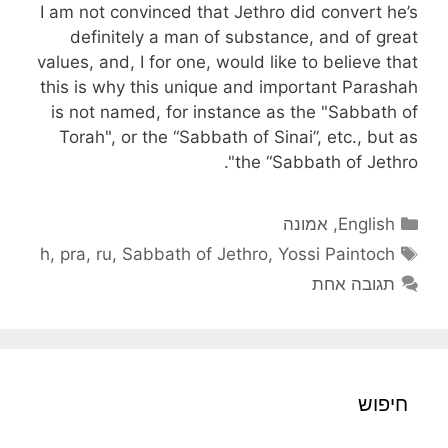
I am not convinced that Jethro did convert he’s
definitely a man of substance, and of great
values, and, I for one, would like to believe that
this is why this unique and important Parashah
is not named, for instance as the "Sabbath of
Torah", or the “Sabbath of Sinai”, etc., but as
the “Sabbath of Jethro".
קטגוריות
English
,
אמונה
תגיות
h
,
pra
,
ru
,
Sabbath of Jethro
,
Yossi Paintoch
תגובה אחת
חיפוש