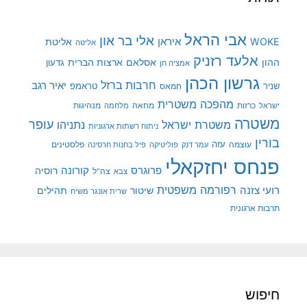
אבי הראל
אלי בר און
איראן
WOKE
אליטת
אליטה
אלעד רזניק
ההון
אסלאם
ארצות הברית
גדעון
אמציה חן
גרשון הכהן
חרבות ברזל
יאיר רגב
שניר
טראמפ
חמאס
מהפכה משטרית
מנהיגות
ישראל
כרזות
מחאה
מלחמה
משטרה
עופר
משטרת ישראל
נתניהו
ניתוח רשתות ארגוניות
בורין
עוצמה
עזה
פלסטינים
עמר דנק
פוליטיקה
פיל בחנות חרסינה
פנחס יחזקאלי
קורונה
פרוגרס
רוסיה
צה"ל
צבא
רפורמה משפטית
רועי צזנה
שיטור
תהילים
שרית אונגר משיח
תרבות ארגונית
חיפוש