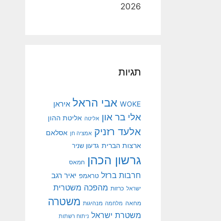
2026
תגיות
אבי הראל
איראן
WOKE
אלי בר און
אליטת ההון
אליטה
אלעד רזניק
אסלאם
אמציה חן
ארצות הברית
גדעון שניר
גרשון הכהן
חמאס
חרבות ברזל
יאיר רגב
טראמפ
מהפכה משטרית
ישראל
כרזות
משטרה
מנהיגות
מחאה
מלחמה
משטרת ישראל
ניתוח רשתות