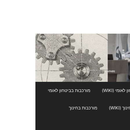
אומי (WIKI)
מורכבות בביטחון לאומי
 (WIKI)
מורכבות בחינוך