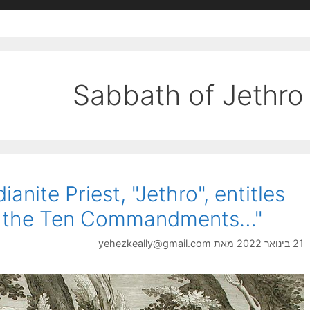
Sabbath of Jethro
anite Priest, "Jethro", entitles
of the Ten Commandments…"
21 בינואר 2022
מאת
yehezkeally@gmail.com