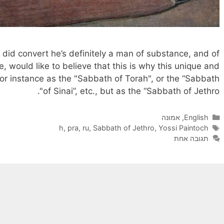
 did convert he’s definitely a man of substance, and of
e, would like to believe that this is why this unique and
or instance as the "Sabbath of Torah", or the “Sabbath
of Sinai”, etc., but as the “Sabbath of Jethro".
קטגוריות
English
,
אמונה
תגיות
h
,
pra
,
ru
,
Sabbath of Jethro
,
Yossi Paintoch
תגובה אחת