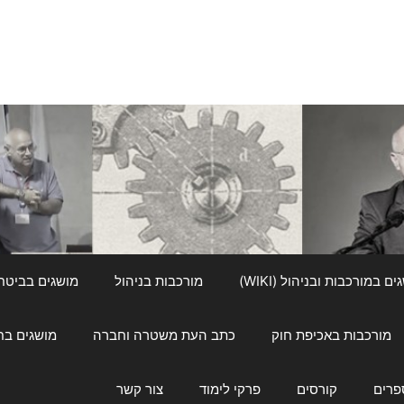
ם במורכבות ובניהול (WIKI)
מורכבות בניהול
מושגים בביטחון ל
מורכבות באכיפת חוק
כתב העת משטרה וחברה
מושגים בחינוך
פרים
קורסים
פרקי לימוד
צור קשר