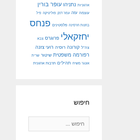
עופר בורין
נתניהו
ארגוניות
עוצמה
עזה
עמר דנק
פוליטיקה
פיל
פנחס
פלסטינים
בחנות חרסינה
יחזקאלי
פרוגרס
צבא
קורונה
רועי צזנה
רוסיה
צה"ל
רפורמה משפטית
שיטור
שרית
תהילים
אונגר משיח
תרבות ארגונית
חיפוש
חיפוש: