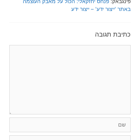
פינגבאק:
פנחס יחזקאלי: הכול על מאבק העוצמה
באתר 'ייצור ידע' – ייצור ידע
כתיבת תגובה
תגובה
שם
אימייל