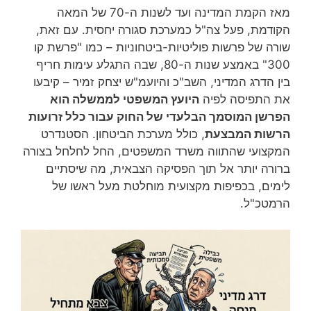
מאז הקמת המדינה ועד לשנות ה-70 של המאה
הקודמת, פעל צה"ל כמערכת סגורה יחסית. עם זאת,
שורה של פרשות פוליטיות-ביטחוניות – כמו "פרשת קו
300" באמצע שנות ה-80, שבה התגלע עימות חריף
בין הדרג המדיני, השב"כ והיועמ"ש יצחק זמיר – קיבעו
את התפיסה לפיה
היועץ המשפטי לממשלה הוא
הפרשן המוסמך הבלעדי של החוק עבור כלל זרועות
הרשות המבצעת
, כולל מערכת הביטחון. הסטנדרט
המקצועי שהתווה משרד המשפטים, החל לחלחל בצורה
ברורה יותר אל תוך הפסיקה הצבאית, מה שיסתיים
לימים, בכפיפות מקצועית מוחלטת מעל ראשו של
הרמטכ"ל.