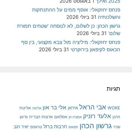
2025 ואילך
1 באוגוסט 2026
פנחס יחזקאלי: אוסף ממים על ההתנתקות
והשלכותיה
31 ביולי 2026
גרשון הכהן: כן לשלום, לא לנוסחה 'שטחים תמורת
שלום'
31 ביולי 2026
פנחס יחזקאלי: מיליציה מול צבא מקצועי, בין סף
הכאוס לקיפאון בירוקרטי
31 ביולי 2026
תגיות
אבי הראל
אלי בר און
איראן
WOKE
אליטת
אליטה
אלעד רזניק
ההון
אסלאם
ארצות הברית
גדעון
אמציה חן
גרשון הכהן
חרבות ברזל
יאיר רגב
שניר
טראמפ
חמאס