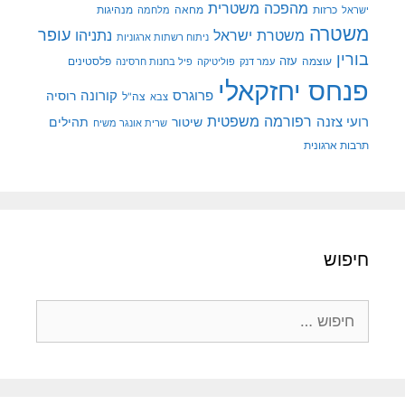
מהפכה משטרית
מנהיגות
ישראל
כרזות
מחאה
מלחמה
משטרה
עופר
משטרת ישראל
נתניהו
ניתוח רשתות ארגוניות
בורין
עוצמה
עזה
פלסטינים
עמר דנק
פוליטיקה
פיל בחנות חרסינה
פנחס יחזקאלי
קורונה
פרוגרס
רוסיה
צה"ל
צבא
רפורמה משפטית
רועי צזנה
שיטור
תהילים
שרית אונגר משיח
תרבות ארגונית
חיפוש
חיפוש: