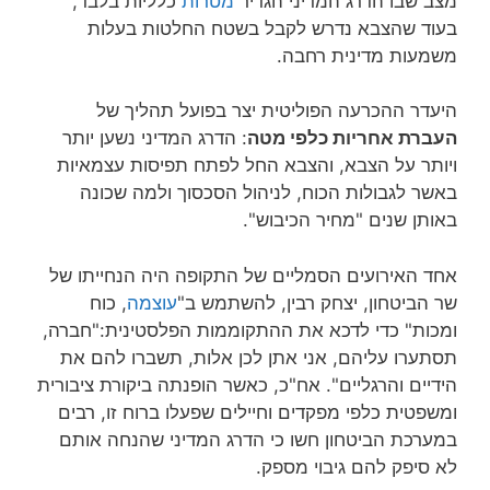
מצב שבו הדרג המדיני הגדיר
מטרות
כלליות בלבד,
בעוד שהצבא נדרש לקבל בשטח החלטות בעלות
משמעות מדינית רחבה.
היעדר ההכרעה הפוליטית יצר בפועל תהליך של
העברת אחריות כלפי מטה
: הדרג המדיני נשען יותר
ויותר על הצבא, והצבא החל לפתח תפיסות עצמאיות
באשר לגבולות הכוח, לניהול הסכסוך ולמה שכונה
באותן שנים "מחיר הכיבוש".
אחד האירועים הסמליים של התקופה היה הנחייתו של
שר הביטחון, יצחק רבין, להשתמש ב"
עוצמה
, כוח
ומכות" כדי לדכא את ההתקוממות הפלסטינית:"חברה,
תסתערו עליהם, אני אתן לכן אלות, תשברו להם את
הידיים והרגליים". אח"כ, כאשר הופנתה ביקורת ציבורית
ומשפטית כלפי מפקדים וחיילים שפעלו ברוח זו, רבים
במערכת הביטחון חשו כי הדרג המדיני שהנחה אותם
לא סיפק להם גיבוי מספק.