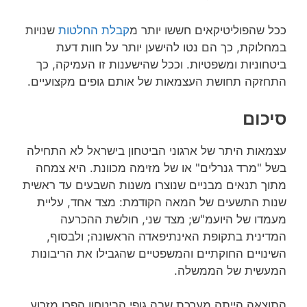
ככל שהפוליטיקאים חששו יותר מ
קבלת החלטות
שנויות
במחלוקת, כך הם נטו להישען יותר על חוות דעת
ביטחוניות ומשפטיות. וככל שהישענות זו העמיקה, כך
התחזקה תחושת העצמאות של אותם גופים מקצועיים.
סיכום
עצמאות היתר של ארגוני הביטחון בישראל לא התחילה
בשל "מרד גנרלים" או של מזימה מכוונת. היא צמחה
מתוך תנאים מבניים שנוצרו משנות השבעים עד ראשית
שנות התשעים של המאה הקודמת: מצד אחד, עליית
מעמדו של היועמ"ש; מצד שני, חולשת ההכרעה
המדינית בתקופת האינתיפאדה הראשונה; ולבסוף,
השינויים החוקתיים והמשפטיים שהגבילו את הריבונות
המעשית של הממשלה.
התוצאה הייתה מערכת שבה גופי הביטחון הפכו מזרוע