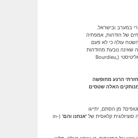
רי במערב ובישראל.
חים של הזדהות, אמפתיה
 השטח עולה כי לא פעם
pseu): רטוריקה של דאגה שאינה נובעת מהזדהות
אותנטית, אלא משיקולי כוח, הון תרבותי ותחזוק של מעמד חברתי־אליטיסטי (Bourdieu,
חזרתי הרגע מחופשה
מנותקים האלה שטסים
פים? מן הסתם, יתייגו
 סוציולוגית קלאסית של
'אנחנו והם'
(in-