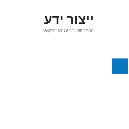
דלג
תוכן
ייצור ידע
האתר של ד"ר פנחס יחזקאלי