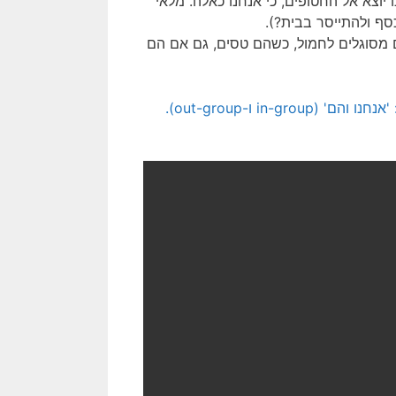
יוצא אל החטופים, כי אנחנו כאלה. מלאי
סף ולהתייסר בבית?).
נם מסוגלים לחמול, כשהם טסים, גם אם הם
[הרחבה בסוגיית 'אנחנו והם', ראו במאמרו של ד"ר פנחס יחזקאלי: 'אנחנו והם' (in-group ו-out-group).