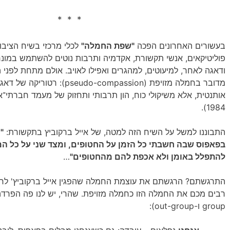
* * *
בעשורים האחרונים הפכה
"שפת החמלה"
לכלי מרכזי בשיח הציבו
פוליטיקאים, אנשי תקשורת, אקדמיה ותרבות נוטים להשתמש במונ
ודאגה לאחר, למיעוטים, למהגרים ואפילו לאויב. אולם מתחת לפני
מדובר בחמלה מזויפת (do-compassion
1984).
התבוננו למשל על השיח הזה למטה, של אייל ברקוביץ בתקשורת:
"
בפאפוס שבה חשבתי כל הזמן על החטופים, ומצד שני על כל ה
להתפלל באומן ולא אכפת להם מהחטופים"
…
התרגשתם? הרגשתם את עוצמת החמלה שהפגין אייל ברקוביץ' לחטו
רבים מכם את החמלה הזו כחמלה מזויפת. שהרי, יש לנו פה הפרדה
group ו-out-group):