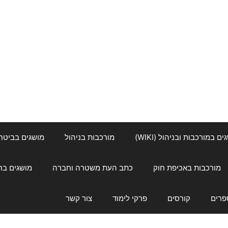
ם במורכבות ובניהול (WIKI)
מורכבות בניהול
מושגים בביטחון ל
מורכבות באכיפת חוק
כתב העת משטרה וחברה
מושגים בחינוך
פרים
קורסים
פרקי לימוד
צור קשר