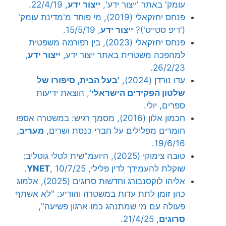
עומק' באתר 'ייצור ידע',
ייצור ידע
, 22/4/19.
פנחס יחזקאלי (2019), מי פוחד מ'מדינת עומק'
('דיפ סטייט')?
ייצור ידע
, 15/5/19.
פנחס יחזקאלי (2023), בין רפורמה משפטית
למהפכה משטרית באתר ייצור ידע,
ייצור ידע
,
26/2/23.
עדו נורדן (2024),
'בעל הבית, סיפורו של
שלטון הפקידים הישראלי'
, הוצאת ידיעות
ספרים, יולי.
חכמון אלון (2016), מסמך רגיש: במשטרה אספו
חומרים מפלילים על חברי כנסת ושרים,
מעריב
,
19/6/16.
טובה צימוקי (2025), היועמ"שית לטלי גוטליב:
שוקלת להעמידך לדין פלילי,
, 10/7/25.
YNET
אליהו לוקסנבורג וחדשות סרוגים (2025), אלמוג
כהן זומן לתת עדות במשטרה והודיע: "לא אשתף
פעולה עם מי שמתנהג כמו ארגון פשיעה",
סרוגים
, 21/4/25.