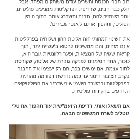
רוב חברי הכנסת והשרים עודם משותקים מפחד, אבל
חלק כבר הבינו, שרדיפת הפרקליטות ממניעים פוליטיים,
יותר משתזיק להם, תבנה ותשדרג אותם בתוך הימין
הפוליטי, ותהפוך אותם ל'אנטי שבירים'.
את השינוי המהותי הזה אליטת ההון ושלוחיה בפרקליטות
אינם מזהים, והם ממשיכים לחטוא ב'עשיית יתר', תוך
קריאה שגויה של המציאות, ופער רלוונטיות גובר הוא,
כזכור, אחד הסימנים לפניקה גוברת של אליטה, שקורסת
לתוך עצמה. אם ימשיכו בכך, הם רק יעצימו את ההבנה
בקרב הציבור הימני עד כמה נדרשת רפורמה מהותית
בפרקליטות ובמשרד היועמ"ש ו'ישדרגו' את הפוליטיקאים
הנרדפים בחקירות פוליטיות.
אם תשאלו אותי, רדיפת היועמ"שית עוד תהפוך את טלי
גוטליב לשרת המשפטים הבאה.