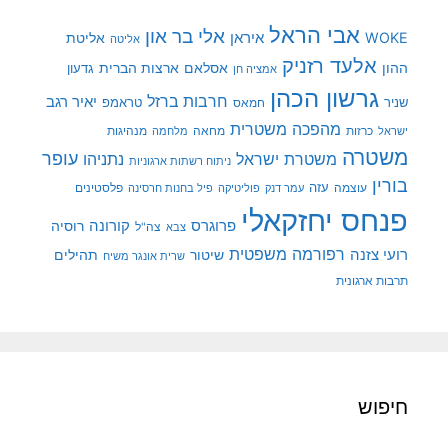
אבי הראל
אלי בר און
איראן
WOKE
אליטת
אליטה
אלעד רזניק
ההון
אסלאם
ארצות הברית
גדעון
אמציה חן
גרשון הכהן
חרבות ברזל
יאיר רגב
שניר
טראמפ
חמאס
מהפכה משטרית
מנהיגות
ישראל
כרזות
מחאה
מלחמה
משטרה
עופר
משטרת ישראל
נתניהו
ניתוח רשתות ארגוניות
בורין
עוצמה
עזה
פלסטינים
עמר דנק
פוליטיקה
פיל בחנות חרסינה
פנחס יחזקאלי
קורונה
פרוגרס
רוסיה
צה"ל
צבא
רפורמה משפטית
רועי צזנה
שיטור
תהילים
שרית אונגר משיח
תרבות ארגונית
חיפוש