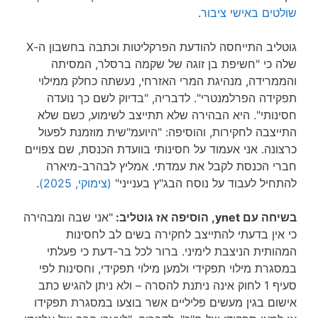
שולטים באישי ציבור
.
גוטליב התייחסה להודעת הפרקליטות וכתבה בחשבון ה-X
שלה כי "חשיפת בן זוגה של שקמה ברסלר, המסיתה
והממרידה, מנהיגת המרי האזרחי, נעשתה כחלק ממילוי
תפקידה הפרלמנטרי". לדבריה, "בדיוק לשם כך נועדה
חסינותי". היא הבהירה שלא תתייצב לשימוע, כשם שלא
התייצבה לחקירות, והוסיפה: "היועמ"שית מוזמנת לפעול
כרצונה. אני אעמוד על חסינותי בוועדת הכנסת, שם צפויים
חברי הכנסת לקבל את עמדתי. אמליץ לבהרב-מיארה
להתחיל לעבוד על נוסח הבג"ץ בענייני"
(צימוקי, 2025)
.
בשיחה עם ynet, הוסיפה אז גוטליב:
"אני שבה ומבהירה
כי אין בדעתי להתייצב לחקירה בשים לב לחסינות
המהותית הניצבת לימיני. ברור לכל בר-דעת כי פעלתי
במסגרת מילוי תפקידי ולמען מילוי תפקידי, וחסינות לפי
סעיף 1 לחוק אינה ניתנת להסרה – ולא ניתן להגיש כתב
אישום בגין מעשים פליליים אשר בוצעו במסגרת תפקידו