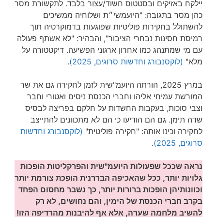
יילקח באזיקים ובסטטוס חשוד/עצור בלבד. לתקשורת מסר
כהן מסר בתגובה: "היועמשי״ת ושלוחיה ממשיכים
להשתולל בחקירות פוליטיות שפוגעות בדמוקרטיה תוך
רמיסת חסינות נבחרי הציבור", והבהיר: "לא אשתף פעולה
עם מי שמתנהג כמו אחרון ארגוני הפשיעה. דיקטטורה על
מלא"
(לוקסנבורג וחדשות סרוגים, 2025)
.
במרץ 2025, הורתה היועמ"שית לזמן לחקירה גם את שר
המורשת עמיחי אליהו וחברי הכנסת ניסים ואטורי וחבר
וצבי סוכות, בעקבות החשדות על חלקם בפריצה לבסיס
שדה תימן. גם הם הודיעו כי הם לא מתכוונים להתייצב
לחקירה וכינו אותה: "חקירה פוליטית"
(לוקסנבורג וחדשות
סרוגים, 2025)
.
נראה שככל שפעולות היועמ"שית והפרקליטות הופכות
גלויות יותר, ככל שהאכיפה הבררנית הופכת צורמת יותר
וכוונותיהן הופכות ברורות יותר, כך נשבר מחסום הפחד
בקרב חברי הכנסת של הימין, והם נחושים, לא רק
להשיב מלחמה שערה, אלא אף להיבנות מהרדיפה הזו!