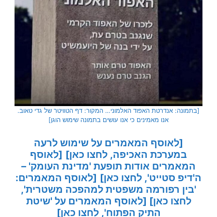
[בתמונה: אנדרטת האפוד האלמוני… המקור: דף הטוויטר של גדי טאוב.
אנו מאמינים כי אנו עושים בתמונה שימוש הוגן]
[לאוסף המאמרים על שימוש לרעה
במערכת האכיפה, לחצו כאן]
[לאוסף
המאמרים אודות תופעת 'מדינת העומק' –
ה'דיפ סטייט', לחצו כאן]
[לאוסף המאמרים:
'בין רפורמה משפטית למהפכה משטרית',
לחצו כאן]
[לאוסף המאמרים על 'שיטת
התיק הפתוח', לחצו כאן]