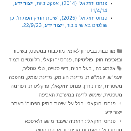
פנחס יחזקאלי (2014), אפקטיביות,
ייצור ידע
,
11/4/14.
פנחס יחזקאלי (2025), 'שיטת התיק הפתוח'. כך
שולטים באישי ציבור,
ייצור ידע
, 22/9/23.
קטגוריות
מורכבות בביטחון לאומי
,
מורכבות במשפט, בשיטור
ובאכיפת חוק
,
פוליטיקה
,
פנחס יחזקאלי
,
רלוונטיים תמיד
תגיות
אלמוג כהן
,
בעל הבית
,
דיפ סטייט
,
טלי גוטליב
,
יועמ"ש
,
יועמ"שית
,
מדינת העומק
,
מדינת עומק
,
מהפכה
משטרית
,
עדו נורדן
,
פנחס יחזקאלי
,
פרקליטות
,
רפורמה
משפטית
,
שימוש לרעה במערכת האכיפה
פנחס יחזקאלי: הכל על 'שיטת התיק הפתוח' באתר
ייצור ידע
פנחס יחזקאלי: ההזניה שעבר מושג ה'איפכא
מסתברא' במערכות הביטחון ואכיפת החוק