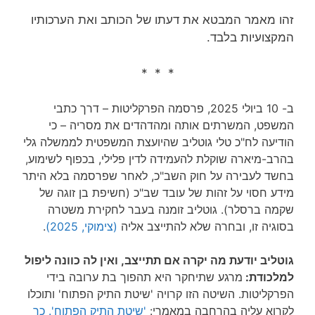
זהו מאמר המבטא את דעתו של הכותב ואת הערכותיו
המקצועיות בלבד.
* * *
ב- 10 ביולי 2025, פרסמה הפרקליטות – דרך כתבי
המשפט, המשרתים אותה ומהדהדים את מסריה – כי
הודיעה לח"כ טלי גוטליב שהיועצת המשפטית לממשלה גלי
בהרב-מיארה שוקלת להעמידה לדין פלילי, בכפוף לשימוע,
בחשד לעבירה על חוק השב"כ, לאחר שפרסמה בלא היתר
מידע חסוי על זהות של עובד שב"כ (חשיפת בן זוגה של
שקמה ברסלר). גוטליב זומנה בעבר לחקירת משטרה
בסוגיה זו, ובחרה שלא להתייצב אליה
(צימוקי, 2025)
.
גוטליב יודעת מה יקרה אם תתייצב, ואין לה כוונה ליפול
למלכודת:
מרגע שתיחקר היא תהפוך בת ערובה בידי
הפרקליטות. השיטה הזו קרויה 'שיטת התיק הפתוח' ותוכלו
לקרוא עליה בהרחבה במאמרי:
'שיטת התיק הפתוח'. כך