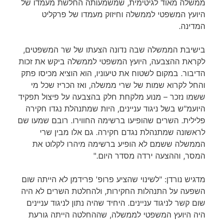
ממשלה מאוד לגיטימית, שמשמעותה החלשת מעמדו של
היועץ המשפטי לממשלה וחיזוק מעמדו של פרקליט
המדינה.
בישיבת הממשלה שבה נדונה הצעתו של שר המשפטים,
לקראת ההצבעה, היועץ המשפטי לממשלה ביקש את זכות
הדיבור. במקום לשטוח את טיעוניו, הוא הוציא מכיסו פתק
והחל לקרוא שמות של שרי ממשלה, ואז הכריז שכל מי
ששמו נזכר – מנוע מלקחת חלק בהצבעה על פיצול תפקיד
היועמ"ש בשל ניגוד עניינים, היות שמתנהלת נגדו חקירה
פלילית. השרים שהופיעו ברשימה החווירו. רובם שמעו שם
לראשונה שמתנהלת נגדם חקירה. גם אלו מבין שרי
הממשלה ששמם לא הופיע ברשימה מיהרו לקלוט את
המסר, וההצעה ירדה מסדר היום."
מדגיש נורדן: "לשינוי שהציע פרופ' פרידמן לא הייתה שום
השפעה על התנהלות החקירות, ולהחלטת השרים לא היה
שום קשר לניגוד עניינים. היחיד שהיה נתון לניגוד עניינים
היה היועץ המשפטי לממשלה, שההחלטה הייתה גורעת