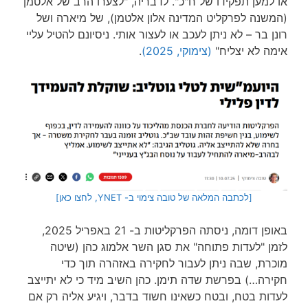
או למען תפקידו של ח"כ". לדבריה, "לצערו הרב של אלטמן
(המשנה לפרקליט המדינה אלון אלטמן), של מיארה ושל
רונן בר – לא ניתן לעכב או לעצור אותי. ניסיונם להטיל עליי
אימה לא יצליח"
(צימוקי, 2025)
.
[לכתבה המלאה של טובה צימוי ב- YNET, לחצו כאן]
באופן דומה, ניסתה הפרקליטות ב- 21 באפריל 2025,
לזמן "לעדות פתוחה" את סגן השר אלמוג כהן (שיטה
מוכרת, שבה ניתן לעבור לחקירה באזהרה תוך כדי
חקירה…) בפרשת שדה תימן. כהן השיב מיד כי לא יתייצב
לעדות בטח, ובטח כשאינו חשוד בדבר, ויגיע אליה רק אם