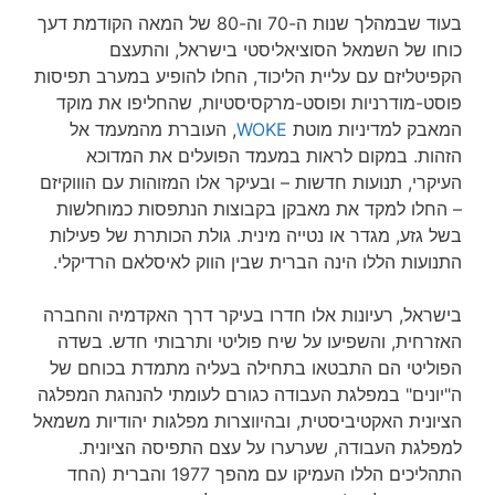
בעוד שבמהלך שנות ה-70 וה-80 של המאה הקודמת דעך
כוחו של השמאל הסוציאליסטי בישראל, והתעצם
הקפיטליזם עם עליית הליכוד, החלו להופיע במערב תפיסות
פוסט-מודרניות ופוסט-מרקסיסטיות, שהחליפו את מוקד
המאבק למדיניות מוטת
WOKE
, העוברת מהמעמד אל
הזהות. במקום לראות במעמד הפועלים את המדוכא
העיקרי, תנועות חדשות – ובעיקר אלו המזוהות עם הוווקיזם
– החלו למקד את מאבקן בקבוצות הנתפסות כמוחלשות
בשל גזע, מגדר או נטייה מינית. גולת הכותרת של פעילות
התנועות הללו הינה הברית שבין הווק לאיסלאם הרדיקלי.
בישראל, רעיונות אלו חדרו בעיקר דרך האקדמיה והחברה
האזרחית, והשפיעו על שיח פוליטי ותרבותי חדש. בשדה
הפוליטי הם התבטאו בתחילה בעליה מתמדת בכוחם של
ה"יונים" במפלגת העבודה כגורם לעומתי להנהגת המפלגה
הציונית האקטיביסטית, ובהיווצרות מפלגות יהודיות משמאל
למפלגת העבודה, שערערו על עצם התפיסה הציונית.
התהליכים הללו העמיקו עם מהפך 1977 והברית (החד