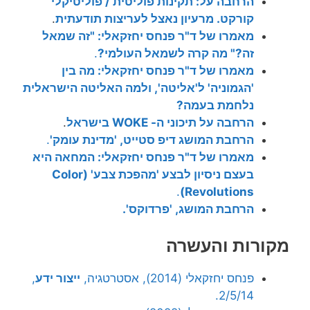
הרחבה על: תקינות פוליטית / פוליטיקלי
קורקט. מרעיון נאצל לעריצות תודעתית
.
מאמרו של ד"ר פנחס יחזקאלי: "זה שמאל
זה?" מה קרה לשמאל העולמי?
.
מאמרו של ד"ר פנחס יחזקאלי: מה בין
'הגמוניה' ל'אליטה', ולמה האליטה הישראלית
נלחמת בעמה?
הרחבה על תיכוני ה- WOKE בישראל
.
הרחבת המושג דיפ סטייט, 'מדינת עומק'
.
מאמרו של ד"ר פנחס יחזקאלי: המחאה היא
בעצם ניסיון לבצע 'מהפכת צבע' (Color
.
Revolutions)
הרחבת המושג, 'פרדוקס'.
מקורות והעשרה
פנחס יחזקאלי (2014), אסטרטגיה,
ייצור ידע
,
2/5/14.