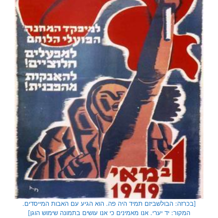
[בכרזה: הבולשביזם תמיד היה פה. הוא הגיע עם האבות המייסדים.
המקור: יד יערי. אנו מאמינים כי אנו עושים בתמונה שימוש הוגן]