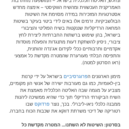
ונחלש, האליטה הכלכלית בישראל – המושפעת מהתרבות
האמריקנית העכשווית ומהשיח הוווקיסטי – אימצה מחדש
אסטרטגיות המזכירות במידה מסוימת את השיטות
הבולשביקיות. זרמים אלו באים לידי ביטוי בעיקר בשיטות
המחאה הרדיקליות שננקטות בשיח הפוליטי והציבורי
בישראל, בהן שימוש ברשתות החברתיות ליצירת לחץ
ציבורי, ניסיון להשתקת דעות מתנגדות והפעלת מוסדות
אקדמיים ותרבותיים ככלי לקידום אג'נדה זהותנית,
והתפיסה הבלתי מעורערת שהמטרה מקדשת כל אמצעי
(ראו הסרטון למטה).
מימון הארגונים ה
פרוגרסיביים
בישראל על ידי קרנות
בין-לאומיות, כמו גם מעורבות ישירה של אנשי הון מקומיים,
מצביע על מגמה שבה האליטה הכלכלית מאמצת את
השיח הביקורתי הרדיקלי תוך כדי שהיא ממשיכה ליהנות
ממבנה כלכלי ניאו-ליברלי. בכך, נוצר
פרדוקס
שבו
רטוריקה של דיכוי משרתת דווקא את שכבות הכוח בחברה.
בסרטון: השיטות לא השתנו… המטרה מקדשת כל