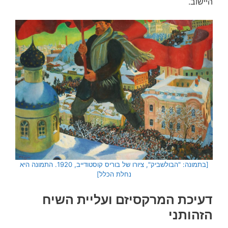
היישוב.
[בתמונה: "הבולשביק", ציורו של בוריס קוסטודייב, 1920. התמונה היא
נחלת הכלל]
דעיכת המרקסיזם ועליית השיח
הזהותני