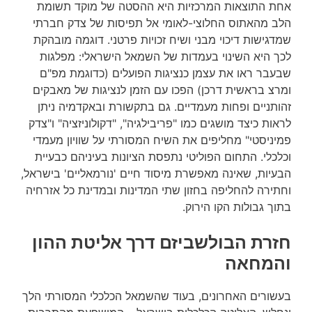
אחת התוצאות המרכזיות היא ההסטה של מוקד תשומת
הלב מהאתוס החלוצי-לאומי אל תפיסות של צדק חברתי
שמדגישות דיכוי מבני ושיח זכויות פרטני. דוגמה מובהקת
לכך היא השינוי בעמדות של השמאל הישראלי: מפלגות
שבעבר ראו את עצמן כנציגות הפועלים (כדוגמת מפ"ם
ומרצ בראשית דרכן) הפכו עם הזמן לנציגות של מאבקים
זהותניים ופחות מעמדיים. גם בתקשורת ובאקדמיה ניתן
לראות כיצד מושגים כמו "פריבילגיה", "דקולוניזציה" ו"צדק
פמיניסטי" מחליפים את השיח המסורתי על שוויון מעמדי
וכלכלי. התחום הפוליטי נתפסת הציונות בעיניהם כבעיית
הבעיות, שאינה מאפשרת מיסוד חיים 'נורמאליים' בישראל,
וחתירה להחליפה בחזון שתי המדינות ובמדינת כל אזרחיה
בתוך גבולות הקו הירוק.
חזרת הבולשביזם דרך אליטת ההון
והמחאה
בעשורים האחרונים, בעוד שהשמאל הכלכלי המסורתי הלך