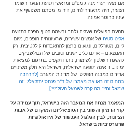
אם מאיר יערי מנהיג מפ"ם ומראשי תנועת הנוער השומר
הצעיר, היה מתעורר לחיים, היה מן מסתם משפשף את
עיניו בחוסר אמונה:
תנועת הפועלים שעליה נלחם ובשמה הטיף הפכה לתנועה
אליטיסטית
של אנשים עשירים, שרעיונותיה הופכים, מיום
ליום, מטורללים, ונגועים ברצון להתאבדות קולקטיבית. רק
האמצעים – אותם כלים ישנים וטובים של הבולשביקים
להשגת השלטון ולשימורו, נותרו תקפים בתרגום למציאות
ימינו… זו אינה תופעה ישראלית, וישראל היא חלק משינויים
אדירים במבנה הפוליטי של מדינות המערב
[להרחבה
בתחום זה ראו את מאמרו של ד"ר פנחס יחזקאלי: "זה
שמאל זה?" מה קרה לשמאל העולמי?]
.
המאמר מנתח את המעבר הזה בישראל, תוך עמידה על
קווי הדמיון והשוני בין הסוציאליזם המוקדם של אבות
הציונות, לבין הגלגול העכשווי של אידאולוגיות
פרוגרסיביות בישראל.