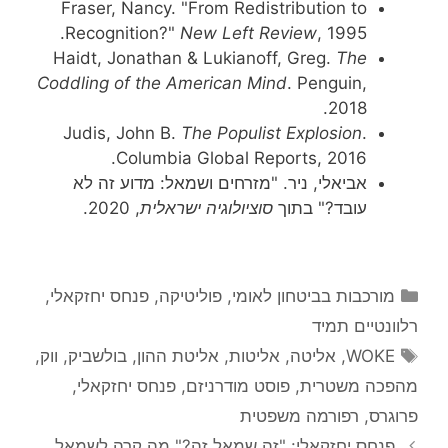
Fraser, Nancy. "From Redistribution to
Recognition?"
New Left Review
, 1995.
Haidt, Jonathan & Lukianoff, Greg.
The
Coddling of the American Mind
. Penguin,
2018.
Judis, John B.
The Populist Explosion
.
Columbia Global Reports, 2016.
אביאלי, ניר. "מזרחים ושמאל: מדוע זה לא
עובד?" בתוך
סוציולוגיה ישראלית
, 2020.
קטגוריות
מורכבות בביטחון לאומי
,
פוליטיקה
,
פנחס יחזקאלי
,
רלוונטיים תמיד
תגיות
WOKE
,
אליטה
,
אליטות
,
אליטת ההון
,
בולשביק
,
ווק
,
מהפכה משטרית
,
פוסט מודרניזם
,
פנחס יחזקאלי
,
פרוגרס
,
רפורמה משפטית
פנחס יחזקאלי: "זה שמאל זה?" מה קרה לשמאל