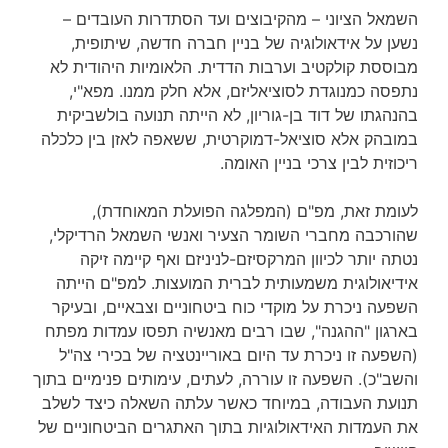
השמאל הציוני – מהקיבוצים ועד הסתדרות העובדים –
נשען על אידאולוגיה של בניין חברה חדשה, שיתופית,
מבוססת קולקטיב וערבות הדדית. הלאומיות היהודית לא
נתפסה כמנוגדת לסוציאליזם, אלא חלק ממנו. מפא"י,
בהנהגתו של דוד בן-גוריון, לא הייתה תנועה בולשביקית
במובהק אלא סוציאל-דמוקרטית, ששאפה לאזן בין כלכלה
ריכוזית לבין צרכי בניין האומה.
לעומת זאת, מפ"ם (המפלגה הפועלת המאוחדת),
שהורכבה מחברי השומר הצעיר ואנשי השמאל הרדיקלי,
נטתה יותר לכיוון המרקסיזם-לניניזם ואף קיימה זיקה
אידיאולוגית משמעותית לברית המועצות. למפ"ם הייתה
השפעה ניכרת על מוקדי כוח ביטחוניים וצבאיים, ובעיקר
בארגון "ההגנה", שבו רבים מאנשיה תפסו עמדות מפתח
(השפעה זו ניכרת עד היום באוריינטציה של בכירי צה"ל
והשב"כ). השפעה זו עוררה, לעתים, עימותים פנימיים בתוך
תנועת העבודה, במיוחד כאשר עלתה השאלה כיצד לשלב
את העמדות האידאולוגיות בתוך האתגרים הביטחוניים של