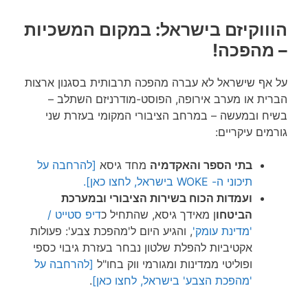
הוווקיזם בישראל: במקום המשכיות
– מהפכה!
על אף שישראל לא עברה מהפכה תרבותית בסגנון ארצות
הברית או מערב אירופה, הפוסט-מודרניזם השתלב –
בשיח ובמעשה – במרחב הציבורי המקומי בעזרת שני
גורמים עיקריים:
בתי הספר והאקדמיה
מחד גיסא
[להרחבה על
תיכוני ה- WOKE בישראל, לחצו כאן].
ועמדות הכוח בשירות הציבורי ובמערכת
הביטחו
ן מאידך גיסא, שהתחיל כ
דיפ סטייט /
'מדינת עומק'
, והגיע היום ל'מהפכת צבע': פעולות
אקטיביות להפלת שלטון נבחר בעזרת גיבוי כספי
ופוליטי ממדינות ומגורמי ווק בחו"ל
[להרחבה על
'מהפכת הצבע' בישראל, לחצו כאן]
.