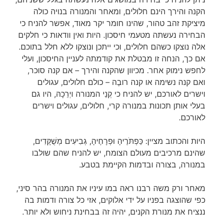
הקנה והירך הינם חלולים, ומאחר והמנורה בנויה כולה
מיציקת זהב טהור, שהינו חומר יקר מאוד, אפשר להניח כי
הבחירה נעשתה מטעמי חיסכון. היות ואין וודאות כי חלקים
אלה נוצקו כשהם חלולים, וכי ייתכן ונוצקו ללא חלל בתוכם.
אם כך, הנחה זו מבטלת את קודמתה לעניין החיסכון, ועלי
לחפש נימוק אחר. מכיוון שהקנה והירך – אם קנה סוכר,
ואם קנה נשימה או קנה רובֶה – כולם חלולים, עגולים
וישרים לאורכם, יש להניח כי קְנֵי המנורה ויְרֵכָהּ, היו גם
בעלי אותן תכונות במנורה קרי, חלולים, עגולים וישרים
לאורכם.
היות והכתוב מציין: כַּפְתֹּרֶיהָ וּפְרָחֶיהָ, גְבִיעִים מְשֻׁקָּדִים,
שהינם מרכיבים מעולם הצומח, יש להניח שהם שולבו
במנורה, בצורה ובדמות הקיימת בטבע.
מאחר ורק משה רבנו ראה במו עיניו את המנורה בהר סיני,
כפי שהוצגה בפניו על ידי אלוקים, אזי כל צורה ודמות בה
ננציח את מנורת הקנים, יהיה זה בבחינת ניחוש ולא יותר.