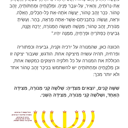
אֶת-נֵרֹותֶיהָ, וְהֵאִיר, עַל-עֵבֶר פָּנֶיהָ. וּמַלְקָחֶיהָ וּמַחְתֹּותֶיהָ, זָהָב
טָהוֹר. כִּכָּר זָהָב טָהוֹר, יַעֲשֶׂה אֹתָהּ-אֵת כָּל-הַכֵּלִים, הָאֵלֶּה.
וּרְאֵה, וַעֲשֵׂה: בְּתַבְנִיתָם-אֲשֶׁר-אַתָּה מָרְאֶה, בָּהָר. וְעָשִׂיתָ
מְנֹורַת, זָהָב טָהוֹר; מִקְשָׁה תֵּעָשֶׂה הַמְּנוֹרָה, יְרֵכָהּ וְקָנָהּ,
גְּבִיעֶיהָ כַּפְתֹּרֶיהָ וּפְרָחֶיהָ, מִמֶּנָּה יִהְיוּ."
הכוונה כאן, שהמנורה על ירכיה וקניה, גביעיה וכפתוריה
ופרחיה, תהיה עשויה מיציקה אחת. הודגש, שעבור יציקה זו
הכוללת את המנורה על כל חלקיה היצוקים כמקשה אחת,
וכן מַלְקָחֶיהָ וּמַחְתֹּותֶיהָ יש להשתמש בכִּיכָּר זָהָב טָהוֹר אחד
ולא יותר מכך:
שִׁשָּׁה קָנִים, יֹוצְאִים מִצִּדֶּיהָ:
שְׁלֹשָׁה קְנֵי מְנֹורָה, מִצִּידָּהּ
הָאֶחָד, וּשְׁלֹשָׁה קְנֵי מְנֹורָה, מִצִּידָּהּ
הַשֵּׁנִי.