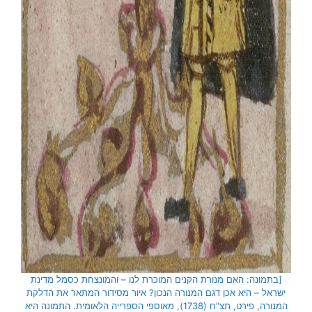
[בתמונה: האם מנורת הקנים המוכרת לנו – והמונצחת כסמל מדינת
ישראל – היא אכן דגם המנורה הנכון? איור מסידור המתאר את הדלקת
המנורה, פירט, תצ"ח (1738), מאוספי הספרייה הלאומית. התמונה היא