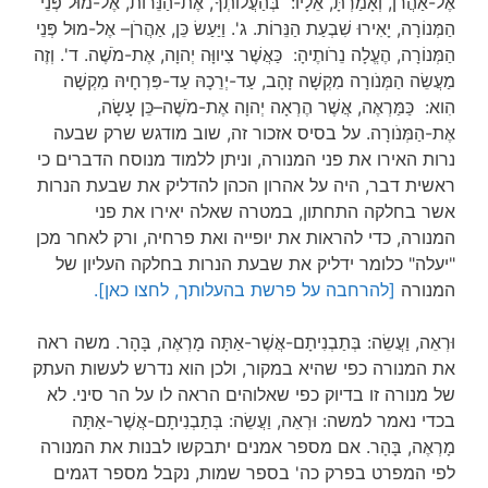
אֶל-אַהֲרֹן, וְאָמַרְתָּ, אֵלָיו: בְּהַעֲלֹותְךָ, אֶת-הַנֵּרֹות, אֶל-מוּל פְּנֵי
הַמְּנוֹרָה, יָאִירוּ שִׁבְעַת הַנֵּרוֹת. ג'. וַיַּעַשׂ כֵּן, אַהֲרֹן– אֶל-מוּל פְּנֵי
הַמְּנוֹרָה, הֶעֱלָה נֵרֹותֶיהָ: כַּאֲשֶׁר צִיווָּה יְהוָה, אֶת-מֹשֶׁה. ד'. וְזֶה
מַעֲשֵׂה הַמְּנֹורָה מִקְשָׁה זָהָב, עַד-יְרֵכָהּ עַד-פִּרְחָיהּ מִקְשָׁה
הִוא: כַּמַּרְאֶה, אֲשֶׁר הֶרְאָה יְהוָה אֶת-מֹשֶׁה–כֵּן עָשָׂה,
אֶת-הַמְּנֹורָה. על בסיס אזכור זה, שוב מודגש שרק שבעה
נרות האירו את פני המנורה, וניתן ללמוד מנוסח הדברים כי
ראשית דבר, היה על אהרון הכהן להדליק את שבעת הנרות
אשר בחלקה התחתון, במטרה שאלה יאירו את פני
המנורה, כדי להראות את יופייה ואת פרחיה, ורק לאחר מכן
"יעלה" כלומר ידליק את שבעת הנרות בחלקה העליון של
המנורה
[להרחבה על פרשת בהעלותך, לחצו כאן].
וּרְאֵה, וַעֲשֵׂה: בְּתַבְנִיתָם-אֲשֶׁר-אַתָּה מָרְאֶה, בָּהָר. משה ראה
את המנורה כפי שהיא במקור, ולכן הוא נדרש לעשות העתק
של מנורה זו בדיוק כפי שאלוהים הראה לו על הר סיני. לא
בכדי נאמר למשה: וּרְאֵה, וַעֲשֵׂה: בְּתַבְנִיתָם-אֲשֶׁר-אַתָּה
מָרְאֶה, בָּהָר. אם מספר אמנים יתבקשו לבנות את המנורה
לפי המפרט בפרק כה' בספר שמות, נקבל מספר דגמים