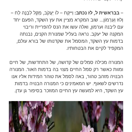
–
בבראשית ל, לז נכתב:
וַיּיקַּח – לוֹ יַעֲקֹב, מַקַּל לִבְנֶה לַח –
וְלוּז וְעַרְמוֹן… שוב המקרא מציין את עץ השקד, הפעם יחד
עם ליבנה וערמון, ואלה עשו את הנס להפריית וריבוי
המקנה של יעקב. נראה בעליל שמנורת הקנים, נבנתה
בדמות עץ השקד, המסמל את שקדנותו של בורא עולם,
המקפיד לקיים את הבטחותיו.
המנורה מכילה סמלים של קדושה, של התחדשות, של חיים
ומוות כאשר רק סמל החיים מצוי בה בדמות האור. המנורה
הבנויה מזהב טהור, באה לסמל את טוהר המידות אליו אנו
נדרשים לשאוף. יש המאמינים כי המנורה הבנויה בדמות
עץ השקד, היא למעשה עץ החיים המוזכר בסיפור גן עדן.