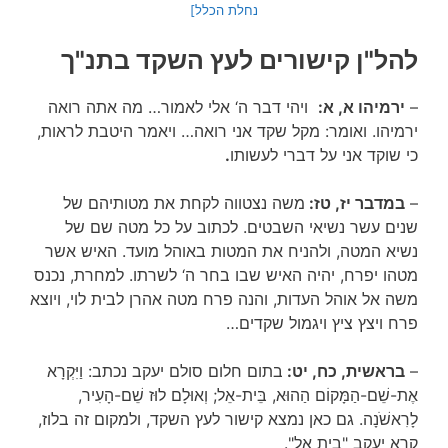
נחלת הכלל]
להל"ן קישורים לעץ השקד בתנ"ך
–
ירמיהו א, א:
ויהי דבר ה‘ אלי לאמור… מה אתה רואה
ירמיהו. ואומר: מקל שקד אני רואה… ויאמר היטבת לראות,
כי שוקד אני על דברי לעשותו
.
–
במדבר יז, טז:
משה נצטווה לקחת את מטותיהם של
שנים עשר נשיאי השבטים. לכתוב על כל מטה שם של
נשיא המטה, ולהניח את המטות באוהל מועד. האיש אשר
מטהו יפרח, יהיה האיש שבו בחר ה‘ לשרתו. למחרת, נכנס
משה אל אוהל העדות, והנה פרח מטה אהרן לבית לוי, ויוצא
פרח ויצץ ציץ ויגמול שקדים…
–
בראשית, כח, יט:
בתום חלום סולם יעקב נכתב: וַיִּקְרָא
אֶת-שֵׁם-הַמָּקוֹם הַהוּא, בֵּית-אֵל; וְאוּלָם לוּז שֵׁם-הָעִיר,
לָרִאשֹׁנָה. גם כאן נמצא קישור לעץ השקד, ולמקום זה בלוז,
קרא יעקב "בית אל".