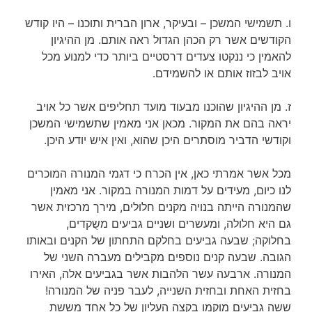
ו. תשמישי המשכן – ובעיקר, ארון הברית ותוכנו – היו קודש
הקודשים אשר רק הכהן הגדול ראה אותם. מן ההיגיון
להאמין כי ננקטו צעדים דרסטיים ביותר כדי למנוע מכל
אויב לבזוז אותם או להשמידם.
ז. מן ההיגיון שהוכנו מבעוד מועד תחליפים אשר כל אויב
יראה בהם את המקור. מכאן אני מאמין שתשמישי המשכן
וקודשי הדביר מוסתרים היכן שהוא, ואין איש יודע היכן.
מכל אשר אמרתי כאן, אין הכרח כי דגמי המנורה המוכרים
לנו כיום, מעידים על דמות המנורה במקור. אני מאמין
שהמנורה הייתה בנויה מקנים חלולים, מירך מרכזית אשר
גם היא חלולה, ומעשרים ושניים גביעים משֻקדים,
בחלוקה; שבעה גביעים בחלקם התחתון של הקנים ובאותו
הגובה. שבעה קנים נוספים מקבילים מעברה השני של
המנורה. ארבעה עשר הלהבות אשר בגביעים אלה, האירו
בחזית האחת ובחזית השנייה, לעבר פניה של המנורה!
ששה גביעים מוקמו בקצה העליון של כל אחד מששת