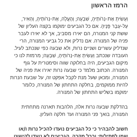
הרמז הראשון
וְעָשִׂיתָ אֶת-נֵרֹותֶיהָ, שִׁבְעָה; וְהֶעֱלָה, אֶת-נֵרֹותֶיהָ, וְהֵאִיר,
עַל-עֵבֶר פָּנֶיהָ. אם כל הגביעים ימוקמו בקצה העליון של
ששת קני המנורה, הם יאירו מסביב, אך לא יאירו לעבר
פניה של המנורה. אם נדליק את כל גביעי המנורה, הרי
שנדליק עשרים ושניים נרות, ולא שבעה כפי שנכתב לעיל.
העובדה שנכתב וְעָשִׂיתָ אֶת-נֵרֹותֶיהָ, שִׁבְעָה; מרמזת לנו כי
מיקום הגביעים, היה בחלוקה שווה וסימטרית על גוף
המנורה. הכתוב מלמד כי שבעה נרות יאירו את פניה של
המנורה, ומכאן שעל מנת לקבל אפקט זה, על שבעת הנרות
להיות ממוקמים, בחלקה התחתון של המנורה, כלומר
ימוקמו בשליש התחתון של המנורה.
בהדלקת שבעה נרות אלה, הלהבות תארנה מתחתית
המנורה, בואך פני המנורה ועד חלקה העליון.
חשוב להבהיר כי כל הגביעים נועדו להכיל נרות ו/או
שמן לפתילות; ובכל מקרה, הגביעים לא נועדו לקישוט