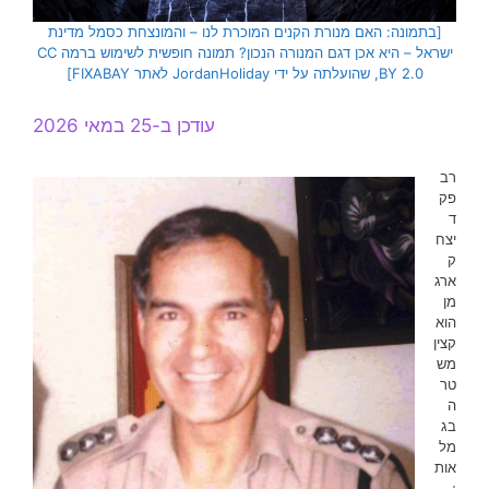
[בתמונה: האם מנורת הקנים המוכרת לנו – והמונצחת כסמל מדינת
ישראל – היא אכן דגם המנורה הנכון? תמונה חופשית לשימוש ברמה CC
BY 2.0, שהועלתה על ידי JordanHoliday לאתר FIXABAY]
עודכן ב-25 במאי 2026
רב
פק
ד
יצח
ק
ארג
מן
הוא
קצין
מש
טר
ה
בג
מל
אות
;