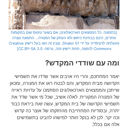
[בתמונה: כל הממצאים הארכאולוגים, אם בשער טיטוס ואם במקומות
אחרים, הינם בבחינת ניחוש ולא העתק של המנורה… התמונה נוצרה
והועלתה לויקיפדיה על ידי Dnalor 01. קובץ זה הוא בעל רישיון Creative
Commons להפצה, תחת רישיון זהה, גרסה: CC BY-SA 3.0]
ומה עם שודדי המקדש?
יאמר המתחכם, והרי היו אויבים אשר שדדו את תשמישי
הקדושה מבית המקדש, והם לבטח ראו את המנורה, ומכאן
שייתכן והממצאים הארכאולוגים הסתמכו על עדויות ראייה
של המנורה המקורית. לאלה אשיב, שכל מי אשר שדד את
תשמישי הקדושה של בית המקדש, עשה זאת ביראת כבוד
יתרה, ובסודיות המתחייבת מהחזקתו של אוצר כה קדוש
וכה יקר. לכן לא בנקל הותר למישהו להביט בתשמישים
אלה אם בכלל.