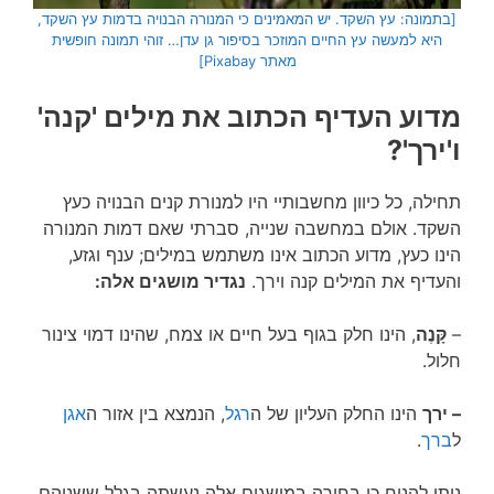
[בתמונה: עץ השקד. יש המאמינים כי המנורה הבנויה בדמות עץ השקד,
היא למעשה עץ החיים המוזכר בסיפור גן עדן… זוהי תמונה חופשית
מאתר Pixabay]
מדוע העדיף הכתוב את מילים 'קנה'
ו'ירך'?
תחילה, כל כיוון מחשבותיי היו למנורת קנים הבנויה כעץ
השקד. אולם במחשבה שנייה, סברתי שאם דמות המנורה
הינו כעץ, מדוע הכתוב אינו משתמש במילים; ענף וגזע,
והעדיף את המילים קנה וירך.
נגדיר מושגים אלה:
–
קָּנֶה
, הינו חלק בגוף בעל חיים או צמח, שהינו דמוי צינור
חלול.
– ירך
הינו החלק העליון של ה
רגל
, הנמצא בין אזור ה
אגן
ל
ברך
.
ניתן להניח כי בחירה במושגים אלה נעשתה בגלל ששניהם,