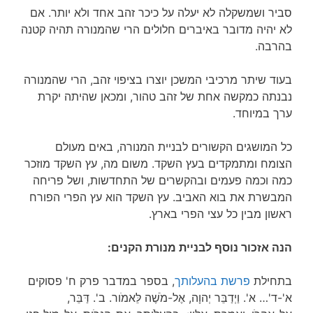
סביר ושמשקלה לא יעלה על כיכר זהב אחד ולא יותר. אם
לא יהיה מדובר באיברים חלולים הרי שהמנורה תהיה קטנה
בהרבה.
בעוד שיתר מרכיבי המשכן יוצרו בציפוי זהב, הרי שהמנורה
נבנתה כמקשה אחת של זהב טהור, ומכאן שהיתה יקרת
ערך במיוחד.
כל המושגים הקשורים לבניית המנורה, באים מעולם
הצומח ומתמקדים בעץ השקד. משום מה, עץ השקד מוזכר
כמה וכמה פעמים ובהקשרים של התחדשות, ושל פריחה
המבשרת את בוא האביב. עץ השקד הוא עץ הפרי הפורח
ראשון מבין כל עצי הפרי בארץ.
הנה אזכור נוסף לבניית מנורת הקנים:
בתחילת
פרשת בהעלותך
, בספר במדבר פרק ח' פסוקים
א'-ד'… א'. וַיְדַבֵּר יְהוָה, אֶל-מֹשֶׁה לֵּאמֹור. ב'. דַּבֵּר,