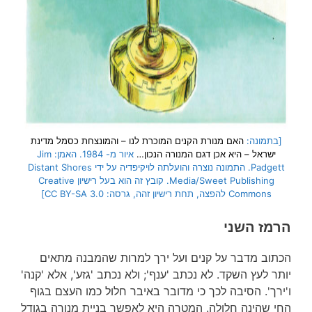
[בתמונה:
האם מנורת הקנים המוכרת לנו – והמונצחת כסמל מדינת
ישראל – היא אכן דגם המנורה הנכון…
איור מ- 1984. האמן: Jim
Padgett. התמונה נוצרה והועלתה לויקיפדיה על ידי Distant Shores
Media/Sweet Publishing. קובץ זה הוא בעל רישיון Creative
Commons להפצה, תחת רישיון זהה, גרסה: CC BY-SA 3.0]
הרמז השני
הכתוב מדבר על קנים ועל ירך למרות שהמבנה מתאים
יותר לעץ השקד. לא נכתב 'ענף'; ולא נכתב 'גזע', אלא 'קנה'
ו'ירך'. הסיבה לכך כי מדובר באיבר חלול כמו העצם בגוף
החי שהינה חלולה. המטרה היא לאפשר בניית מנורה בגודל