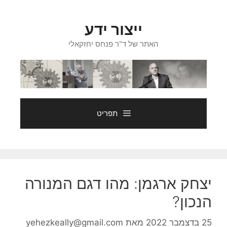
דלג
תוכן
ייצור ידע
האתר של ד"ר פנחס יחזקאלי
תפריט
יצחק ארגמן: מהו דגם המנורה
הנכון?
25 בדצמבר 2022
מאת
yehezkeally@gmail.com