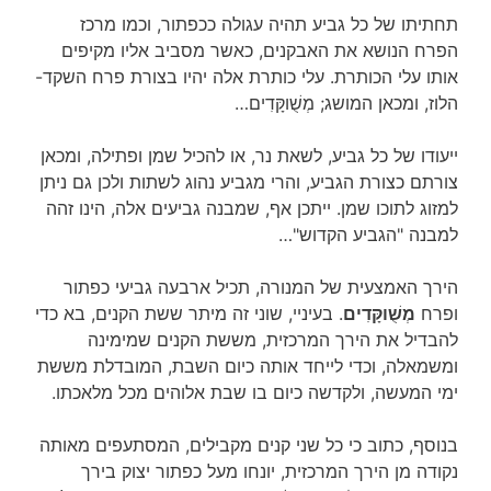
תחתיתו של כל גביע תהיה עגולה ככפתור, וכמו מרכז
הפרח הנושא את האבקנים, כאשר מסביב אליו מקיפים
אותו עלי הכותרת. עלי כותרת אלה יהיו בצורת פרח השקד-
הלוז, ומכאן המושג; מְשֻׁוקָּדִים…
ייעודו של כל גביע, לשאת נר, או להכיל שמן ופתילה, ומכאן
צורתם כצורת הגביע, והרי מגביע נהוג לשתות ולכן גם ניתן
למזוג לתוכו שמן. ייתכן אף, שמבנה גביעים אלה, הינו זהה
למבנה "הגביע הקדוש"…
הירך האמצעית של המנורה, תכיל ארבעה גביעי כפתור
ופרח
מְשֻׁוקָּדִים
. בעיניי, שוני זה מיתר ששת הקנים, בא כדי
להבדיל את הירך המרכזית, מששת הקנים שמימינה
ומשמאלה, וכדי לייחד אותה כיום השבת, המובדלת מששת
ימי המעשה, ולקדשה כיום בו שבת אלוהים מכל מלאכתו.
בנוסף, כתוב כי כל שני קנים מקבילים, המסתעפים מאותה
נקודה מן הירך המרכזית, יונחו מעל כפתור יצוק בירך