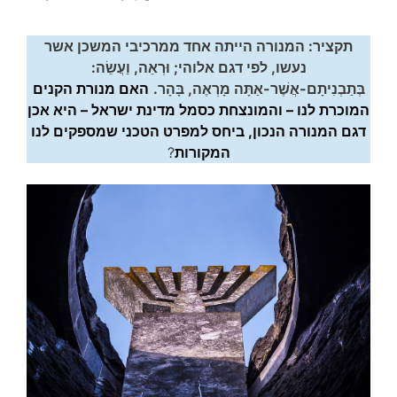
תקציר: המנורה הייתה אחד ממרכיבי המשכן אשר
נעשו, לפי דגם אלוהי; וּרְאֵה, וַעֲשֵׂה:
בְּתַבְנִיתָם-אֲשֶׁר-אַתָּה מָרְאֶה, בָּהָר.
האם מנורת הקנים
המוכרת לנו – והמונצחת כסמל מדינת ישראל – היא אכן
דגם המנורה הנכון, ביחס למפרט הטכני שמספקים לנו
המקורות
?