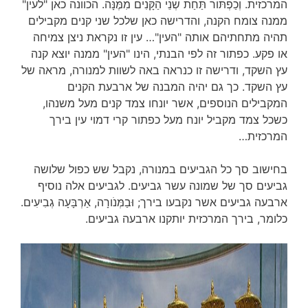
המרכזית. וְכַפְתֹּור תַּחַת שְׁנֵי הַקָּנִים מִמֶּנָּה. הכוונה כאן "לעין"
ממנה צומח הקנה, והדרישה כאן שלכל שני קנים מקבילים
תהיה מתחתיהם אותה "העין"… עין זו נקראת ניצן צמיחה
או פקע. כפתור זה לפי הבנתי, הינו "העין" ממנה יוצא קנה
עץ השקד, ודרישה זו כנראה באה לשוות למנורה, מראה של
עץ השקד. כך גם יהיה המבנה של ארבעת הקנים
המקבילים הנוספים, אשר יונחו צמד קנים מעל משנהו,
כשכל צמד מקביל יונח מעל כפתור קרי דמוי עין בירך
המרכזית…
בחישוב סך כל הגביעים במנורה, נקבל שש כפול שלושה
גביעים סך של שמונה עשר גביעים. לגביעים אלה נוסיף
ארבעה גביעים אשר נקבעו בירך; וּבַמְּנֹורָה, אַרְבָּעָה גְבִיעִים.
כלומר, בירך המרכזית יותקנו ארבעה גביעים.