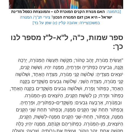
[בתמונה:
האם מנורת הקנים המוכרת לנו – והמונצחת כסמל מדינת
ישראל – היא אכן דגם המנורה הנכון
?
ציורי תנ"ך/ המנורה
במשכן/ציירה: אהובה קליין (c) שמן על בד]
ספר שמות, כ"ה, ל"א-ל"ז מספר לנו
כך:
"וְעָשִׂיתָ מְנֹורַת, זָהָב טָהוֹר; מִקְשָׁה תֵּעָשֶׂה הַמְּנוֹרָה, יְרֵכָהּ
וְקָנָהּ, גְּבִיעֶיהָ כַּפְתֹּרֶיהָ וּפְרָחֶיהָ, מִמֶּנָּה יִהְיוּ. וְשִׁשָּׁה קָנִים,
יֹוצְאִים מִצִּדֶּיהָ: שְׁלֹושָׁה קְנֵי מְנֹורָה, מִצִּדָּהּ הָאֶחָד, וּשְׁלֹושָׁה
קְנֵי מְנֹורָה, מִצִּדָּהּ הַשֵּׁנִי. שְׁלֹושָׁה גְבִעִים מְשֻׁקָּדִים בַּקָּנֶה
הָאֶחָד, כַּפְתֹּור וָפֶרַח, וּשְׁלֹושָׁה גְבִעִים מְשֻׁקָּדִים בַּקָּנֶה הָאֶחָד,
כַּפְתֹּור ופָרַח; כֵּן לְשֵׁשֶׁת הַקָּנִים, הַיֹּוצְאִים מִן-הַמְּנֹורָה.
וּבַמְּנֹורָה, אַרְבָּעָה גְבִעִים: מְשֻׁקָּדִים–כַּפְתֹּורֶיהָ, וּפְרָחֶיהָ.
וְכַפְתֹּור תַּחַת שְׁנֵי הַקָּנִים מִמֶּנָּה, וְכַפְתֹּור תַּחַת שְׁנֵי הַקָּנִים
מִמֶּנָּה, וְכַפְתֹּור, תַּחַת-שְׁנֵי הַקָּנִים מִמֶּנָּה-לְשֵׁשֶׁת, הַקָּנִים,
הַיֹּוצְאִים, מִן-הַמְּנֹורָה. כַּפְתֹּורֵיהֶם וּקְנֹתָם, מִמֶּנָּה יִהְיוּ; כֻּלָּהּ
מִקְשָׁה אַחַת, זָהָב טָהוֹר. וְעָשִׂיתָ אֶת-נֵרֹותֶיהָ, שִׁבְעָה; וְהֶעֱלָה,