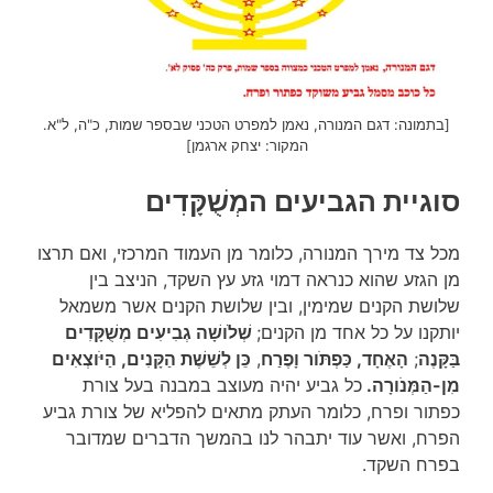
[בתמונה: דגם המנורה, נאמן למפרט הטכני שבספר שמות, כ"ה, ל"א.
המקור: יצחק ארגמן]
סוגיית הגביעים ה
מְשֻׁקָּדִים
מכל צד מירך המנורה, כלומר מן העמוד המרכזי, ואם תרצו
מן הגזע שהוא כנראה דמוי גזע עץ השקד, הניצב בין
שלושת הקנים שמימין, ובין שלושת הקנים אשר משמאל
יותקנו על כל אחד מן הקנים;
שְׁלֹושָׁה גְבִיעִים מְשֻׁקָּדִים
בַּקָּנֶה
;
הָאֶחָד, כַּפְתֹּור וָפֶרַח
,
כֵּן לְשֵׁשֶׁת הַקָּנִים, הַיֹּוצְאִים
מִן-הַמְּנֹורָה.
כל גביע יהיה מעוצב במבנה בעל צורת
כפתור ופרח, כלומר העתק מתאים להפליא של צורת גביע
הפרח, ואשר עוד יתבהר לנו בהמשך הדברים שמדובר
בפרח השקד.