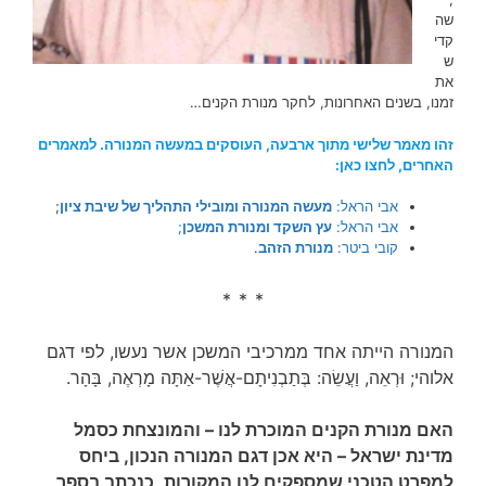
שה
קדי
ש
את
זמנו, בשנים האחרונות, לחקר מנורת הקנים…
זהו מאמר שלישי מתוך ארבעה, העוסקים במעשה המנורה. למאמרים
האחרים, לחצו כאן:
אבי הראל:
מעשה המנורה ומובילי התהליך של שיבת ציון
;
אבי הראל:
עץ השקד ומנורת המשכן
;
קובי ביטר:
מנורת הזהב
.
* * *
המנורה הייתה אחד ממרכיבי המשכן אשר נעשו, לפי דגם
אלוהי; וּרְאֵה, וַעֲשֵׂה: בְּתַבְנִיתָם-אֲשֶׁר-אַתָּה מָרְאֶה, בָּהָר.
האם מנורת הקנים המוכרת לנו – והמונצחת כסמל
מדינת ישראל – היא אכן דגם המנורה הנכון, ביחס
למפרט הטכני שמספקים לנו המקורות, כנכתב בספר