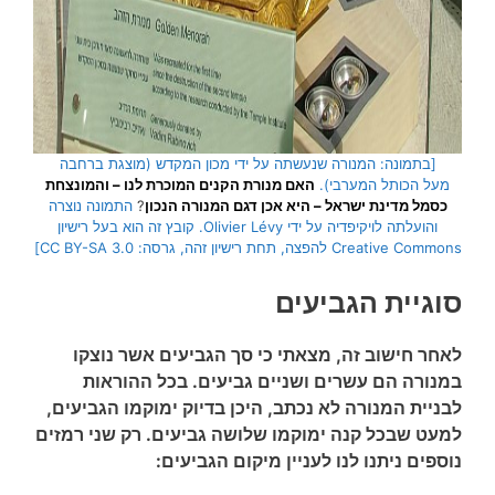
[בתמונה: המנורה שנעשתה על ידי מכון המקדש (מוצגת ברחבה
מעל הכותל המערבי).
האם מנורת הקנים המוכרת לנו – והמונצחת
כסמל מדינת ישראל – היא אכן דגם המנורה הנכון
?
התמונה נוצרה
והועלתה לויקיפדיה על ידי Olivier Lévy. קובץ זה הוא בעל רישיון
Creative Commons להפצה, תחת רישיון זהה, גרסה: CC BY-SA 3.0]
סוגיית הגביעים
לאחר חישוב זה, מצאתי כי סך הגביעים אשר נוצקו
במנורה הם עשרים ושניים גביעים. בכל ההוראות
לבניית המנורה לא נכתב, היכן בדיוק ימוקמו הגביעים,
למעט שבכל קנה ימוקמו שלושה גביעים. רק שני רמזים
נוספים ניתנו לנו לעניין מיקום הגביעים: