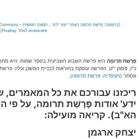
anaterate לאתר Pixabay]
פָּרָשַׁת תְּרוּמָה
היא פרשת השבוע השביעית בספר שמות. היא מתחיל
כ"ז, פסוק י"ט. הפרשה עוסקת בהוראות לבניית המשכן וכליו. פרש
אסתר
(ויקיפדיה: פרשת תרומה)
.
ריכזנו עבורכם את כל המאמרים, שה
ידע' אודות פָּרָשַׁת תרומה, על פי
הא"ב).
קריאה מועילה:
יצחק ארגמן