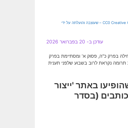
[בתמונה: פרשת תרומה באתר 'ייצור ידע'… תמונה חופשית – CC0 Creative Commons – שעוצבה והועלתה על ידי
עודכן ב- 20 בפברואר 2026
ה בפרק כ"ה, פסוק א' ומסתיימת בפרק
ת תרומה נקראת לרוב בשבוע שלפני תענית
ופיעו באתר 'ייצור
 הכותבים (בסדר