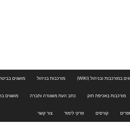
ם במורכבות ובניהול (WIKI)
מורכבות בניהול
מושגים בביטחון ל
מורכבות באכיפת חוק
כתב העת משטרה וחברה
מושגים בחינוך
פרים
קורסים
פרקי לימוד
צור קשר