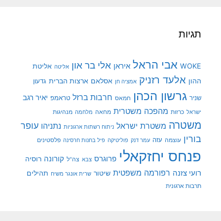
תגיות
אבי הראל
אלי בר און
איראן
WOKE
אליטת
אליטה
אלעד רזניק
ההון
אסלאם
ארצות הברית
גדעון
אמציה חן
גרשון הכהן
חרבות ברזל
יאיר רגב
שניר
טראמפ
חמאס
מהפכה משטרית
מנהיגות
ישראל
כרזות
מחאה
מלחמה
משטרה
עופר
משטרת ישראל
נתניהו
ניתוח רשתות ארגוניות
בורין
עוצמה
עזה
פלסטינים
עמר דנק
פוליטיקה
פיל בחנות חרסינה
פנחס יחזקאלי
קורונה
פרוגרס
רוסיה
צה"ל
צבא
רפורמה משפטית
רועי צזנה
שיטור
תהילים
שרית אונגר משיח
תרבות ארגונית