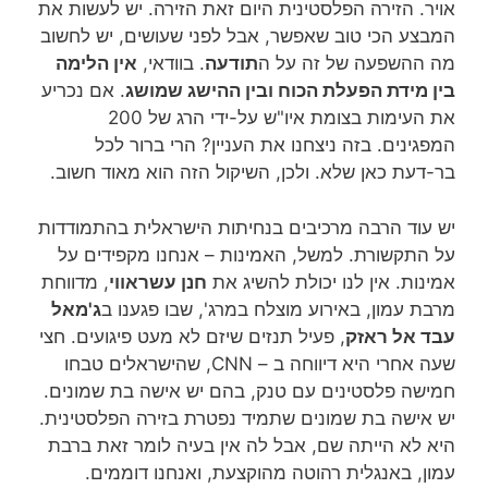
אויר. הזירה הפלסטינית היום זאת הזירה. יש לעשות את
המבצע הכי טוב שאפשר, אבל לפני שעושים, יש לחשוב
מה ההשפעה של זה על ה
תודעה
. בוודאי,
אין הלימה
בין מידת הפעלת הכוח ובין ההישג שמושג
. אם נכריע
את העימות בצומת איו"ש על-ידי הרג של 200
המפגינים. בזה ניצחנו את העניין? הרי ברור לכל
בר-דעת כאן שלא. ולכן, השיקול הזה הוא מאוד חשוב.
יש עוד הרבה מרכיבים בנחיתות הישראלית בהתמודדות
על התקשורת. למשל, האמינות – אנחנו מקפידים על
אמינות. אין לנו יכולת להשיג את
חנן עשראווי
, מדווחת
מרבת עמון, באירוע מוצלח במרג', שבו פגענו ב
ג'מאל
עבד אל ראזק
, פעיל תנזים שיזם לא מעט פיגועים. חצי
שעה אחרי היא דיווחה ב – CNN, שהישראלים טבחו
חמישה פלסטינים עם טנק, בהם יש אישה בת שמונים.
יש אישה בת שמונים שתמיד נפטרת בזירה הפלסטינית.
היא לא הייתה שם, אבל לה אין בעיה לומר זאת ברבת
עמון, באנגלית רהוטה מהוקצעת, ואנחנו דוממים.