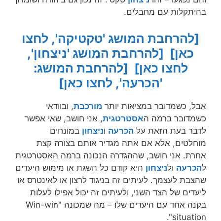
בהיתקלות עם מחבלים.
[להרחבת המושג 'טקטיקה', לחצו
כאן]
[להרחבת המושג 'ניצחון',
לחצו כאן]
[להרחבת המושג:
'הכרעה', לחצו כאן]
אבל, כשמדובר במציאות יותר
מורכבת
, ובוודאי
כשמדובר ברמה ה
אסטרטגית
, אני חושב, שאי אפשר
לדבר בעת הזאת על
הכרעה
ו
ניצחון
במונחים
מוחלטים, אלא אם אתה מגדיר אותם בצורה קצת
אחרת. אני חושב, שההגדרה הנכונה ברמה האסטרטגית
ל
הכרעה
ול
ניצחון
היא קודם כל השגת או מימוש היעדים
שהצבת לעצמך. לעיתים זה בניגוד לרצון או לאינטרס או
ליעדים של הצד השני, ולעיתים זה יכול אפילו לעלות
בקנה אחד עם היעדים שלו – מה שמכונה "Win-win
situation".