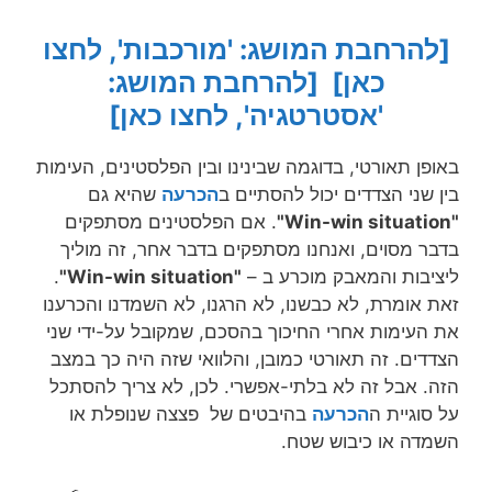
[להרחבת המושג: 'מורכבות', לחצו
כאן]
[להרחבת המושג:
'אסטרטגיה', לחצו כאן]
באופן תאורטי, בדוגמה שבינינו ובין הפלסטינים, העימות
בין שני הצדדים יכול להסתיים ב
הכרעה
שהיא גם
"Win-win situation"
. אם הפלסטינים מסתפקים
בדבר מסוים, ואנחנו מסתפקים בדבר אחר, זה מוליך
ליציבות והמאבק מוכרע ב –
"Win-win situation"
.
זאת אומרת, לא כבשנו, לא הרגנו, לא השמדנו והכרענו
את העימות אחרי החיכוך בהסכם, שמקובל על-ידי שני
הצדדים. זה תאורטי כמובן, והלוואי שזה היה כך במצב
הזה. אבל זה לא בלתי-אפשרי. לכן, לא צריך להסתכל
על סוגיית ה
הכרעה
בהיבטים של פצצה שנופלת או
השמדה או כיבוש שטח.