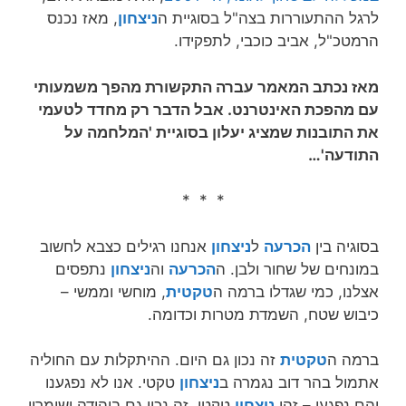
לרגל ההתעוררות בצה"ל בסוגיית ה
ניצחון
, מאז נכנס
הרמטכ"ל, אביב כוכבי, לתפקידו.
מאז נכתב המאמר עברה התקשורת מהפך משמעותי
עם מהפכת האינטרנט. אבל הדבר רק מחדד לטעמי
את התובנות שמציג יעלון בסוגיית 'המלחמה על
התודעה'…
* * *
בסוגיה בין
הכרעה
ל
ניצחון
אנחנו רגילים כצבא לחשוב
במונחים של שחור ולבן. ה
הכרעה
וה
ניצחון
נתפסים
אצלנו, כמי שגדלו ברמה ה
טקטית
, מוחשי וממשי –
כיבוש שטח, השמדת מטרות וכדומה.
ברמה ה
טקטית
זה נכון גם היום. ההיתקלות עם החוליה
אתמול בהר דוב נגמרה ב
ניצחון
טקטי. אנו לא נפגענו
והם נפגעו – זהו
ניצחון
טקטי. זה נכון גם ביהודה ושומרון