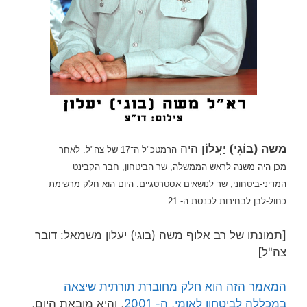
משה (בּוֹגִי) יַעֲלוֹן
היה
ה
רמטכ"ל
ה־17 של
צה"ל
. לאחר
מכן
היה
משנה לראש הממשלה
,
שר הביטחון
, חבר
הקבינט
המדיני-ביטחוני
,
שר לנושאים אסטרטגיים. היום הוא חלק מרשימת
כחול-לבן לבחירות לכנסת ה- 21.
[תמונתו של רב אלוף משה (בוגי) יעלון משמאל: דובר
צה"ל]
המאמר הזה הוא חלק מחוברת תורתית שיצאה
במכללה לביטחון לאומי, ה- 2001
, והיא מובאת היום,