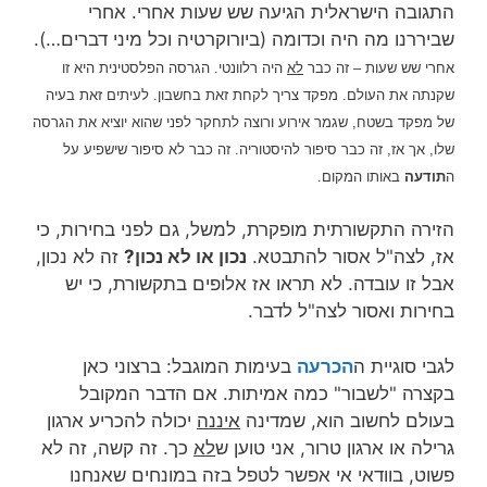
התגובה הישראלית הגיעה שש שעות אחרי. אחרי
שביררנו מה היה וכדומה (ביורוקרטיה וכל מיני דברים…).
אחרי שש שעות – זה כבר
לא
היה רלוונטי. הגרסה הפלסטינית היא זו
שקנתה את העולם. מפקד צריך לקחת זאת בחשבון. לעיתים זאת בעיה
של מפקד בשטח, שגמר אירוע ורוצה לתחקר לפני שהוא יוציא את הגרסה
שלו, אך אז, זה כבר סיפור להיסטוריה. זה כבר לא סיפור שישפיע על
ה
תודעה
באותו המקום.
הזירה התקשורתית מופקרת, למשל, גם לפני בחירות, כי
אז, לצה"ל אסור להתבטא.
נכון או לא נכון?
זה לא נכון,
אבל זו עובדה. לא תראו אז אלופים בתקשורת, כי יש
בחירות ואסור לצה"ל לדבר.
לגבי סוגיית ה
הכרעה
בעימות המוגבל: ברצוני כאן
בקצרה "לשבור" כמה אמיתות. אם הדבר המקובל
בעולם לחשוב הוא, שמדינה
איננה
יכולה להכריע ארגון
גרילה או ארגון טרור, אני טוען ש
לא
כך. זה קשה, זה לא
פשוט, בוודאי אי אפשר לטפל בזה במונחים שאנחנו