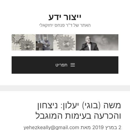
דלג
תוכן
ייצור ידע
האתר של ד"ר פנחס יחזקאלי
תפריט
משה (בוגי) יעלון: ניצחון
והכרעה בעימות המוגבל
2 במרץ 2019
מאת
yehezkeally@gmail.com