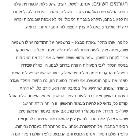
הגורמים השונים:
אנחנו, למשל, רוצים שהפעילות הנקודתית שלנו
בזירה הפלסטינית מול גורמי טרור פעילים, שהדרך היחידה לסכל אותם
זה לפגוע בהם, תיקרא בעברית "סיכול" (לי לא אכפת שבערבית יקראו
לזה "חיסולים"); באנגלית צריך למצוא לזה הסבר אחר; וכדומה.
כלומר, אותו מהלך שאתה מבצע – בהשפעה על ה
תודעה
יש לו השפעה
שונה, ואתה צריך להיות מודע לזה ולתת לזה מענה. אבל בוודאי מפקד
צריך לקחת בחשבון, שמה שהוא עושה משפיע. אני זוכר את הוויכוחים
במטה הכללי לגבי הפעילות היזומה בדרום לבנון. היו כאלה שצידדו
בפעילות התקפית יזומה מול החיזבאללה, בעוד שראינו שבפעילות הזאת
ספגנו את עיקר הנפגעים. אני טענתי בסוגיה הזו, גם בהיותי מפקד אוגדה
ביהודה ושומרון, שההישג שלי במאבק הזה הוא, קודם כל, לא להיות
בעמוד הראשון. ואם כבר להיות בעמוד הראשון, אז על הצלחה שלנו.
אבל
קודם כל, כדאי לא להיות בעמוד הראשון
. זו הייתה מידת ההישג
שעל-פיו מדדתי את מפקדי החטיבות. אם אתה בעמוד הראשון סימן
שמשהו אצלך לא בסדר. לנו אין ענין להעלות את הסיפור בלבנון ואת
הסיפור בחברון אל התקשורת. אנחנו שם מההתחלה בעמדת נחיתות.
כלפי העולם הנאור, אנחנו הכובש והם הנכבש. כלפי העולם הנאור הם ה