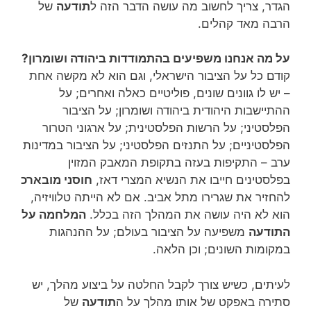
הגדר, צריך לחשוב מה עושה הדבר הזה ל
תודעה
של
הרבה מאד קהלים.
על מה אנחנו משפיעים בהתמודדות ביהודה ושומרון?
קודם כל על הציבור הישראלי, וגם הוא לא מקשה אחת
– יש לו גוונים שונים, פוליטיים כאלה ואחרים; על
ההתיישבות היהודית ביהודה ושומרון; על הציבור
הפלסטיני; על הרשות הפלסטינית; על ארגוני הטרור
הפלסטיניים; על התנזים הפלסטיני; על הציבור במדינות
ערב – התקיפות בעזה בתקופת המאבק המזוין
בפלסטינים חייבו את הנשיא המצרי דאז,
חוסני מובארכ
להחזיר את שגרירו מתל אביב. אם לא הייתה טלוויזיה,
הוא לא היה עושה את המהלך הזה בכלל.
המלחמה על
התודעה
משפיעה על הציבור בעולם; על ההנהגות
במקומות השונים; וכן הלאה.
לעיתים, כשיש צורך לקבל החלטה על ביצוע מהלך, יש
סתירה באפקט של אותו מהלך על ה
תודעה
של