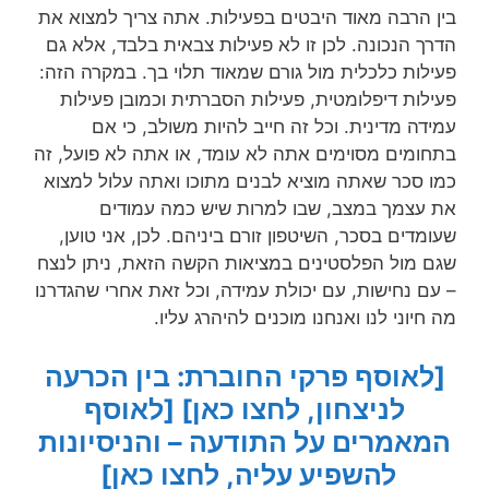
בין הרבה מאוד היבטים בפעילות. אתה צריך למצוא את
הדרך הנכונה. לכן זו לא פעילות צבאית בלבד, אלא גם
פעילות כלכלית מול גורם שמאוד תלוי בך. במקרה הזה:
פעילות דיפלומטית, פעילות הסברתית וכמובן פעילות
עמידה מדינית. וכל זה חייב להיות משולב, כי אם
בתחומים מסוימים אתה לא עומד, או אתה לא פועל, זה
כמו סכר שאתה מוציא לבנים מתוכו ואתה עלול למצוא
את עצמך במצב, שבו למרות שיש כמה עמודים
שעומדים בסכר, השיטפון זורם ביניהם. לכן, אני טוען,
שגם מול הפלסטינים במציאות הקשה הזאת, ניתן לנצח
– עם נחישות, עם יכולת עמידה, וכל זאת אחרי שהגדרנו
מה חיוני לנו ואנחנו מוכנים להיהרג עליו.
[לאוסף פרקי החוברת: בין הכרעה
לניצחון, לחצו כאן]
[לאוסף
המאמרים על התודעה – והניסיונות
להשפיע עליה, לחצו כאן]