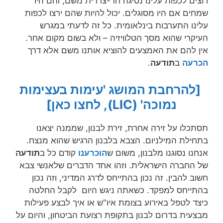
רוצים לכפות עלינו נסיגה חד-צדדית משם, והם היו
שמחים אם היו מסוגלים. יכול להיות שהם ירצו לכפות
עלינו התערבות בינלאומית. כל זה לדעתי במגרש
העיקרי שהוא מסך הטלוויזיה – ולא בשום מקום אחר.
אין להם את האמצעים להוציא אותנו משם אלא דרך
הכרעה
ב
תודעה
.
[להרחבת המושג 'עימות בעצימות
נמוכה' (LIC), לחצו כאן]
תסתכלו על זירה אחרת, זירת לבנון, שממנה יצאנו
בתחילת המילניום. הצבא בלבנון הרגיש שהוא מנצח.
אנחנו נסוגנו מלבנון, משום ש
הוכרענו
קודם כל ב
תודעה
של החברה הישראלית. וזהו אחד הדברים שלאנשי צבא
חשוב להבין. זה נכון בהתייחס לדרג המדיני, וזה נכון
בהתייחס למפקד. כשאתה ניגש היום לקבל החלטה
כיצד לטפל באירוע בצומת איו"ש או איך לבצע פעילות
מבצעית בדרום לבנון בתקופת רצועת הביטחון, והיום על