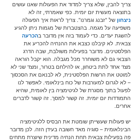
צריך להבין, שלא צריך למדוד את הפעולות שאנו עושים
בתוצאה מעשית יום יומית. כפי שאמרתי, זה לא
ניצחון
של "זבנג וגמרנו". צריך לראות איך הפעולה
משפיעה על מגמה. בהצטברות של מגמות ניתן להגיע
להשגת יעדים. כדי לעמוד בזה אין מדובר ב
הכרעה
צבאית. לא קיבלנו כצבא את ההנחיה להכריע את
הפלסטינים. מדובר בפעילות משולבת, שבה הדרג
הצבאי גם לא משוחרר מכל מגבלה. הוא יקבל הוראה
מצד אחד לתת ביטחון, או להילחם בטרור, ומצד שני לא
למוטט את הרשות הפלסטינית, לא לבנאם את הסכסוך
– לא לגרום למעורבות של כוח בינלאומי. לאפשר לנו
לפעול בתוך מסגרת של לגיטימציה בין לאומית, שהיא
התמודדות יום יומית. זה קשור למסך. זה קשור לדברים
אחרים.
יש פעולות שעשייתן שומטת את הבסיס ללגיטימציה
הבינלאומית – סוגיה מאד חשובה בעידן הזה. לכן מדובר
פה בפעילות צבאית תחת הנחיה מדינית שיוצרת מתחים