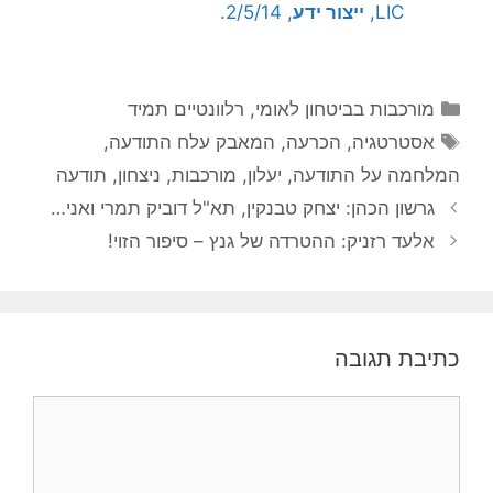
LIC,
ייצור ידע
, 2/5/14.
קטגוריות
מורכבות בביטחון לאומי
,
רלוונטיים תמיד
תגיות
אסטרטגיה
,
הכרעה
,
המאבק עלח התודעה
,
המלחמה על התודעה
,
יעלון
,
מורכבות
,
ניצחון
,
תודעה
גרשון הכהן: יצחק טבנקין, תא"ל דוביק תמרי ואני…
אלעד רזניק: ההטרדה של גנץ – סיפור הזוי!
כתיבת תגובה
תגובה