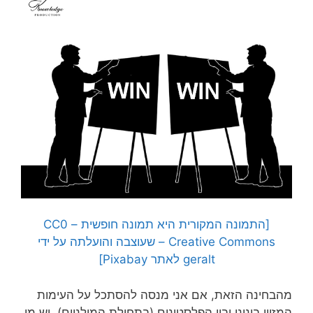
[התמונה המקורית היא תמונה חופשית – CC0
Creative Commons – שעוצבה והועלתה על ידי
geralt לאתר Pixabay]
מהבחינה הזאת, אם אני מנסה להסתכל על העימות
המזוין בינינו ובין הפלסטינים (בתחילת המילניום), יש מי