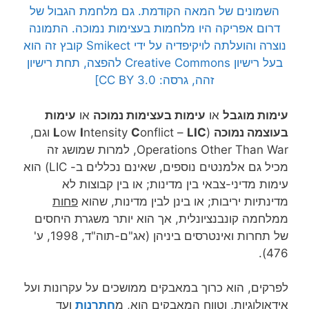
השמונים של המאה הקודמת. גם מלחמת הגבול של
דרום אפריקה היו מלחמות בעצימות נמוכה. התמונה
נוצרה והועלתה לויקיפדיה על ידי Smikect קובץ זה הוא
בעל רישיון Creative Commons להפצה, תחת רישיון
זהה, גרסה: CC BY 3.0]
עימות מוגבל
או
עימות בעצימות נמוכה
או
עימות
בעוצמה נמוכה
(
LIC
onflict –
C
ntensity
I
ow
L
וגם,
Operations Other Than War, למרות שמושג זה
מכיל גם אלמנטים נוספים, שאינם נכללים ב- LIC) הוא
עימות מדיני-צבאי בין מדינות; או בין קבוצות לא
מדינתיות יריבות; או בינן לבין מדינות, שהוא
פחות
ממלחמה קונבנציונלית, אך הוא יותר משגרת היחסים
של תחרות ואינטרסים ביניהן (אג"ם-תוה"ד, 1998, ע'
476).
לפרקים, הוא כרוך במאבקים ממושכים על עקרונות ועל
אידאולוגיות, וטווח המאבקים הוא, מ
חתרנות
ועד