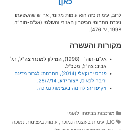
כאן]
לרוב, עימות כזה הוא עימות מקומי, אך יש שהשפעתו
ניכרת התחומי הביטחון האזורי והעולמי (אג"ם-תוה"ד,
1998, ע' 476).
מקורות והעשרה
אג"ם-תוה"ד (1998),
המילון למונחי צה"ל,
תל
אביב: צה"ל, מטכ"ל.
פנחס יחזקאלי (2014), חתרנות: לגרור מדינה
יריבה לכאוס,
ייצור ידע
, 26/7/14.
ויקיפדיה:
לחימה בעצימות נמוכה.
קטגוריות
מורכבות בביטחון לאומי
תגיות
LIC
,
עימות בעוצמה נמוכה
,
עימות בעצימות נמוכה