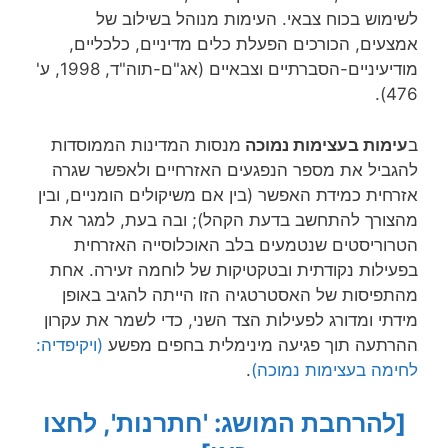
לשימוש בכוח צבאי. העימות מנוהל בשילוב של
אמצעים, הכורכים הפעלת כלים מדיניים, כלכליים,
מודיעיניים-הסברתיים וצבאיים (אג"ם-תוה"ד, 1998, ע'
476).
ב
עימות בעצימות נמוכה
מנסות המדינות הממוסדות
להגביל את מספר הנפגעים האזרחיים ולאפשר שגרה
אזרחית כמידת האפשר (בין אם משיקולים הומניים, ובין
מהצורך להתחשב בדעת הקהל); ובה בעת, למגר את
הטרוריסטים שנטמעים בלב האוכלוסייה האזרחית
בפעילות נקודתית ובטקטיקות של לוחמה זעירה. אחת
מהתפיסות של האסטרטגיה הזו הייתה להגיב באופן
מידתי ומדורג לפעילות הצד השני, כדי לשמר את עקרון
ההרתעה תוך פגיעה מינימלית בחפים מפשע
(ויקיפדיה:
לחימה בעצימות נמוכה)
.
[להרחבת המושג: 'חתרנות', לחצו