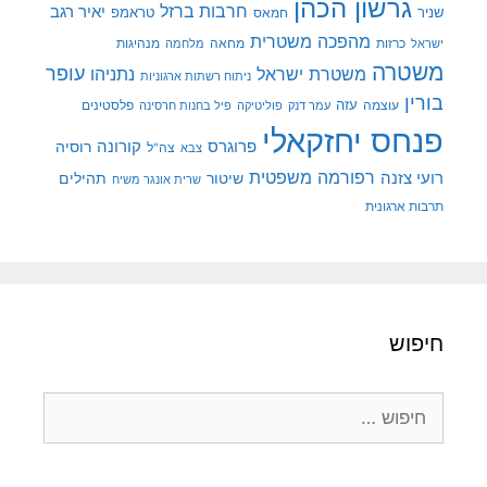
גרשון הכהן
חרבות ברזל
יאיר רגב
שניר
טראמפ
חמאס
מהפכה משטרית
מנהיגות
ישראל
כרזות
מחאה
מלחמה
משטרה
עופר
משטרת ישראל
נתניהו
ניתוח רשתות ארגוניות
בורין
עוצמה
עזה
פלסטינים
עמר דנק
פוליטיקה
פיל בחנות חרסינה
פנחס יחזקאלי
קורונה
פרוגרס
רוסיה
צה"ל
צבא
רפורמה משפטית
רועי צזנה
שיטור
תהילים
שרית אונגר משיח
תרבות ארגונית
חיפוש
חיפוש: