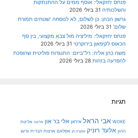
פנחס יחזקאלי: אוסף ממים על ההתנתקות
והשלכותיה
31 ביולי 2026
גרשון הכהן: כן לשלום, לא לנוסחה 'שטחים תמורת
שלום'
31 ביולי 2026
פנחס יחזקאלי: מיליציה מול צבא מקצועי, בין סף
הכאוס לקיפאון בירוקרטי
31 ביולי 2026
משה כהן אליה: רל"ביזם: התנגדות פוליטית שהופכת
להפרעה בזהות
28 ביולי 2026
תגיות
אבי הראל
אלי בר און
איראן
WOKE
אליטת
אליטה
אלעד רזניק
ההון
אסלאם
ארצות הברית
גדעון
אמציה חן