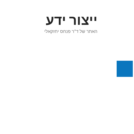
דלג
תוכן
ייצור ידע
האתר של ד"ר פנחס יחזקאלי