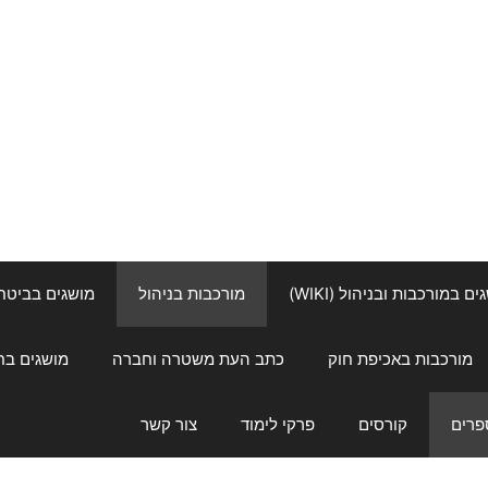
ם במורכבות ובניהול (WIKI)
מורכבות בניהול
מושגים בביטחון ל
מורכבות באכיפת חוק
כתב העת משטרה וחברה
מושגים בחינוך
פרים
קורסים
פרקי לימוד
צור קשר