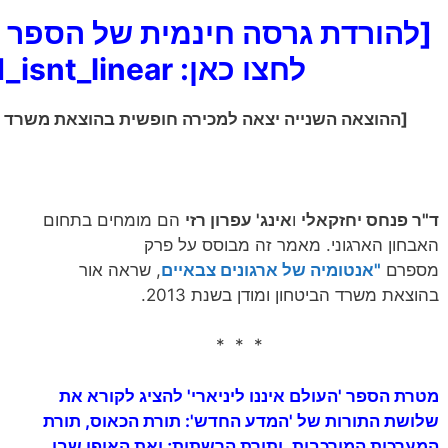
[להורדת גרסה חינמית של הספר 'הע
לחצו כאן:
_isnt_linear
[ההוצאה השנייה יצאה למכירה חופשית בהוצאת משרד הביטח
ד"ר פנחס יחזקאלי
ו
אינג' עפרון רזי
הם מומחים בתחום
האבחון הארגוני. מאמר זה מבוסס על פרק
מספרם
"אנטומיה של ארגונים צבאיים
, שראה אור
בהוצאת משרד הביטחון ומודן בשנת 2013.
* * *
מטרת הספר 'העולם איננו ליניארי' להציג לקורא את
שלושת התורות של 'המדע החדש': תורת הכאוס, תורת
המערכות המורכבות, ותורת הרשתות; ואת האופן שבו