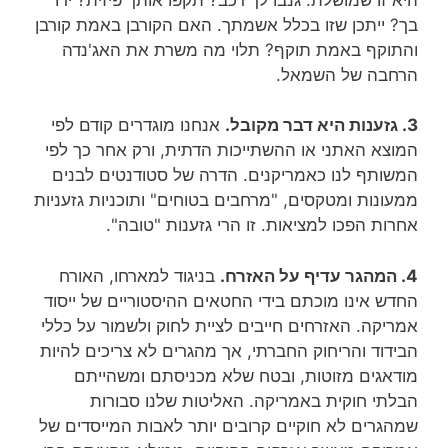
בך? ייתכן שזו בכלל אשמתך. האם הקורבן באמת קורבן
והתוקף באמת תוקף? תלוי מה משרת את האג'נדה
הרחבה של השמאל.
3. גזענות היא דבר מקובל.
אנחנו מוגדרים קודם לפי
המוצא האתני או ההשתייכות הדתית, ורק אחר כך לפי
המשותף לנו כאמריקנים. הדרה של סטודנטים לבנים
ממעונות ומטקסים, "מרחבים בטוחים" ותוכניות גזעניות
אחרות הפכו למציאות. זו הרי גזענות "טובה".
4. המהגר עדיף על האזרח.
בניגוד למארחו, האורח
החדש אינו מוכתם בידי החטאים ההיסטוריים של ייסוד
אמריקה. האזרחים חייבים לציית לחוק ולשמור על כללי
הבידוד והריחוק החברתי, אך מהגרים לא צריכים להיות
מודאגים מזוטות, ובטח שלא מכניסתם ומשהייתם
הבלתי חוקית באמריקה. האליטות שלנו סבורות
שמהגרים לא חוקיים קרובים יותר לאבות המייסדים של