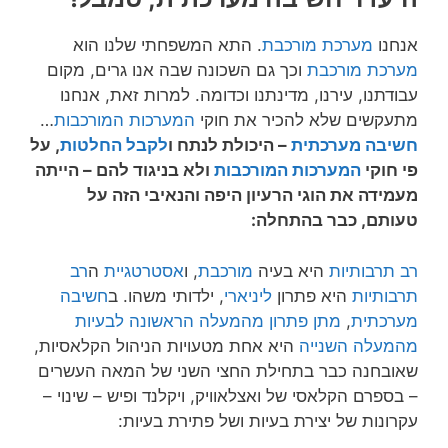
אנחנו
מערכת מורכבת
. התא המשפחתי שלנו הוא
מערכת מורכבת
וכך גם השכונה שבה אנו גרים, מקום
עבודתנו, עירנו, מדינתנו וכדומה. למרות זאת, אנחנו
מתעקשים שלא להכיר את חוקי
המערכות המורכבות
…
חשיבה מערכתית
– היכולת לנתח ו
לקבל החלטות
, על
פי חוקי
המערכות המורכבות
ולא בניגוד להם – הייתה
מעמידה את הוגי הרעיון היפה והנאיבי הזה על
טעותם, כבר בהתחלה:
רב תרבותיות
היא בעיה
מורכבת
, ו
אסטרטגיית
ה
רב
תרבותיות
היא פתרון
ליניארי
, ילדותי משהו. ב
חשיבה
מערכתית
,
מתן פתרון מהמעלה הראשונה לבעיות
מהמעלה השנייה
היא אחת מטעויות הניהול הקלאסיות,
שאובחנה כבר בתחילת החצי השני של המאה העשרים
– בספרם הקלאסי של ואצלאוויק, ויקלנד ופיש – שינוי –
עקרונות של יצירת בעיות ושל פתירת בעיות: