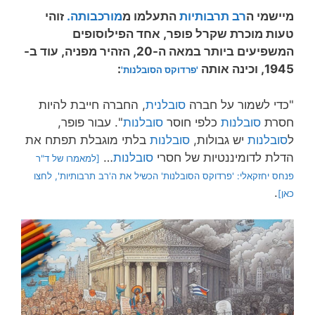
מיישמי ה
רב תרבותיות
התעלמו מ
מורכבותה.
זוהי
טעות מוכרת שקרל פופר, אחד הפילוסופים
המשפיעים ביותר במאה ה-20, הזהיר מפניה, עוד ב-
1945, וכינה אותה
:
'פרדוקס הסובלנות'
"כדי לשמור על חברה
סובלנית
, החברה חייבת להיות
חסרת
סובלנות
כלפי חוסר
סובלנות
". עבור פופר,
ל
סובלנות
יש גבולות,
סובלנות
בלתי מוגבלת תפתח את
הדלת לדומיננטיות של חסרי
סובלנות
…
[למאמרו של ד"ר
פנחס יחזקאלי: 'פרדוקס הסובלנות' הכשיל את ה'רב תרבותיות', לחצו
.
כאן]