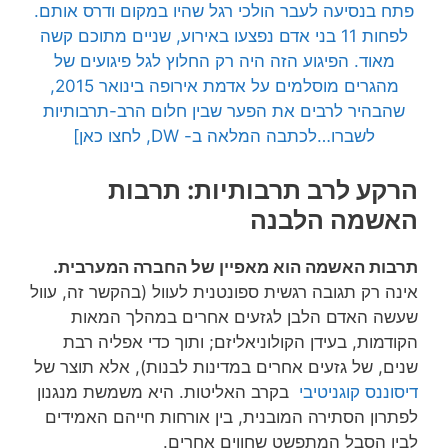
פתח בנסיעה לעבר הולכי רגל שהיו במקום ודרס אותם.
לפחות 11 בני אדם נפצעו באירוע, שניים מתוכם קשה
מאוד. הפיגוע הזה היה רק החלוץ לגל פיגועים של
מהגרים מוסלמים על אדמת אירופה בינואר 2015,
שהבהיר לרבים את הפער שבין חלום הרב-תרבותיות
לשברו…לכתבה המלאה ב- DW, לחצו כאן]
הרקע לרב תרבותיות: תרבות
האשמה הלבנה
תרבות האשמה הוא מאפיין של החברה המערבית.
אינה רק תגובה רגשית ספונטנית לעוול (בהקשר זה, עוול
שעשה האדם הלבן לגזעים אחרים במהלך המאות
הקודמות, בעידן הקולוניאליזם; ותוך כדי אפליה רבת
שנים, של גזעים אחרים במדינות לבנות), אלא תוצר של
דיסוננס קוגניטיבי
בקרב האליטות. היא משמשת מנגנון
לפתרון הסתירה המובנית, בין אורחות חייהם האמידים
לבין הסבל המתפשט שחווים אחרים.