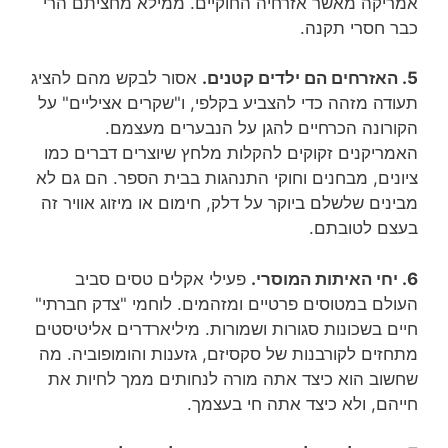
אמריקה מאשר אזרחיה החוקיים. ממילא מחציתם הרי
כבר חסרי תקנה.
5. האזרחים הם ילדים קטנים.
אסור לבקש מהם להציג
תעודה מזהה כדי להצביע בקלפי, ו"שקרים אציליים" על
הקורונה הכרחיים להגן על הנבערים מעצמם.
האמריקנים זקוקים להקלות מלחץ שיוצרים דברים כמו
ציונים, מבחנים וחוקי התנהגות בבית הספר. הם גם לא
מבינים שלשלם ביוקר על דלק, חימום או מיזוג אוויר זה
בעצם לטובתם.
6. יחי האיתות המוסרי.
פעילי אקלים טסים סביב
העולם במטוסים פרטיים ומזהמים. לוחמי "צדק חברתי"
חיים בשכונות סגורות ושמורות. מיליארדרים אליטיסטים
מתחזים לקורבנות של סקסיזם, גזענות והומופוביה. מה
שחשוב הוא כיצד אתה מורה לנחותים ממך לחיות את
חייהם, ולא כיצד אתה חי בעצמך.