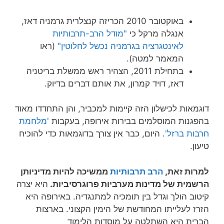
באוקטובר 2010 הכריזה קנצלרית גרמניה דאז,
אנגלה מרקל כי
"מודל הרב-תרבותיות
לאינטגרציה בגרמניה נכשל לחלוטין"
(ראו
המאמר למטה).
בתחילת 2011, הצהיר ראש ממשלת בריטניה
דאז, דויד קמרון, את אותם דברים בדיוק.
דוגמאות לכישלון הזה קיימות למכביר, והן התחדדו מאוד
בהפגנות המוסלמים בבירות אירופה, בעקבות
'מלחמת
חרבות ברזל'
. היום, כבר אין צורך בדוגמאות כדי להוכיח
טיעון.
למרות זאת,
הרב תרבותיות
ממשיכה להיות מדיניותן
הרשמית של מדינות מערביות פרוגרסיביות.
היא יצרה
קיטוב הולך וגדל בין תומכיה למתנגדיה. באירופה היא
הזרז לעלייתו המחודשת של הימין הקצוני. בארצות
הברית היא השתלטה על מוסדות הלימוד