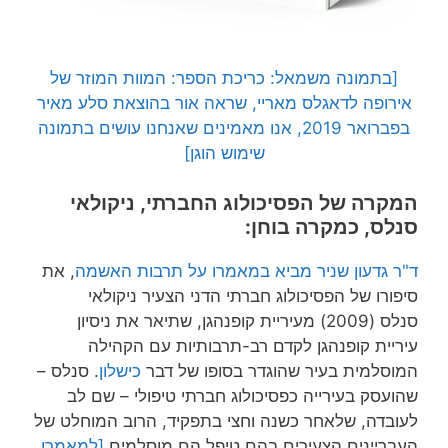
[בתמונה משמאל: כריכת הספר: המוות המוזר של
אירופה לדאגלס מאריי, שראה אור בהוצאת סלע מאיר
בפברואר 2019, אנו מאמינים שאנחנו עושים בתמונה
שימוש הוגן]
המקרה של הפסיכולוג החברתי, ניקולאי
סנלס, כמקרה בוחן:
ד"ר גדעון שניר מביא במאמרו על תרבות האשמה
, את
סיפורו של הפסיכולוג חברתי הדני הצעיר ניקולאי
סנלס (2009) מעיריית קופנהגן, שתיאר את ניסיון
עיריית קופנהגן לקדם רב-תרבותיות עם הקהילה
המוסלמית בעיר שהוגדר בסופו של דבר
כישלון
. סנלס –
שהועסק בעירייה כפסיכולוג חברתי טיפולי – שם לב
לעובדה, שלאחר כשנה וחצי בתפקיד, הרוב המוחלט של
העבריינים הצעירים בהם טיפל הם מוסלמים
[למאמרו