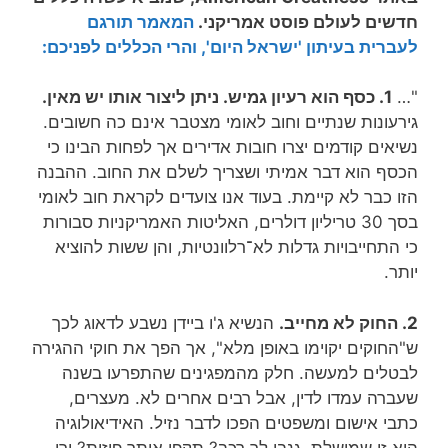
חדשים לעולם פוסט אמריקני.
המאמר תורגם
לעברית בעיתון 'ישראל היום', והרי הכללים לפניכם:
"…
1. כסף הוא רעיון גמיש. ניתן ליצור אותו יש מאין.
גירעונות שנתיים וחוב לאומי מצטבר אינם כה חשובים.
נשיאים קודמים יצרו חובות אדירים אך לפחות הבינו כי
הכסף הוא דבר אמיתי ושצריך לשלם את החוב. ההבנה
הזו כבר לא קיימת. בעוד אנו צועדים לקראת חוב לאומי
בסך 30 טריליון דולרים, האליטות האמריקניות סבורות
כי התחייבויות גדלות לא־רלוונטיות, והן ששות להוציא
יותר.
2. החוק לא מחייב.
הנשיא ג'ו ביידן נשבע לדאוג לכך
ש"החוקים יקוימו באופן מלא", אך הפך את חוקי ההגירה
לבטלים למעשה. חלק מהמפגינים שהתפרעו בשנה
שעברה עמדו לדין, אבל רבים אחרים לא. מעצרים,
כתבי אישום ומשפטים הפכו לדבר נזיל. האידיאולוגיה
היא זו שמושלת. גנבו לך רכב? תקפו אותך פיזית? ירו