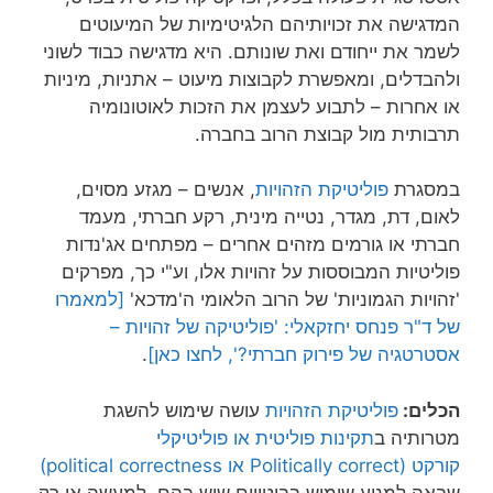
המדגישה את זכויותיהם הלגיטימיות של המיעוטים
לשמר את ייחודם ואת שונותם. היא מדגישה כבוד לשוני
ולהבדלים, ומאפשרת לקבוצות מיעוט – אתניות, מיניות
או אחרות – לתבוע לעצמן את הזכות לאוטונומיה
תרבותית מול קבוצת הרוב בחברה.
במסגרת
פוליטיקת הזהויות
, אנשים – מגזע מסוים,
לאום, דת, מגדר, נטייה מינית, רקע חברתי, מעמד
חברתי או גורמים מזהים אחרים – מפתחים אג'נדות
פוליטיות המבוססות על זהויות אלו, וע"י כך, מפרקים
'זהויות הגמוניות' של הרוב הלאומי ה'מדכא'
[למאמרו
של ד"ר פנחס יחזקאלי: 'פוליטיקה של זהויות –
אסטרטגיה של פירוק חברתי?', לחצו כאן]
.
הכלים:
פוליטיקת הזהויות
עושה שימוש להשגת
מטרותיה ב
תקינות פוליטית או פוליטיקלי
קורקט (Politically correct או political correctness)
שבאה למנוע שימוש בביטויים שיש בהם, למעשה או רק