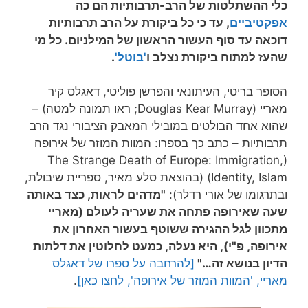
כלי ההשתלטות של הרב-תרבותיות הם כה
אפקטיביים
, עד כי כל ביקורת על הרב תרבותיות
דוכאה עד סוף העשור הראשון של המילניום. כל מי
שהעז למתוח ביקורת נצלב ו
'בוטל'
.
הסופר בריטי, העיתונאי והפרשן פוליטי, דאגלס קיר
מאריי (Douglas Kear Murray; ראו תמונה למטה) –
שהוא אחד הבולטים במובילי המאבק הציבורי נגד הרב
תרבותיות – כתב כך בספרו: המוות המוזר של אירופה
(The Strange Death of Europe: Immigration,
Identity, Islam) (בהוצאת סלע מאיר, ספריית שיבולת,
ובתרגומו של אורי רדלר):
"מדהים לראות, כצד באותה
שעה שאירופה פתחה את שעריה לעולם (מאריי
מתכוון לגל ההגירה ששוטף בעשור האחרון את
אירופה, פ"י), היא נעלה, כמעט לחלוטין את דלתות
הדיון בנושא זה…"
[להרחבה על ספרו של דאגלס
מאריי, 'המוות המוזר של אירופה', לחצו כאן]
.