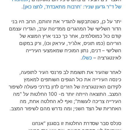
של ד"ר גדעון שניר: 'תרבות מתאבדת', לחצו כאן]
.
יתר על כן, כשנתבקשו להגדיר את זהותם, הרוב היו בני
הדור השלישי של המהגרים ממדינות ערב, הגדירו עצמם
קודם כול כמוסלמים, אחר כך כבני ארץ המוצא של
הוריהם (כמו תוניס, אלג'יר, עיראק וכו), ורק במקום
השלישי – דנים, נתון המוכיח שמאמצעי העירייה
לאינטגרציה –
כשלו
.
לאחר שהעיר את תשומת לב פרנסי העיר לתופעה,
כינסה העירייה את כול הגופים השותפים למאמץ
לקידום האינטגרציה של הזרים לדון בדרכי פעולה לשיפור
המצב. התוצאה הייתה יותר מ- 100 החלטות על "מה
העירייה צריכה לעשות"; ואף לא החלטה אחת, מה
האחריות של הצד השני; ומה נדרש מהם לשיפור המצב.
סנלס סבר שסדרת החלטות זו בסגנון "אנחנו