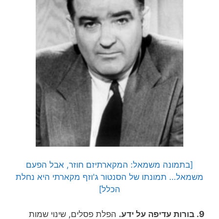
[בתמונה משמאל: המקארתיזם חוזר, אבל הפעם
משמאל… תמונתו של הסנטור ג'וזף מקארתי היא נחלת
הכלל]
9. בורות עדיפה על ידע.
הפלת פסלים, שינוי שמות