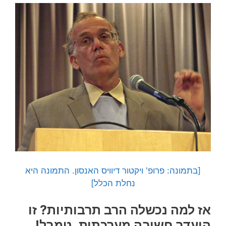
[בתמונה: פרופ' ויקטור דיוויס האנסון. התמונה היא
נחלת הכלל]
אז למה נכשלה הרב תרבותיות? זו
היעדר חשיבה מערכתית, טמבל!