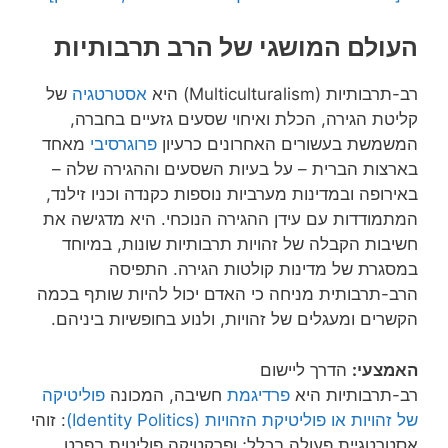
העולם המושגי של הרב תרבותיות
רב-תרבותיות (Multiculturalism) היא
אסטרטגיה
של
קליטת הגירה, הכלת ואיחוי שסעים גזעיים בחברה,
המשמשת בעשורים האחרונים כרעיון
פרוגרסיבי
מאחד
בארצות הברית – על בעיות השסעים וההגירה שלה –
באירופה ובמדינות מערביות נוספות כקנדה וכניו זילנד,
המתמודדות עם עידן ההגירה הנוכחי. היא מדגישה את
חשיבות הקבלה של זהויות תרבותיות שונות, במיוחד
במסגרת של מדינות קולטות הגירה. התפיסה
הרב-תרבותית מניחה כי האדם יכול להיות שותף בכמה
הקשרים ומעגלים של זהויות, ולנוע בחופשיות ביניהם.
האמצעי:
הדרך ליישום
רב-תרבותיות היא
פרדיגמת
חשיבה, המכונה
פוליטיקה
של זהויות או פוליטיקת הזהויות (Identity Politics)
: זוהי
אסטרטגיית פעולה בכלל; ופרקטיקה פוליטית בפרט,