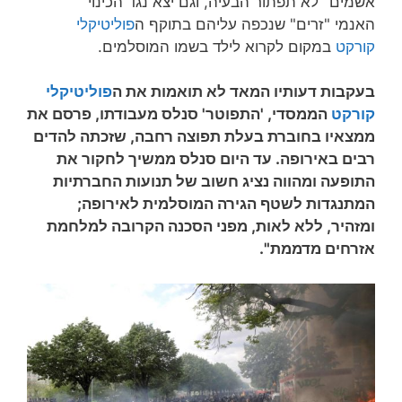
אשמים" לא תפתור הבעיה, וגם יצא נגד הכינוי
האנמי "זרים" שנכפה עליהם בתוקף ה
פוליטיקלי
קורקט
במקום לקרוא לילד בשמו המוסלמים.
בעקבות דעותיו המאד לא תואמות את ה
פוליטיקלי
קורקט
הממסדי, 'התפוטר' סנלס מעבודתו, פרסם את
ממצאיו בחוברת בעלת תפוצה רחבה, שזכתה להדים
רבים באירופה. עד היום סנלס ממשיך לחקור את
התופעה ומהווה נציג חשוב של תנועות החברתיות
המתנגדות לשטף הגירה המוסלמית לאירופה;
ומזהיר, ללא לאות, מפני הסכנה הקרובה למלחמת
אזרחים מדממת".