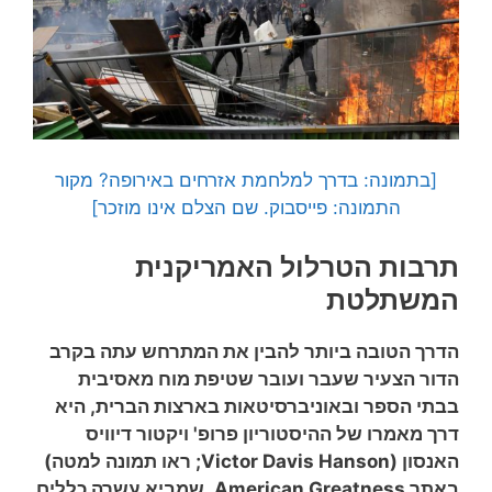
[בתמונה: בדרך למלחמת אזרחים באירופה? מקור
התמונה: פייסבוק. שם הצלם אינו מוזכר]
תרבות הטרלול האמריקנית
המשתלטת
הדרך הטובה ביותר להבין את המתרחש עתה בקרב
הדור הצעיר שעבר ועובר שטיפת מוח מאסיבית
בבתי הספר ובאוניברסיטאות בארצות הברית, היא
דרך מאמרו של ההיסטוריון פרופ' ויקטור דיוויס
האנסון (Victor Davis Hanson; ראו תמונה למטה)
באתר American Greatness, שמביא עשרה כללים