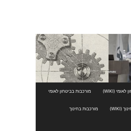
אומי (WIKI)
מורכבות בביטחון לאומי
 (WIKI)
מורכבות בחינוך