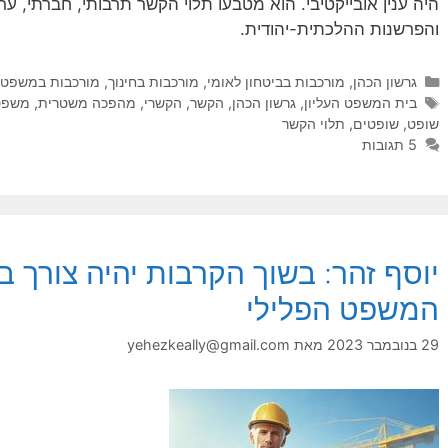
היה ענין אובייקטיבי. הוא מטבעו תלוי הקשר תרבותי, חברתי, ע
והפרשנות ההלכתית-יהודית.
קטגוריות
גרשון הכהן
,
מורכבות בביטחון לאומי
,
מורכבות בחינוך
,
מורכבות במשפט, 
תגיות
בית המשפט העליון
,
גרשון הכהן
,
הקשר
,
הקשרי
,
מהפכה משטרית
,
משפט
שופט
,
שופטים
,
תלוי הקשר
5 תגובות
יוסף זהר: בשוך הקרבות יהיה צורך 
המשפט הפלילי
29 בנובמבר 2023
מאת
yehezkeally@gmail.com