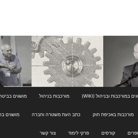
ם במורכבות ובניהול (WIKI)
מורכבות בניהול
מושגים בביטחון ל
מורכבות באכיפת חוק
כתב העת משטרה וחברה
מושגים בחינוך
פרים
קורסים
פרקי לימוד
צור קשר