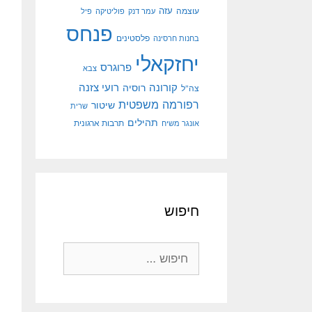
עוצמה
עזה
עמר דנק
פוליטיקה
פיל
פנחס
פלסטינים
בחנות חרסינה
יחזקאלי
פרוגרס
צבא
קורונה
רועי צזנה
רוסיה
צה"ל
רפורמה משפטית
שיטור
שרית
תהילים
אונגר משיח
תרבות ארגונית
חיפוש
חיפוש: