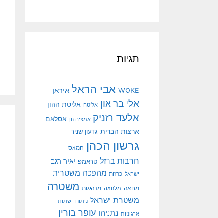
תגיות
אבי הראל
איראן
WOKE
אלי בר און
אליטת ההון
אליטה
אלעד רזניק
אסלאם
אמציה חן
ארצות הברית
גדעון שניר
גרשון הכהן
חמאס
חרבות ברזל
יאיר רגב
טראמפ
מהפכה משטרית
ישראל
כרזות
משטרה
מנהיגות
מחאה
מלחמה
משטרת ישראל
ניתוח רשתות
עופר בורין
נתניהו
ארגוניות