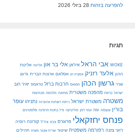
להפרעה בזהות
28 ביולי 2026
תגיות
אבי הראל
אלי בר און
איראן
WOKE
אליטת
אליטה
אלעד רזניק
ההון
אסלאם
ארצות הברית
גדעון
אמציה חן
גרשון הכהן
חרבות ברזל
יאיר רגב
שניר
טראמפ
חמאס
מהפכה משטרית
מנהיגות
ישראל
כרזות
מחאה
מלחמה
משטרה
עופר
משטרת ישראל
נתניהו
ניתוח רשתות ארגוניות
בורין
עוצמה
עזה
פלסטינים
עמר דנק
פוליטיקה
פיל בחנות חרסינה
פנחס יחזקאלי
קורונה
פרוגרס
רוסיה
צה"ל
צבא
רפורמה משפטית
רועי צזנה
שיטור
תהילים
שרית אונגר משיח