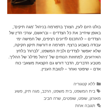
בולט היום לעין, הצורך ברפורמה בניהול 'מגה תיקים',
באופן שיחייב את כל הצדדים – ובראשם, עורכי הדין של
הצדדים – להתכנס לדיונים רציפים, של חמישה ימי
עבודה בשבוע ברצף. רפורמה זו דורשת תיקון חקיקה,
שלא יאפשר לצדדים ולבית המשפט, 'לברוח' בלחץ
האירועים, למחוזות הנוחים של 'ניהול מדלג' של ההליך.
מטבע הדברים, הדבר דורש גם הקצאת משאבי כוח
אדם – שיפוטי ואחר – לטובת העניין.
קטגוריות
ללא קטגוריה
תגיות
בית המשפט
,
בית משפט
,
הרכב
,
מגה תיק
,
פשע
מאורגן
,
שופט
,
שופטים
,
שרה חביב
תגובה אחת