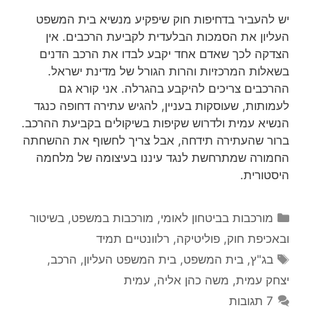
יש להעביר בדחיפות חוק שיפקיע מנשיא בית המשפט
העליון את הסמכות הבלעדית לקביעת הרכבים. אין
הצדקה לכך שאדם אחד יקבע לבדו את הרכב הדנים
בשאלות המרכזיות והרות הגורל של מדינת ישראל.
ההרכבים צריכים להיקבע בהגרלה. אני קורא גם
לעמותות, שעוסקות בעניין, להגיש עתירה דחופה כנגד
הנשיא עמית ולדרוש שקיפות בשיקולים בקביעת ההרכב.
ברור שהעתירה תידחה, אבל צריך לחשוף את ההשחתה
החמורה שמתרחשת לנגד עיננו בעיצומה של מלחמה
היסטורית.
קטגוריות
מורכבות בביטחון לאומי
,
מורכבות במשפט, בשיטור
ובאכיפת חוק
,
פוליטיקה
,
רלוונטיים תמיד
תגיות
בג"ץ
,
בית המשפט
,
בית המשפט העליון
,
הרכב
,
יצחק עמית
,
משה כהן אליה
,
עמית
7 תגובות