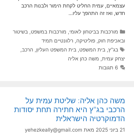
עצמאיים, עמית החליט לקחת הימור ולבנות הרכב
חדש, ואז זה התהפך עליו…
קטגוריות
מורכבות בביטחון לאומי
,
מורכבות במשפט, בשיטור
ובאכיפת חוק
,
פוליטיקה
,
רלוונטיים תמיד
תגיות
בג"ץ
,
בית המשפט
,
בית המשפט העליון
,
הרכב
,
יצחק עמית
,
משה כהן אליה
6 תגובות
משה כהן אליה: שליטת עמית על
הרכבי בג"ץ היא חתירה תחת יסודות
הדמוקרטיה הישראלית
21 ביוני 2025
מאת
yehezkeally@gmail.com