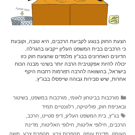
הצעת החוק בנוגע לקביעת הרכבים, היא טובה, וקובעת
כי הרכבים בבית המשפט העליון ייקבעו בהגרלה.
הדיונים האחרונים בבג"ץ מלמדים שהצעת חוק כזו
יכולה להיות אפקטיבית הרבה יותר בשינוי מבנה הכוח
בישראל, בהשוואה להרבה רפורמות רחבות היקף
אחרות, שיש סבירות גבוהה שייפסלו בבג"ץ.
קטגוריות
מורכבות בביטחון לאומי
,
מורכבות במשפט, בשיטור
ובאכיפת חוק
,
פוליטיקה
,
רלוונטיים תמיד
תגיות
בג"ץ
,
בית המשפט העליון
,
דיפ סטייט
,
הרכב
,
הרכבים
,
חילופי אליטות
,
חילופי האליטות
,
מדינת
העומק
,
מדינת עומק
,
מהפכות צבע
,
מהפכת צבע
,
משה