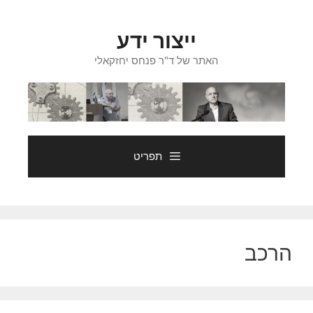
דלג
תוכן
ייצור ידע
האתר של ד"ר פנחס יחזקאלי
תפריט
הרכב