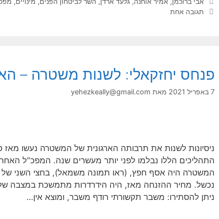
תגיות
אבי ברוכמן
,
אמיר אוחנה
,
גלעד ארדן
,
השר לביטחון הפנים
,
מינויים
,
מפכ"
תגובה אחת
פנחס יחזקאלי: לשנות משטרה – האת
7 באפריל 2021
מאת
yehezkeally@gmail.com
התהליכים הללו נבלמו לפני יותר מעשרים שנה. המפכ"ל האחרון
נכשל. מחיר ההזנחה מאז, היה הידרדרות מתמשכת במצבה של
ניתן להסתירו: משבר תקשורתי רודף משבר, ומוצא אין…