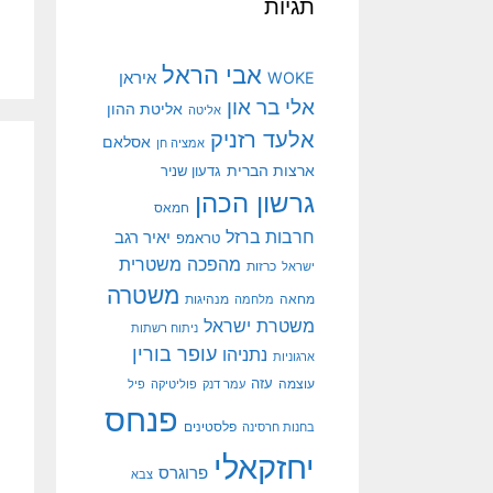
תגיות
אבי הראל
איראן
WOKE
אלי בר און
אליטת ההון
אליטה
אלעד רזניק
אסלאם
אמציה חן
ארצות הברית
גדעון שניר
גרשון הכהן
חמאס
חרבות ברזל
יאיר רגב
טראמפ
מהפכה משטרית
ישראל
כרזות
משטרה
מנהיגות
מחאה
מלחמה
משטרת ישראל
ניתוח רשתות
עופר בורין
נתניהו
ארגוניות
עוצמה
עזה
עמר דנק
פוליטיקה
פיל
פנחס
פלסטינים
בחנות חרסינה
יחזקאלי
פרוגרס
צבא