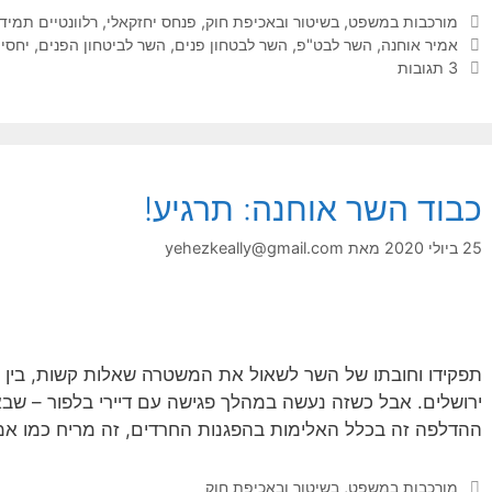
קטגוריות
מורכבות במשפט, בשיטור ובאכיפת חוק
,
פנחס יחזקאלי
,
רלוונטיים תמיד
תגיות
אמיר אוחנה
,
השר לבט"פ
,
השר לבטחון פנים
,
השר לביטחון הפנים
,
יחסי 
3 תגובות
כבוד השר אוחנה: תרגיע!
25 ביולי 2020
מאת
yehezkeally@gmail.com
תפקידו וחובתו של השר לשאול את המשטרה שאלות קשות, בין הי
ירושלים. אבל כשזה נעשה במהלך פגישה עם דיירי בלפור – שב
ההדלפה זה בכלל האלימות בהפגנות החרדים, זה מריח כמו אמ
קטגוריות
מורכבות במשפט, בשיטור ובאכיפת חוק