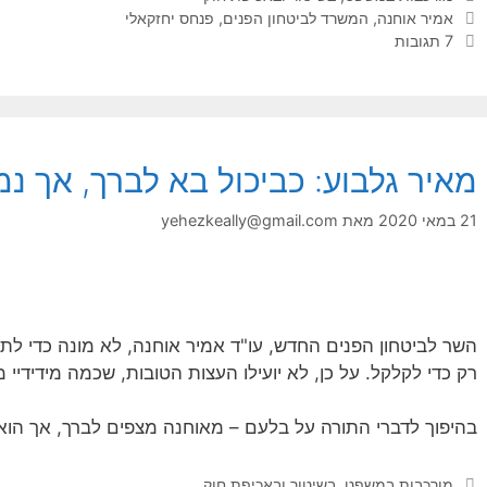
תגיות
אמיר אוחנה
,
המשרד לביטחון הפנים
,
פנחס יחזקאלי
7 תגובות
מאיר גלבוע: כביכול בא לברך, אך נ
21 במאי 2020
מאת
yehezkeally@gmail.com
השר לביטחון הפנים החדש, עו"ד אמיר אוחנה, לא מונה כדי לת
רק כדי לקלקל. על כן, לא יועילו העצות הטובות, שכמה מידידיי מ
בהיפוך לדברי התורה על בלעם – מאוחנה מצפים לברך, אך הוא
קטגוריות
מורכבות במשפט, בשיטור ובאכיפת חוק