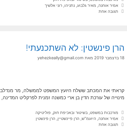
תגיות
אמיר אוחנה
,
מאיר גלבוע
,
נתניהו
,
רוני אלשיך
תגובה אחת
הרן פינשטין: לא השתכנעתי!
18 בדצמבר 2019
מאת
yehezkeally@gmail.com
קראתי את המכתב ששלח היועץ המשפט לממשלה, מר מנדלבליט
מינוייה של עורכת הדין בן ארי כמשנה זמנית לפרקליט המדינה,
קטגוריות
מורכבות במשפט, בשיטור ובאכיפת חוק
,
פוליטיקה
תגיות
אמיר אוחנה
,
היועמ"ש
,
הרן פיינשטיין
,
הרן פינשטין
תגובה אחת