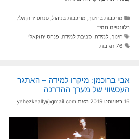
קטגוריות
מורכבות בחינוך
,
מורכבות בניהול
,
פנחס יחזקאלי
,
רלוונטיים תמיד
תגיות
חינוך
,
למידה
,
סביבת למידה
,
פנחס יחזקאלי
76 תגובות
אבי ברוכמן: מיקרו למידה – האתגר
העכשווי של מערך ההדרכה
16 באוגוסט 2019
מאת
yehezkeally@gmail.com