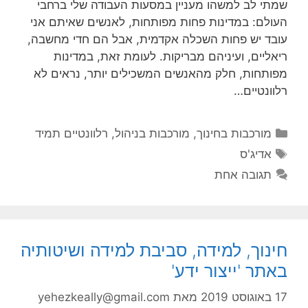
שמתי לב למשהו מעניין במסעות העבודה שלי ברחבי
העולם: במדינות פחות מפותחות, לאנשים שאיתם אני
עובד יש פחות השכלה אקדמית, אבל הם חדי מחשבה,
ריאליים, ועיניהם מבריקות. לעומת זאת, במדינות
מפותחות, חלק מהאנשים המשכילים יותר, נראים לא
רלוונטיים…
קטגוריות
מורכבות בחינוך
,
מורכבות בניהול
,
רלוונטיים תמיד
תגיות
אדיג'ס
תגובה אחת
חינוך, למידה, סביבת למידה ושיטותיה
באתר 'ייצור ידע'
17 באוגוסט 2019
מאת
yehezkeally@gmail.com