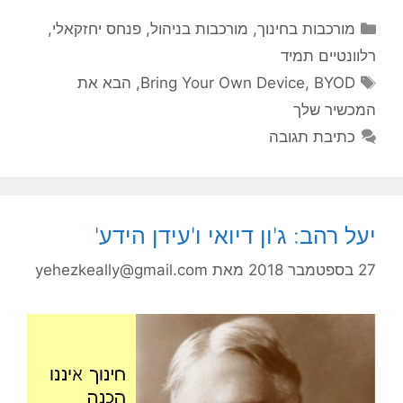
קטגוריות
מורכבות בחינוך
,
מורכבות בניהול
,
פנחס יחזקאלי
,
רלוונטיים תמיד
תגיות
BYOD
,
Bring Your Own Device
,
הבא את
המכשיר שלך
כתיבת תגובה
יעל רהב: ג'ון דיואי ו'עידן הידע'
27 בספטמבר 2018
מאת
yehezkeally@gmail.com