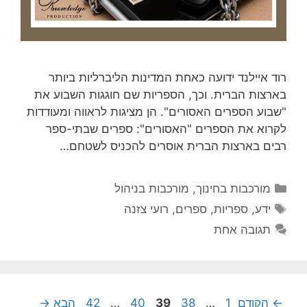
רוד איילנד ידועה כאחת המדינות הליברליות ביותר
בארצות הברית. וכך, הספריות שם חוגגות השבוע את
"שבוע הספרים האסורים". הן מציגות לראווה ומעודדות
לקרוא את הספרים "האסורים": ספרים שבתי-ספר
רבים בארצות הברית אוסרים להכניס לשטחם…
קטגוריות
מורכבות בחינוך
,
מורכבות בניהול
תגיות
ידע
,
ספריות
,
ספרים
,
רועי צזנה
תגובה אחת
עמוד
עמוד
עמוד
עמוד
עמוד
←
הקודם
1
…
38
39
40
…
42
הבא
→