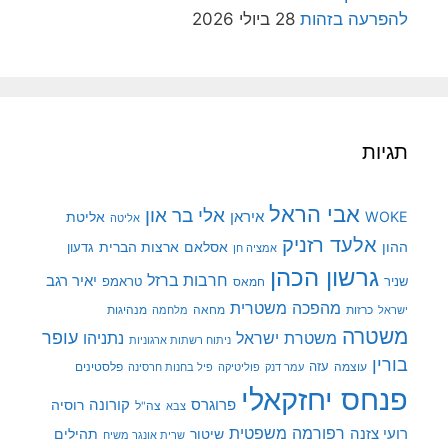
להפרעה בזהות
28 ביולי 2026
תגיות
אבי הראל
אלי בר און
איראן
WOKE
אליטת
אליטה
אלעד רזניק
ההון
אסלאם
ארצות הברית
גדעון
אמציה חן
גרשון הכהן
חרבות ברזל
יאיר רגב
שניר
טראמפ
חמאס
מהפכה משטרית
מנהיגות
ישראל
כרזות
מחאה
מלחמה
משטרה
עופר
משטרת ישראל
נתניהו
ניתוח רשתות ארגוניות
בורין
עוצמה
עזה
פלסטינים
עמר דנק
פוליטיקה
פיל בחנות חרסינה
פנחס יחזקאלי
קורונה
פרוגרס
רוסיה
צה"ל
צבא
רפורמה משפטית
רועי צזנה
שיטור
תהילים
שרית אונגר משיח