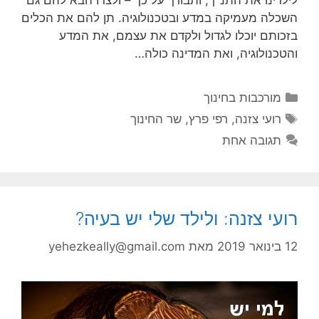
לילדינו את התנ"ך, ותבורך על כך – ולצדו הבא להם גם
השכלה מעמיקה במדע ובטכנולוגיה. תן להם את הכלים
בזכותם יוכלו לגדול ולקדם את עצמם, את המדע
והטכנולוגיה, ואת המדינה כולה…
קטגוריות
מורכבות בחינוך
תגיות
רועי צזנה
,
רפי פרץ
,
שר החינוך
תגובה אחת
רועי צזנה: ולילד שלי יש בעיה?
12 בינואר 2019
מאת
yehezkeally@gmail.com