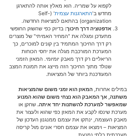
לקפוא על שמריה. הוא מאלץ אותה להתארגן
מחדש ב'
התארגנות עצמית
' (Self-
organization) בהתאם למציאות החדשה.
אדפטציה דרך חיכוך:
בדיוק כפי שהשוק החופשי
מתעדכן ומגלה את "המחיר האמיתי" של מוצרים
רק דרך החיכוך המתמיד בין קונים למוכרים, כך
המערכת המורכבת מגלה את יחסי הכוחות
הריאליים רק דרך מאבק יומיומי. המאזן הזמני
שנולד מתוך החיכוך הזה מייצג את תמונת המצב
המעודכנת ביותר של המציאות.
במילים אחרות,
המאזן הוא זמני משום שהמציאות
משתנה, אך המאבק הוא נצחי משום שהוא המנוע
שמאפשר למערכת להשתנות יחד איתה.
שחקן או
מערכת שינסו לקבע את המאזן כפי שהוא ולעצור את
מאבק העוצמה, ינתקו את עצמם ממנגנון העדכון של
המציאות – וימצאו את עצמם חסרי אונים מול קריסה
מערכתית בלתי נמנעת.