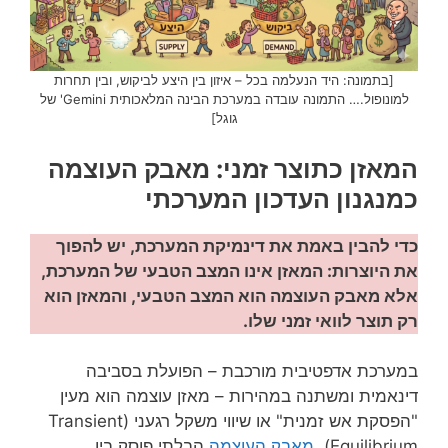
[בתמונה: היד הנעלמה בכל – איזון בין היצע לביקוש, ובין תחרות
למונופול.… התמונה עובדה במערכת הבינה המלאכותית Gemini' של
גוגל]
המאזן כתוצר זמני: מאבק העוצמה
כמנגנון העדכון המערכתי
כדי להבין באמת את דינמיקת המערכת, יש להפוך
את היוצרות: המאזן אינו המצב הטבעי של המערכת,
אלא מאבק העוצמה הוא המצב הטבעי, והמאזן הוא
רק תוצר לוואי זמני שלו.
במערכת אדפטיבית מורכבת – הפועלת בסביבה
דינאמית ומשתנה במהירות – מאזן עוצמה הוא מעין
"הפסקת אש זמנית" או שיווי משקל רגעני (Transient
Equilibrium).
מאבק העוצמה
הבלתי פוסק בין