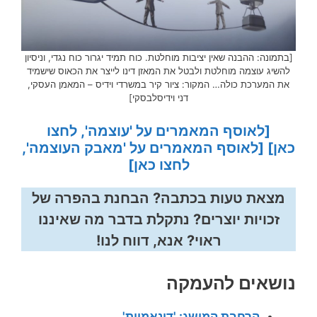
[בתמונה: ההבנה שאין יציבות מוחלטת. כוח תמיד יגרור כוח נגדי, וניסיון
להשיג עוצמה מוחלטת ולבטל את המאזן דינו לייצר את הכאוס שישמיד
את המערכת כולה… המקור: ציור קיר במשרדי וידיס – המאמן העסקי,
דני וידיסלבסקי]
[לאוסף המאמרים על 'עוצמה', לחצו
כאן]
[לאוסף המאמרים על 'מאבק העוצמה',
לחצו כאן]
מצאת טעות בכתבה? הבחנת בהפרה של
זכויות יוצרים? נתקלת בדבר מה שאיננו
ראוי? אנא, דווח לנו!
נושאים להעמקה
הרחבת המושג: 'דינאמיות'.