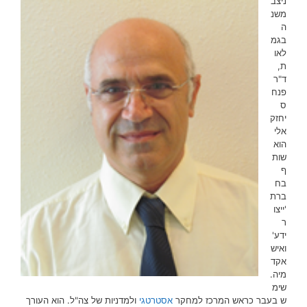
ניצב
משנ
ה
בגמ
לאו
ת,
ד"ר
פנח
ס
יחזק
אלי
הוא
שות
ף
בח
ברת
'ייצו
ר
ידע'
ואיש
אקד
מיה.
שימ
ש בעבר כראש המרכז למחקר
אסטרטגי
ולמדניות של צה"ל. הוא העורך