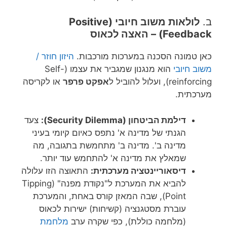
ב.
לולאות משוב חיובי (Positive
Feedback) – האצה לכאוס
כאן טמונה הסכנה במערכות מורכבות.
היזון חוזר /
משוב חיובי
הוא מנגנון שמגביר את עצמו (Self-
reinforcing), ועלול להוביל ל
אפקט פרפר
או לקריסה
מערכתית.
דילמת הביטחון (Security Dilemma):
צעד
הגנתי של מדינה א' נתפס כאיום קיומי בעיני
מדינה ב'. מדינה ב' מתחמשת בתגובה, מה
שמאלץ את מדינה א' להתחמש עוד יותר.
דיסאוריינטציה מערכתית:
התאוצה הזו עלולה
להביא את המערכת ל"נקודת מפנה" (Tipping
Point), שבה המאזן קורס באחת, והמערכת
עוברת מסטגנציה (קשיחות) ישירות לכאוס
(מלחמה כוללת), כפי שקרה ערב
מלחמת