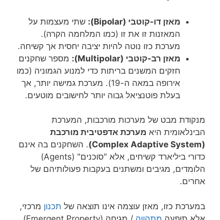
מאזן דו-קוטבי (Bipolar):
שתי מעצמות על
המאזנות זו את זו (כמו המלחמה הקרה).
מערכת כזו נוטה להיות יציבה יחסית אך קשיחה.
מאזן רב-קוטבי (Multipolar):
מספר שחקנים
חזקים המשנים בריתות כדי למנוע הגמוניה (כמו
אירופה במאה ה-19). מערכת גמישה יותר, אך
בעלת פוטנציאל גבוה יותר לחישובים מוטעים.
מנקודת מבט של מערכות מורכבות, המערכת
הבינלאומית היא
מערכת אדפטיבית מורכבת
(Complex Adaptive System)
. השחקנים בה אינם
כדורי ביליארד קשיחים, אלא "סוכנים" (Agents)
הלומדים, מגיבים ומשתנים בעקבות פעולותיהם של
אחרים.
במערכת כזו, מאזן עוצמה אינו תוצאה של
תכנון
מרכזי,
אלא תופעה
מתהווה
/ מגיחה (Emergent Property).