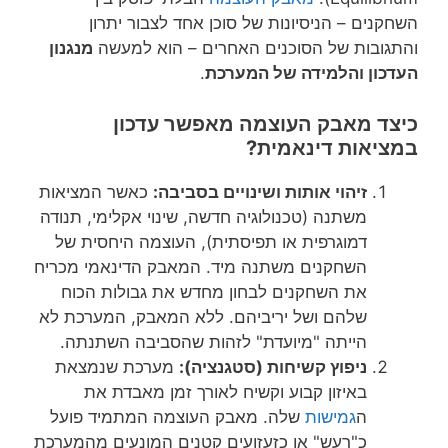
השחקנים – הניסיונות של סוכן אחד לצבור יתרון
והתגובות של הסוכנים האחרים – הוא למעשה
מנגנון
העדכון והלמידה של המערכת
.
כיצד מאבק העוצמה מאפשר עדכון
במציאות דינאמית?
זיהוי אותות ושינויים בסביבה:
כאשר המציאות
משתנה (טכנולוגיה חדשה, שינוי אקלימי, תנודה
דמוגרפית או תפיסתית), העוצמה היחסית של
השחקנים משתנה מיד. המאבק הדינאמי מכריח
את השחקנים לבחון מחדש את גבולות הכוח
שלהם ושל יריביהם. ללא המאבק, המערכת לא
הייתה "מיועדת" לזהות שהסביבה השתנתה.
ניפוץ קשיחות (סטגנציה):
מערכת שנמצאת
באיזון קבוע וקשיח לאורך זמן מאבדת את
ה
גמישות
שלה. מאבק העוצמה המתמיד פועל
כ"רעש" או כזעזועים קטנים המונעים מהמערכת