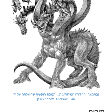
[בתמונה: ההידרה המיתולוגית… תמונה חופשית שהועלתה על ידי
Andrew Jian לאתר flickr]
סיכום