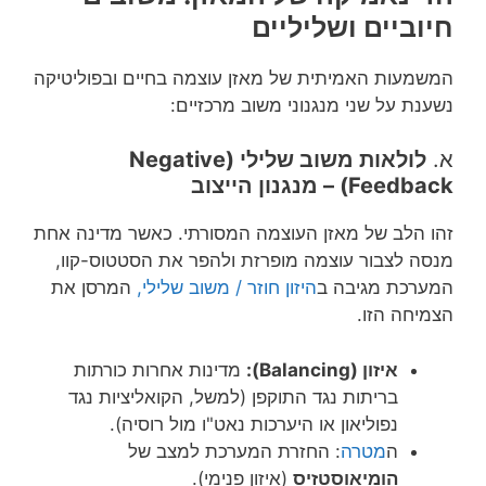
חיוביים ושליליים
המשמעות האמיתית של מאזן עוצמה בחיים ובפוליטיקה
נשענת על שני מנגנוני משוב מרכזיים:
א.
לולאות משוב שלילי (Negative
Feedback) – מנגנון הייצוב
זהו הלב של מאזן העוצמה המסורתי. כאשר מדינה אחת
מנסה לצבור עוצמה מופרזת ולהפר את הסטטוס-קוו,
המערכת מגיבה ב
היזון חוזר / משוב שלילי,
המרסן את
הצמיחה הזו.
איזון (Balancing):
מדינות אחרות כורתות
בריתות נגד התוקפן (למשל, הקואליציות נגד
נפוליאון או היערכות נאט"ו מול רוסיה).
ה
מטרה
: החזרת המערכת למצב של
הומיאוסטזיס
(איזון פנימי).