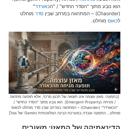
הוא נובע מתוך "הסדר החדש" / "ה
כאורדר
"
(Chaorder) – המתהווה במרחב שבין
סדר
מוחלט
ל
כאוס
מוחלט.
[בתמונה: מאזן עוצמה אינו תוצאה של תכנון מרכזי, אלא תופעה מתהווה
/ מגיחה (Emergent Property). הוא נובע מתוך "הסדר החדש" /
"הכאורדר" (Chaorder) – המתהווה במרחב שבין סדר מוחלט לכאוס
מוחלט… התמונה עובדה במערכת הבינה המלאכותית Gemini' של גוגל]
הדינאמיקה של המאזן: משובים