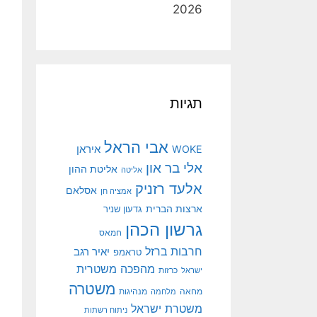
2026
תגיות
אבי הראל
איראן
WOKE
אלי בר און
אליטת ההון
אליטה
אלעד רזניק
אסלאם
אמציה חן
ארצות הברית
גדעון שניר
גרשון הכהן
חמאס
חרבות ברזל
יאיר רגב
טראמפ
מהפכה משטרית
ישראל
כרזות
משטרה
מנהיגות
מחאה
מלחמה
משטרת ישראל
ניתוח רשתות