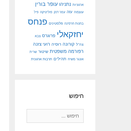
עופר בורין
נתניהו
ארגוניות
עוצמה
עזה
עמר דנק
פוליטיקה
פיל
פנחס
פלסטינים
בחנות חרסינה
יחזקאלי
פרוגרס
צבא
קורונה
רועי צזנה
רוסיה
צה"ל
רפורמה משפטית
שיטור
שרית
תהילים
אונגר משיח
תרבות ארגונית
חיפוש
חיפוש: