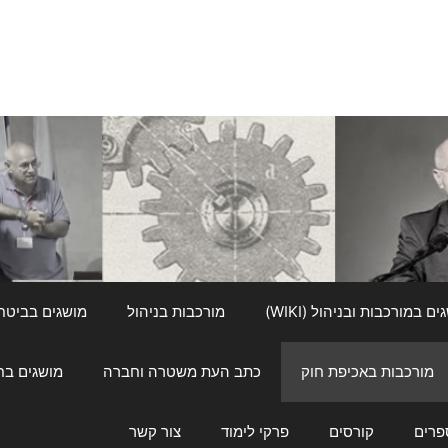
ם במורכבות ובניהול (WIKI)
מורכבות בניהול
מושגים בביטחון ל
מורכבות באכיפת חוק
כתב העת משטרה וחברה
מושגים בחינוך
פרים
קורסים
פרקי לימוד
צור קשר