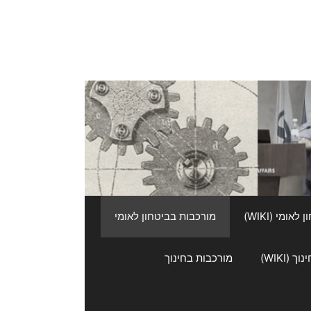
אומי (WIKI)
מורכבות בביטחון לאומי
 (WIKI)
מורכבות בחינוך