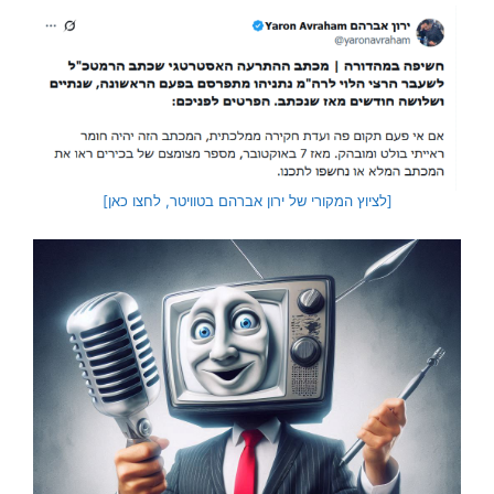
[לציוץ המקורי של ירון אברהם בטוויטר, לחצו כאן]