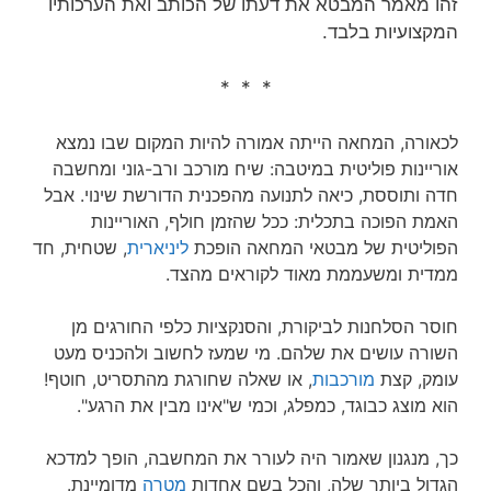
זהו מאמר המבטא את דעתו של הכותב ואת הערכותיו
המקצועיות בלבד.
* * *
לכאורה, המחאה הייתה אמורה להיות המקום שבו נמצא
אוריינות פוליטית במיטבה: שיח מורכב ורב-גוני ומחשבה
חדה ותוססת, כיאה לתנועה מהפכנית הדורשת שינוי. אבל
האמת הפוכה בתכלית: ככל שהזמן חולף, האוריינות
הפוליטית של מבטאי המחאה הופכת
ליניארית
, שטחית, חד
ממדית ומשעממת מאוד לקוראים מהצד.
חוסר הסלחנות לביקורת, והסנקציות כלפי החורגים מן
השורה עושים את שלהם. מי שמעז לחשוב ולהכניס מעט
עומק, קצת
מורכבות
, או שאלה שחורגת מהתסריט, חוטף!
הוא מוצג כבוגד, כמפלג, וכמי ש"אינו מבין את הרגע".
כך, מנגנון שאמור היה לעורר את המחשבה, הופך למדכא
הגדול ביותר שלה, והכל בשם אחדות
מטרה
מדומיינת.