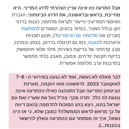
אבל התרעה כזו אינה עניין הצהרתי לדרג המדיני. היא
מחייבת, בראש ובראשונה, את הדרג הביטחוני:
הגברת
האיסוף המודיעיני הייעודי לקראת מלחמה; כוננות בדרגי
הקו ובחיל האוויר, בוודאי בחגים, המועדים ל
הפתעות
(זוכרים את
מלחמת יום הכיפורים
?); תכנון תוכניות
והיערכות ל
מגננה
, כמו גם תרגולה בדרום, בצפון ובמרכז;
סבב קדחתני של בדיקות כשירות; מילוי מלאי תחמושת;
בדיקת תקינות ימ"חים, וכמובן, מאבק בלתי מתפשר
בסרבנות ערב מלחמה אפשרית.
דבר מאלה לא נעשה, ועוד לא נגענו באירועי ה- 7-6
לאוקטובר 2023. לראשונה מאז הוקמה, מערכת
הביטחון התריעה אבל התנהגה כאילו ההתרעה אינה
נוגעת לה כלל. יתרה מכך: צה"ל נעל את שעריו ואת עם
ישראל בחגו, ויצא בחג הסוכות להדממה (האם דיווח
על כך מראש לראש הממשלה? כמובן שלא. כי אז היה
נשאל, איך זה מסתתר עם ההתרעה ונאלץ להישאר
בכוננות…).