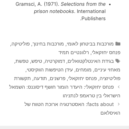
Gramsci, A. (1971).
Selections from the
prison notebooks
. International
Publishers.
קטגוריות
מורכבות בביטחון לאומי
,
מורכבות בחינוך
,
פוליטיקה
,
פנחס יחזקאלי
,
רלוונטיים תמיד
תגיות
בגידת האינטלקטואלים
,
דמוקרטיה
,
טיפש
,
טפשת
,
מאחזי עיניים
,
מומחים
,
עידן הטיפשות הווקיסטי
,
פוליטיזציה
,
פנחס יחזקאלי
,
פרשנים
,
תודעה
,
תקשורת
פנחס יחזקאלי: היעדר הומור חושף דיסוננס: השמאל
הישראלי בין טראמפ לנתניהו
facts about: האסטרטגיה ארוכת הטווח של
האיסלאם