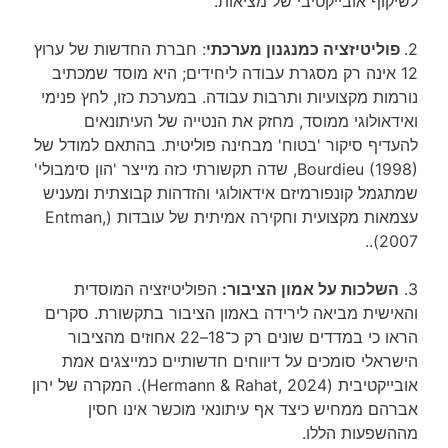
לשיקוף אובייקטיבי של מציאות.
2.
פוליטיזציה כמנגנון מערכתי
: חברת החדשות של ערוץ
12 אינה רק מסגרת עבודה ליחידים; היא מוסד שמכתיב
נורמות מקצועיות ותרבות עבודה. במערכת כזו, לחץ פנימי
ואידאולוגי ממוסד, מחזק את הנטייה של העיתונאים
להעדיף סיקור 'בטוח' מבחינה פוליטית. בהתאם למודל של
Bourdieu (1998), שדה תקשורתי כזה מייצר 'הון סימבולי'
שמתגמל קונפורמיזם אידאולוגי והזדהות קבוצתית ומעניש
עצמאות מקצועית וחקירה אמיתית של עובדות (Entman,
2007)..
3.
השלכות על אמון הציבור:
הפוליטיזציה המוסדית
והאישית מביאה לירידה באמון הציבור בתקשורת. סקרים
הראו כי במדדים שונים רק כ־18–22 אחוזים מהציבור
הישראלי סומכים על דיווחים חדשותיים כמייצגים אמת
אובייקטיבית (Hermann & Rahat, 2024). המקרה של ירון
אברהם ממחיש כיצד אף עיתונאי מוכשר אינו חסין
מההשפעות הללו.