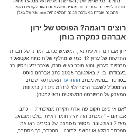
[בתמונה: ככל שהזמן חולף, האוריינות הפוליטית של מבטאי המחאה
הופכת ליניארית, שטחית, חד ממדית ומשעממת מאוד לקוראים מהצד…
התמונה עובדה במערכת הבינה המלאכותית Gemini' של גוגל]
רוצים דוגמה? הפוסט של ירון
אברהם כמקרה בוחן
ירון אברהם הוא עיתונאי, המשמש ככתב המדיני של חברת
החדשות של ערוץ 12 וכמגיש מחליף של תוכניות אקטואליה
מרכזיות בערוץ, והוא מוכר כאיש חכם, שצבר ידע וניסיון רב
בעבודתו. ב- 7 באוקטובר 2025 כתב אברהם פוסט
בטוויטר, בנושא מכתב ה
התרעה
האסטרטגי שכתב
הרמטכ"ל לשעבר הרצי הלוי לרה"מ נתניהו, בתקופת
המאבק על הרפורמה המשפטית (ראו למטה).
"אם אי פעם תקום פה ועדת חקירה ממלכתית" – כתב
אברהם – "המכתב הזה יהיה חומר ראייתי בולט ומובהק.
מאז 7 באוקטובר, מספר מצומצם של בכירים ראו את
המכתב המלא או נחשפו לתוכנו… המכתב, כך מסתבר,