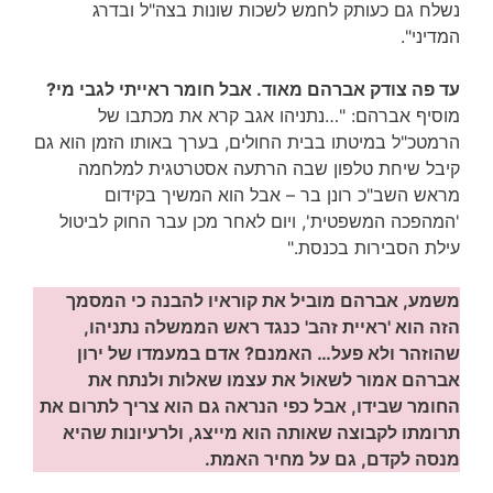
נשלח גם כעותק לחמש לשכות שונות בצה"ל ובדרג
המדיני".
עד פה צודק אברהם מאוד. אבל חומר ראייתי לגבי מי?
מוסיף אברהם: "…נתניהו אגב קרא את מכתבו של
הרמטכ"ל במיטתו בבית החולים, בערך באותו הזמן הוא גם
קיבל שיחת טלפון שבה הרתעה אסטרטגית למלחמה
מראש השב"כ רונן בר – אבל הוא המשיך בקידום
'המהפכה המשפטית', ויום לאחר מכן עבר החוק לביטול
עילת הסבירות בכנסת."
משמע, אברהם מוביל את קוראיו להבנה כי המסמך
הזה הוא 'ראיית זהב' כנגד ראש הממשלה נתניהו,
שהוזהר ולא פעל… האמנם? אדם במעמדו של ירון
אברהם אמור לשאול את עצמו שאלות ולנתח את
החומר שבידו, אבל כפי הנראה גם הוא צריך לתרום את
תרומתו לקבוצה שאותה הוא מייצג, ולרעיונות שהיא
מנסה לקדם, גם על מחיר האמת.