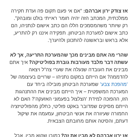
אז צודק ירון אברהם:
"אם אי פעם תקום פה ועדת חקירה
ממלכתית, המכתב הזה יהיה חומר ראייתי בולט ומובהק".
רק שיותר משהמסמכים הללו הם כתב אישום לנתניהו, הם
כתב אישום למערכת הביטחון. תפקידה איננו רק להתריע,
אלא בראש ובראשונה להתכונן ולהיערך.
שהרי מה אתם מבינים מכך שהמערכת התריעה, אך לא
עשתה דבר מלבד מעורבות גוברת בפוליטיקה?
איך אתם
מבינים את העובדה שנעלה את שערי צה"ל ויצאה
להדממה? אם הייתם במקום נתניהו – שרויים בעיצומה של
'מהפכת צבע'
שמערכת הביטחון מובילה ביחד עם
המערכת המשפטית – איך הייתם מבינים את ההתנהגות
הזו, ההפוכה למידת 'הצלצול בפעמוני האזעקה'? האם לא
הייתם מסיקים שמדובר באקט פוליטי, כחלק מהפוליטיזציה
החמורה שעיוורה את אנשי הביטחון, עמעמה את שיקול
דעתם, והסיטה אותם מחובתם הצבאית.
אז ירון אברהם לא מבין את זה?
כמובן שהוא מבין. אבל