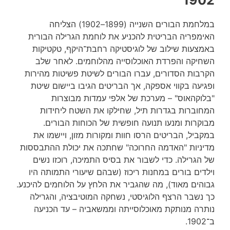
במלחמת הבורים השנייה (1899–1902) הצליחה
האימפריה הבריטית להכניע את לוחמת הגרילה הבורית
באמצעות שילוב של לוגיסטיקה רחבת־היקף, טקטיקות
השחיקה והפרדת האוכלוסייה מהלוחמים. לאחר שלב
הקרבות הסדורים, עברו הבורים לשיטת פשיטות מהירות
ופגיעה בקווי אספקה, אך הבריטים הגיבו ביישום שיטת
"בלוקהאוס" – מערכת של אלפי עמדות מבוצרות
המחוברות בגדרות תיל, שחילקו את השטח ליחידות
מבוקרות ומנעו תנועה חופשית של הכוחות הבורים.
במקביל, הבריטים הרסו חוות ומקורות מזון, ויישמו את
מדיניות "האדמה החרוכה" שחתכה את יכולת ההתבססות
של הגרילה. כדי לשבור את בסיס התמיכה, רוכזו נשים
וילדים בורים במחנות ריכוז (שבהם שיעורי התמותה היו
גבוהים מאוד), מה שהגביר את הלחץ על הלוחמים להיכנע.
כך נשבר הרצף הלוגיסטי, נשחקה המוטיבציה, והגרילה
נותרה מנותקת מאוכלוסייתה וממשאביה – עד הכניעה
ב־1902.