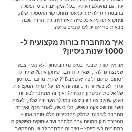
עוד, גם מהעולם העתיק. בכל המקרים, דפוס הפעולה
בהבסת הגרילה זהה כמעט: נחתכו קווי האספקה שלה,
וניתקו אותה מהאוכלוסייה האזרחית. זוהי הדרך שבה
צבאות סדירים יכולים להביס גרילה.
איך מתחברת בורות מקצועית ל-
1000 שנות ניסיון?
אז, איך קורה שבכיר במערכת הביטחון ״לא מכיר צבא
שמנצח גרילה״, ושאין לידו חבר שיתקן אותו? שיגיד לו:
"סתום, סתום ת׳פה יא טמבל!״? שהרי, מדובר בסרטון
ערוך ולא בשידור חי… ומה זה אומר על רמתה המקצועית
של אליטת הביטחון הבכירה? ואיך זה מתחבר לטעויות
הענק שהקבוצה הזו ביצעה במהלך הקריירה שלה, ולעצות
השגויות שסיפקה בשפע, בלי בושה, לאחר מכן? ואיך זה
מתחבר ל'גיבנת' שחלק מהבכירים הללו סוחב אתו –
ממכירת תיק המניות ערב מלחמה ועד עיסוקים מפוקפקים
בתחומים בעייתיים? – ואיך זה מתחבר לביזיון המתמשך