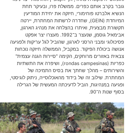
גובר בקרב אותם כפרים. ממשלת פרו, ובעיקר תחת
הנשיא אלברטו פוחימורי, חיזקה את יחידת המודיעין
המיוחדת (GEIN), שחדרה לרשתות המחתרת, יירטה
תקשורת מבצעית, ואיתרו בהצלחה את מנהיג הארגון,
אבימאיל גוסמן, שנעצר ב־1992. מעצרו יצר אפקט
פסיכולוגי ומבני הרסני לארגון, שהוביל לגל עריקות ולפגיעה
אנושה ביכולת הפיקוד. במקביל, הממשלה חיזקה נוכחות
צבאית באזורים מרוחקים, הקימה "סיירות הגנה עצמית"
כפריות (rondas campesinas), ושיפרה את התשתיות
והשירותים – מהלך שחתך את בסיס התמיכה של
המחתרת. שילוב זה של בידוד מהאוכלוסייה, ניתוק לוגיסטי,
ופגיעה במנהיגות, הוביל לדעיכתה המעשית של הגרילה
בסוף שנות ה־90.