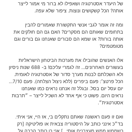
של היעדר אסטרטגיה ושאפילו לא ברור מי אמור לייצר
אותה? הכל קשקושים ונוצות. ציפור שלא עפה.
ומה זה אומר לגבי אנשי התקשורת שאמורים להבין
בתחומים שאותם הם מסקרים? האם גם הם חולקים את
אותה בורות? או שמא הם סבורים שאנחנו גם בורים וגם
מטומטמים?
אלו האנשים שהובילו את מערכות הביטחון הישראליות
בעשורים האחרונים… זה לגמרי עליכם! ב- 688 שנות ניסיון
ולא השכלתם לבנות מערך סדור של אסטרטגיה לאומית.
הכל פרטצ׳: פעם ביפרים (ללא ניצול הצלחה). פעם 7/10…
יום עסל יום בסל. ובגלל זה אנחנו נראים כמו שאנחנו
נראים היום. פשוט כי אף אחד לא השכיל לייצר – ״תרבות
אסטרטגית״.
ואם זו פעם ראשונה שאתם נתקלים בי, אז היי, אני איתי.
בד״כ אינני כותב על היסטוריה צבאית או פוליטיקה [רק
כשממש ממש מעצבנים אותי…] אני כן כותב הרבה על