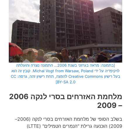
[בתמונה: מראה בגרוזני בשנת 2006… התמונה נוצרה והועלתה
לויקיפדיה על ידי Michal Vogt from Warsaw, Poland. קובץ זה הוא
בעל רישיון Creative Commons להפצה, תחת רישיון זהה, גרסה: CC
BY-SA 2.0]
מלחמת האזרחים בסרי לנקה 2006
– 2009
בשלב הסופי של מלחמת האזרחים בסרי לנקה (2006–
2009) הוכנעה גרילת "הנמרים הטמילים" (LTTE)