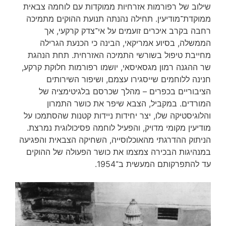
שילוב של רפורמות אזרחיות ממוקדות עם לוחמה צבאית
ממוקדת־מודיעין. תחילה נהנתה תנועת ההוקים מתמיכה
רחבה בקרב איכרים זועמים על אי־צדק קרקעי, אך
הממשלה, בסיוע אמריקאי, הבינה כי הכנעת הגרילה
מחייבת טיפול בשורשי התמיכה האזרחית. תחת הנהגת
שר ההגנה רמון מגסאיסאי, יושמו רפורמות חלוקת קרקע,
חנינה ללוחמים שייסגירו עצמם, ושיפור השירותים
הציבוריים בכפרים – מהלך שכרסם בלגיטימציה של
המורדים. במקביל, הצבא שיפר את כושר התמרון
והלוגיסטיקה שלו, יצר יחידות ניידות קטנות שהסתמכו על
מודיעין מקומי מדויק, והפעיל לוחמה פסיכולוגית נמרצת.
הניתוק ההדרגתי מהאוכלוסייה, השחיקה הצבאית והפגיעה
במנהיגות הבכירה צמצמו את כושר הפעולה של ההוקים
עד להתפרקותם המעשית ב־1954.