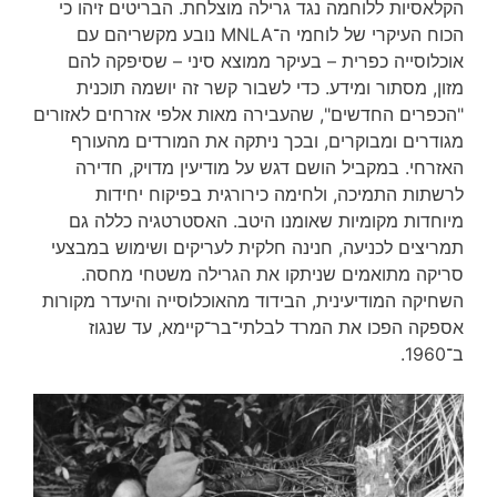
הקלאסיות ללוחמה נגד גרילה מוצלחת. הבריטים זיהו כי
הכוח העיקרי של לוחמי ה־MNLA נובע מקשריהם עם
אוכלוסייה כפרית – בעיקר ממוצא סיני – שסיפקה להם
מזון, מסתור ומידע. כדי לשבור קשר זה יושמה תוכנית
"הכפרים החדשים", שהעבירה מאות אלפי אזרחים לאזורים
מגודרים ומבוקרים, ובכך ניתקה את המורדים מהעורף
האזרחי. במקביל הושם דגש על מודיעין מדויק, חדירה
לרשתות התמיכה, ולחימה כירורגית בפיקוח יחידות
מיוחדות מקומיות שאומנו היטב. האסטרטגיה כללה גם
תמריצים לכניעה, חנינה חלקית לעריקים ושימוש במבצעי
סריקה מתואמים שניתקו את הגרילה משטחי מחסה.
השחיקה המודיעינית, הבידוד מהאוכלוסייה והיעדר מקורות
אספקה הפכו את המרד לבלתי־בר־קיימא, עד שנגוז
ב־1960.