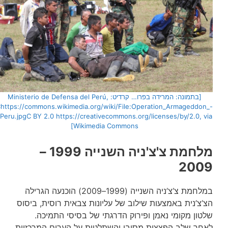
[בתמונה: המרידה בפרו… קרדיט: Ministerio de Defensa del Perú,
Chttps://commons.wikimedia.org/wiki/File:Operation_Armageddon_-
_Peru.jpgC BY 2.0 https://creativecommons.org/licenses/by/2.0, via
Wikimedia Commons]
מלחמת צ'צ'ניה השנייה 1999 –
2009
במלחמת צ’צ’ניה השנייה (1999–2009) הוכנעה הגרילה
הצ’צ’נית באמצעות שילוב של עליונות צבאית רוסית, ביסוס
שלטון מקומי נאמן ופירוק הדרגתי של בסיסי התמיכה.
לאחר שלב הפצצות מסיבי והשתלטות על הערים המרכזיות