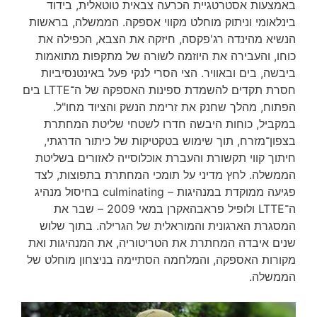
באמצעות אסטרטגיית הכרעה צבאית טוטאלית, בידוד
בינלאומי וניתוק מוחלט מקווי אספקה. הממשלה, בראשות
הנשיא מהינדה רג'פקסה, חיזקה את הצבא, הכפילה את
כוחו, והעבירה את היוזמה לשורה של מתקפות מתואמות
ביבשה, בים ובאוויר. הצי הסרי לנקי פעל באינטנסיביות
חסרת תקדים להשמדת ספינות האספקה של ה־LTTE בים
הפתוח, מהלך שחנק את זרימת הנשק והציוד מחו"ל.
במקביל, כוחות היבשה חדרו לשטחי שליטת המחתרת
בצפון־מזרח, תוך שימוש בטקטיקות של כיתור הדרגתי,
חיתוך קווי תקשורת והעברת אוכלוסייה לאזורים בשליטת
הממשלה. לחץ מדיני על תומכי המחתרת בתפוצות, לצד
פגיעה ממוקדת במנהיגות – culminating בחיסול מנהיג
ה־LTTE ולופיל פראבהאקרן במאי 2009 – שבר את
המסגרת הארגונית והמוראלית של הגרילה. בתוך שלוש
שנים איבדה המחתרת את הטריטוריה, את המנהיגות ואת
מקורות האספקה, והמלחמה הסתיימה בניצחון מוחלט של
הממשלה.