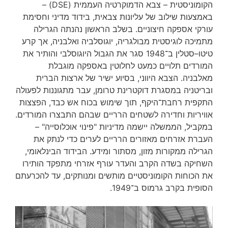
הקומוניסטית – צבא הדמוקרטיה העממית (DSE) –
באמצעות שילוב של עליונות צבאית, בידוד מדיני וחסימת
עורקי אספקה חיצוניים. בשלב הראשון נהנתה הגרילה
מתמיכה לוגיסטית מבולגריה, יוגוסלביה ואלבניה, אך קרע
טיטו–סטלין ב־1948 סגר את הגבול היוגוסלבי והותיר את
המורדים תלויים כמעט לחלוטין באספקה מוגבלת
מאלבניה. הצבא היווני, בסיוע ישיר של ארצות הברית
ובריטניה במסגרת דוקטרינת טרומן, עבר מתגוננות לפעולה
התקפית רחבת־היקף, תוך שימוש בכוח אש כבד, הפצצות
אוויריות וחדירה לשטחים הרריים שבהם התבצרו המורדים.
במקביל, הממשלה יישמה מדיניות "פינוי אוכלוסייה" –
העברת אזרחים מאזורים הרריים לערים כדי לנתק את
הגרילה ממקורות מזון, מסתור ומידע. הבידוד הבינלאומי,
השחיקה בשדה הקרב והעדר עורף אזרחי מתפקד הותירו
את הכוחות הקומוניסטיים מותשים ומנותקים, עד להכרעתם
הסופית בקרב גרמוס ב־1949.