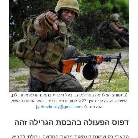
[בתמונה: המלחמה בסרילנקה… בעל הזכויות בתמונה זו לא אותר. לכן,
השימוש נעשה לפי סעיף 27א' לחוק זכויות יוצרים. בעל הזכויות הראשי,
אנא פנה ל:
yehezkeally@gmail.com
]
דפוס הפעולה בהבסת הגרילה זהה
הבאתי רק שמונה דוגמאות מהעת החדשה, ויכולתי להביא