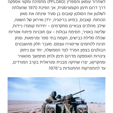
לשחרור עומאן והמפרץ (PFLOAG) מתמיכה ומקווי אספקה
דרך דרום תימן הקומוניסטית, אך הפיכת 1970 שהעלתה
לשלטון את הסולטן קאבוס בן סעיד שינתה את מאזן
הכוחות. קאבוס, בסיוע בריטניה, ירדן ואיראן של השאה,
שילב מהלכים צבאיים מתקדמים – יחידות קומנדו ניידות,
שליטה באוויר, חסימת גבולות – עם תוכניות פיתוח אזוריות
שכללו סלילת כבישים, הקמת בתי ספר ומרפאות, ומתן
חנינה ללוחמים שייסגירו עצמם. מעבר חלק מהשבטים
הבולטים בצפון המרד לצד הממשלה, יחד עם ניתוק
צינורות האספקה מדרום תימן ולחץ מתמשך מהאוויר
ומהקרקע, יצרו שחיקה מבנית ומוראלית בקרב המורדים,
עד להתפרקות ההתנגדות ב־1976.