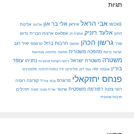
תגיות
אבי הראל
אלי בר און
איראן
WOKE
אליטת
אליטה
אלעד רזניק
ההון
אסלאם
ארצות הברית
גדעון
אמציה חן
גרשון הכהן
חרבות ברזל
יאיר רגב
שניר
טראמפ
חמאס
מהפכה משטרית
מנהיגות
ישראל
כרזות
מחאה
מלחמה
משטרה
עופר
משטרת ישראל
נתניהו
ניתוח רשתות ארגוניות
בורין
עוצמה
עזה
פלסטינים
עמר דנק
פוליטיקה
פיל בחנות חרסינה
פנחס יחזקאלי
קורונה
פרוגרס
רוסיה
צה"ל
צבא
רפורמה משפטית
רועי צזנה
שיטור
תהילים
שרית אונגר משיח
תרבות ארגונית