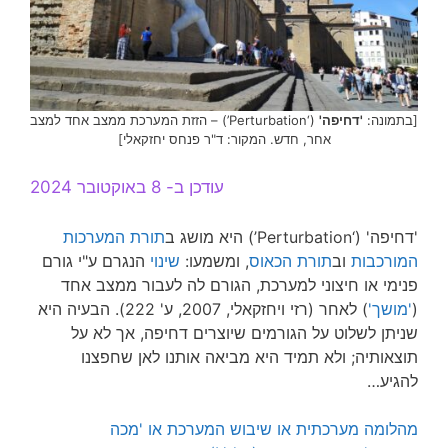
[בתמונה:
'דחיפה'
(‘Perturbation’) – הזזת המערכת ממצב אחד למצב
אחר, חדש. המקור: ד"ר פנחס יחזקאלי]
עודכן ב- 8 באוקטובר 2024
'דחיפה' (‘Perturbation’) היא מושג ב
תורת המערכות
המורכבות
וב
תורת הכאוס
, ומשמעו:
שינוי
הנגרם ע"י גורם
פנימי או חיצוני למערכת, הגורם לה לעבור ממצב אחד
(
'מושך'
) לאחר (רזי ויחזקאלי, 2007, ע' 222). הבעיה היא
שניתן לשלוט על הגורמים שיוצרים דחיפה, אך לא על
תוצאותיה; ולא תמיד היא מביאה אותנו לאן שחפצנו
להגיע…
מהלומה מערכתית או שיבוש המערכת או 'מכה