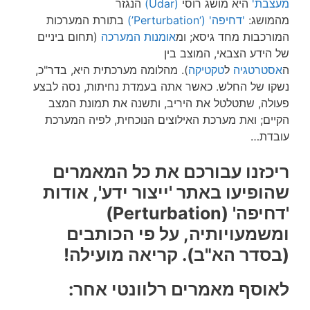
מעצבת'
היא מושג רוסי
(Udar)
הנגזר
מהמושג:
'דחיפה' (‘Perturbation’)
בתורת המערכות
המורכבות מחד גיסא; ומ
אומנות המערכה
(תחום ביניים
של הידע הצבאי, המוצב בין
ה
אסטרטגיה
ל
טקטיקה
). מהלומה מערכתית היא, בדר"כ,
נשקו של החלש. כאשר אתה בעמדת נחיתות, נסה לבצע
פעולה, שתטלטל את היריב, ותשנה את תמונת המצב
הקיים; ואת מערכת האילוצים הנוכחית, לפיה המערכת
עובדת…
ריכזנו עבורכם את כל המאמרים
שהופיעו באתר 'ייצור ידע', אודות
'דחיפה' (Perturbation)
ומשמעויותיה, על פי הכותבים
(בסדר הא"ב). קריאה מועילה!
לאוסף מאמרים רלוונטי אחר: