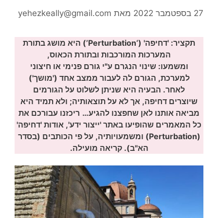
27 בספטמבר 2022
מאת
yehezkeally@gmail.com
תקציר: 'דחיפה' (‘Perturbation’) היא מושג בתורת
המערכות המורכבות ובתורת הכאוס,
ומשמעו: שינוי הנגרם ע"י גורם פנימי או חיצוני
למערכת, הגורם לה לעבור ממצב אחד ('מושך')
לאחר. הבעיה היא שניתן לשלוט על הגורמים
שיוצרים דחיפה, אך לא על תוצאותיה; ולא תמיד היא
מביאה אותנו לאן שחפצנו להגיע…
ריכזנו עבורכם את
כל המאמרים שהופיעו באתר 'ייצור ידע', אודות 'דחיפה'
(Perturbation) ומשמעויותיה, על פי הכותבים (בסדר
הא"ב). קריאה מועילה.