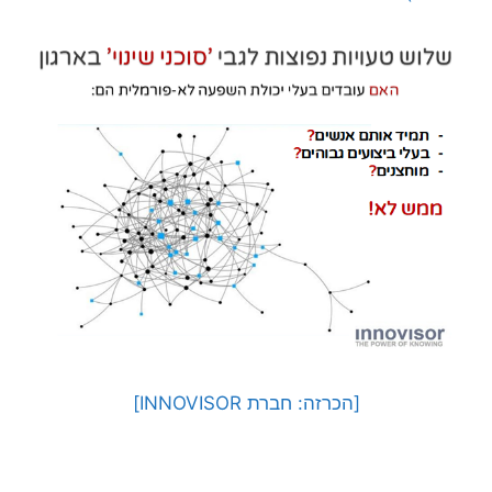
[הכרזה: חברת INNOVISOR]