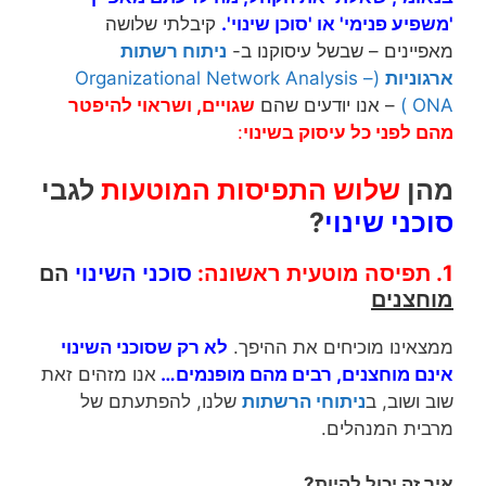
'משפיע פנימי' או 'סוכן שינוי'
.
קיבלתי שלושה
מאפיינים – שבשל עיסוקנו ב-
ניתוח רשתות
ארגוניות
(Organizational Network Analysis –
ONA)
– אנו יודעים שהם
שגויים, ושראוי להיפטר
מהם לפני
כל עיסוק ב
שינוי
:
מהן
שלוש התפיסות המוטעות
לגבי
סוכני שינוי
?
1. תפיסה מוטעית ראשונה:
סוכני השינוי
הם
מוחצנים
ממצאינו מוכיחים את ההיפך.
לא רק ש
סוכני השינוי
אינם מוחצנים, רבים מהם מופנמים…
אנו מזהים זאת
שוב ושוב, ב
ניתוחי הרשתות
שלנו, להפתעתם של
מרבית המנהלים.
איך זה יכול להיות?