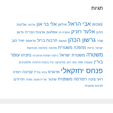
תגיות
אבי הראל
אלי בר און
איראן
WOKE
אליטת
אליטה
אלעד רזניק
ההון
אסלאם
ארצות הברית
גדעון
אמציה חן
גרשון הכהן
חרבות ברזל
יאיר רגב
שניר
טראמפ
חמאס
מהפכה משטרית
מנהיגות
ישראל
כרזות
מחאה
מלחמה
משטרה
עופר
משטרת ישראל
נתניהו
ניתוח רשתות ארגוניות
בורין
עוצמה
עזה
פלסטינים
עמר דנק
פוליטיקה
פיל בחנות חרסינה
פנחס יחזקאלי
קורונה
פרוגרס
רוסיה
צה"ל
צבא
רפורמה משפטית
רועי צזנה
שיטור
תהילים
שרית אונגר משיח
תרבות ארגונית