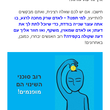
חישבו. אם יש לכם שאלה רצינית, ואתם מבקשים
להתייעץ,
למי תפנו? – לאדם שרק מחכה לרגע, בו
אתה עוצר שנייה בודדת, כדי שיוכל לתת לך את
דעתו; או לאדם שמאזין, משקף, ואז חוזר אליך עם
דעה שקולה בקפידה?
רוב האנשים יבחרו, כמובן,
באחרונים!