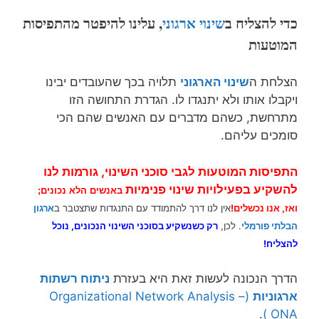
כדי להצליח ב
שינוי ארגוני
,
עלינו להיפטר מהתפיסות
המוטעות
הצלחת ה
שינוי הארגוני
תלויה בכך שהעובדים יבינו
ויקבלו אותו ולא יתנגדו לו. הגדרת התחושה הזו
מתרחשת, כשהם מדברים עם האנשים שהם הכי
סומכים עליהם.
התפיסות המוטעות לגבי סוכני השינוי, גורמות לנו
להש
קיע בפעילויות
שינוי
פנימיות
באנשים הלא נכונים;
ואז, אנו נכשלים!
אין לנו דרך להתמודד עם התנגדות שתצטבר ב
ארגון
הבלתי פורמלי
. לכן,
רק כשנשקיע ב
סוכני השינוי
הנכונים, נוכל
להצליח!
הדרך הנכונה לעשות זאת היא בעזרת
ניתוח רשתות
ארגוניות
(Organizational Network Analysis –
.
ONA)