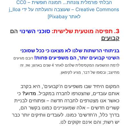
הבלתי פורמלית צונחת… תמונה חופשית – CC0
Creative Commons – שעוצבה והועלתה על ידי j_lloa
לאתר Pixabay]
3. תפיסה מוטעית שלישית:
סוכני השינוי
הם
קבועים
ב
ניתוחי הרשתות
שלנו לא מצאנו כי ככל ש
סוכני
השינוי
קבועים יותר, הם משפיעים פחות!
רובם מגיעים
לרמת ההשפעה המקסימלית שלהם לאחר 4 שנים בארגון; ואז, זה
מתייצב; ובסופו של דבר, מגיע לקיפאון.
המקום היחיד שבו משפיעים ה'קבועים', היא בקרב
אותם עובדים, שהצטרפו לחברה במקביל.
מדוע?
כי
כאשר אנו מצטרפים לחברה חדשה – ופתוחים לבניית
קשרים חדשים – אלה שמעוניינים כמונו בקשר הם,
בדרך כלל, ה'חדשים' כמונו. לעובדים וותיקים יותר כבר
יש רשת; והם אינם זקוקים לנו.