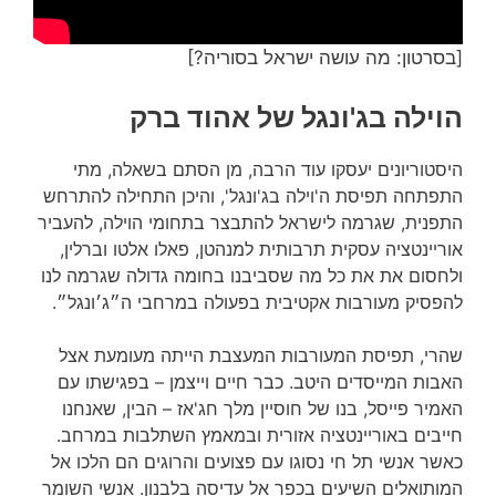
[בסרטון: מה עושה ישראל בסוריה?]
הוילה בג'ונגל של אהוד ברק
היסטוריונים יעסקו עוד הרבה, מן הסתם בשאלה, מתי
התפתחה תפיסת ה'וילה בג'ונגל', והיכן התחילה להתרחש
התפנית, שגרמה לישראל להתבצר בתחומי הוילה, להעביר
אוריינטציה עסקית תרבותית למנהטן, פאלו אלטו וברלין,
ולחסום את את כל מה שסביבנו בחומה גדולה שגרמה לנו
להפסיק מעורבות אקטיבית בפעולה במרחבי ה״ג׳ונגל״.
שהרי, תפיסת המעורבות המעצבת הייתה מעומעת אצל
האבות המייסדים היטב. כבר חיים וייצמן – בפגישתו עם
האמיר פייסל, בנו של חוסיין מלך חג'אז – הבין, שאנחנו
חייבים באוריינטציה אזורית ובמאמץ השתלבות במרחב.
כאשר אנשי תל חי נסוגו עם פצועים והרוגים הם הלכו אל
המותואלים השיעים בכפר אל עדיסה בלבנון. אנשי השומר