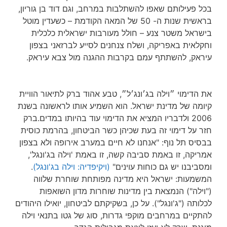
בכל פעילותם שאפו להשתלבות במרחב, וגם דוד בן גוריון,
בראשית שנות ה- 50 של המאה הקודמת – כשעדין מוטל
בישראל משטר צנע – חולל מעורבות ישראלית כלכלית
וחקלאית באפריקה, ושלח צנחנים לסייע לברזאני בצפון
עיראק, להשתתף עמם בקרבות ההגנה מול צבא עיראק.
את הדימוי ״וילה בג׳ונג׳ל״, טבע אהוד ברק לתיאור הוויית
קיומה של מדינת ישראל. הוא השמיע אותו לראשונה בשנת
2006 ולדבריו המציא את הדימוי עוד בהיותו במדים.ברק
חזר על דימוי זה בעת שכיהן כשר הביטחון, בהרמת כוסית
בבסיס תל נוף: "אנחנו לא חיים במערב אירופה ולא בצפון
אמריקה, זו באמת סביבה קשה, זו באמת 'וילה בג'ונגל',
ומסביבנו יש גם כוחות עוינים"
(ויקיפדיה: וילה בג'ונגל)
.
המשמעות: ישראל היא מדינה מפותחת שוחרת שלווה
("וילה") הנמצאת בין מדינות שוחרות מדון השואפות
לכלותה ("ג'ונגל"). על כן, בשקיקתם לביטחון, יואילו היהודים
להתקיים במרחבים מוקפי גדרות, סוג של גטו בתנאי וילה