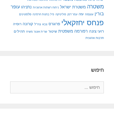
משטרה
עופר
משטרת ישראל
נתניהו
ניתוח רשתות ארגוניות
בורין
עוצמה
עזה
פלסטינים
עמר דנק
פוליטיקה
פיל בחנות חרסינה
פנחס יחזקאלי
קורונה
פרוגרס
רוסיה
צה"ל
צבא
רפורמה משפטית
רועי צזנה
שיטור
תהילים
שרית אונגר משיח
תרבות ארגונית
חיפוש
חיפוש: