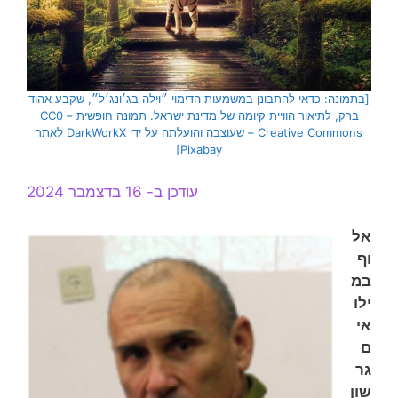
[בתמונה: כדאי להתבונן במשמעות הדימוי ״וילה בג׳ונג׳ל״, שקבע אהוד
ברק, לתיאור הוויית קיומה של מדינת ישראל. תמונה חופשית – CC0
Creative Commons – שעוצבה והועלתה על ידי DarkWorkX לאתר
Pixabay]
עודכן ב- 16 בדצמבר 2024
אל
וף
במ
ילו
אי
ם
גר
שון