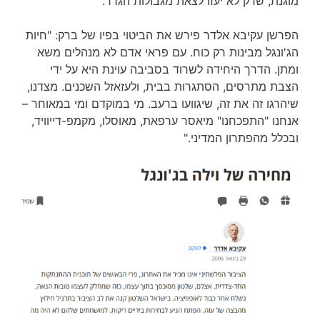
מוגנת, שרק לא יעזו לצאת מגבולות הגדר.
הפרשן עקיבא אלדר פירש את הביטוי בפיו של ברק: "חיות
הג'ונגל מבינות רק כוח. עם פראי אדם לא מנהלים משא
ומתן. הדרך היחידה לשרוד בסביבה עוינת היא על ידי
הצבת מתרסים, הסתגרות בבית, ולעזאזל השכנים. מצדנו,
שיהרגו זה את זה, שיגוועו ברעב. מי במוקדם ומי במאוחר –
אנחנו "התפכחנו" מיאסר ערפאת, מאוסלו, מקמפ-דייוויד,
ובכלל מהפתרון המדיני."