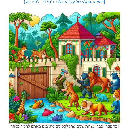
[למאמר המלא של עקיבא אלדר ב'הארץ', לחצו כאן]
[בתמונה: כבר עשרות שנים שהפלסטינים מיטיבים מאתנו להכיר נכוחה