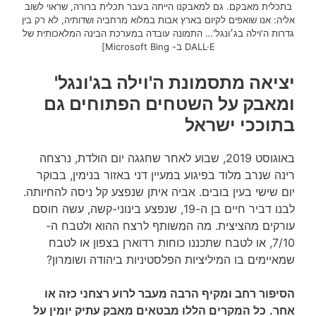
בתכלית מאבקם. גם למאבקנו הייתה בעבר תכלית ברורה, שראוי לשוב
אליה: אנו שואפים לקיום בארץ אבות במלוא מרחביה ושדותיה, לא רק בין
גדרות ה'וילה בג׳ונגל'… התמונה עובדה במערכת הבינה המלאכותית של
DALL·E ב- Microsoft Bing]
יציאה מתסמונת ה'וילה בג'ונגל'
ומאבק על השטחים הפתוחים גם
בתוככי ישראל
באוגוסט 2019, שבוע לאחר שחגגה יום הולדת, נרצחה
רינה שנרב מלוד בפיגוע במעיין דני באזור בנימין, בבוקר
יום שישי בעין בובים. אביה איתן שנפצע קל ניסה להחיותה.
לבנו דביר חיים בן ה-19, שנפצע בינוני-קשה, עשה חוסם
עורקים מהציצית. מה המשותף לרצח ההוא ולטבח ה-
7/10, או לטבח שתכננו כוחות רדוארן בצפון או לטבח
שמאיימים בו המיליציות הפלסטיניות ביהודה ושומרון?
הסיפור רחב ומקיף הרבה מעבר לרוע רצחני כזה או
אחר.
כל המקרים הללו מבטאים מאבק עתיק יומין על