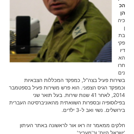
הכ
הן
כיה
ן
בת
פקי
דיו
הא
חרו
נים
בשירות פעיל בצה"ל, כמפקד המכללות הצבאיות
וכמפקד הגיס הצפוני. הוא פרש משירות פעיל בספטמבר
2014, לאחר 41 שנות שירות‏. בעל תואר שני
בפילוסופיה ובספרות השוואתית מהאוניברסיטה העברית
בירושלים. נשוי ואב ל-3 ילדים.
חלקים ממאמר זה ראו אור לראשונה באתר העיתון
'ישראל היום' וב'מעריב'.