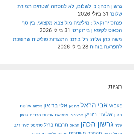
גרשון הכהן: כן לשלום, לא לנוסחה 'שטחים תמורת
שלום'
31 ביולי 2026
פנחס יחזקאלי: מיליציה מול צבא מקצועי, בין סף
הכאוס לקיפאון בירוקרטי
31 ביולי 2026
משה כהן אליה: רל"ביזם: התנגדות פוליטית שהופכת
להפרעה בזהות
28 ביולי 2026
תגיות
אבי הראל
אלי בר און
איראן
WOKE
אליטת
אליטה
אלעד רזניק
ההון
אסלאם
ארצות הברית
גדעון
אמציה חן
גרשון הכהן
חרבות ברזל
יאיר רגב
שניר
טראמפ
חמאס
מהפכה משטרית
מנהיגות
ישראל
כרזות
מחאה
מלחמה