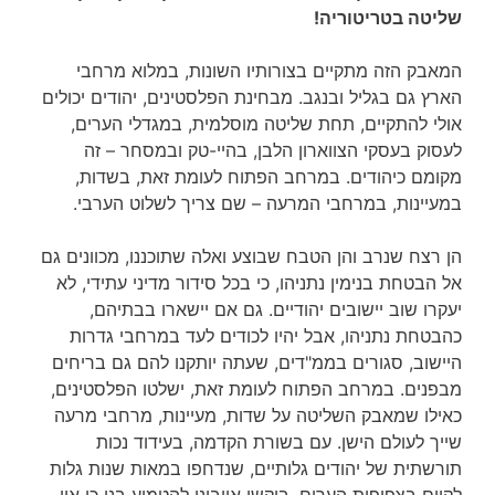
שליטה בטריטוריה!
המאבק הזה מתקיים בצורותיו השונות, במלוא מרחבי
הארץ גם בגליל ובנגב. מבחינת הפלסטינים, יהודים יכולים
אולי להתקיים, תחת שליטה מוסלמית, במגדלי הערים,
לעסוק בעסקי הצווארון הלבן, בהיי-טק ובמסחר – זה
מקומם כיהודים. במרחב הפתוח לעומת זאת, בשדות,
במעיינות, במרחבי המרעה – שם צריך לשלוט הערבי.
הן רצח שנרב והן הטבח שבוצע ואלה שתוכננו, מכוונים גם
אל הבטחת בנימין נתניהו, כי בכל סידור מדיני עתידי, לא
יעקרו שוב יישובים יהודיים. גם אם יישארו בבתיהם,
כהבטחת נתניהו, אבל יהיו לכודים לעד במרחבי גדרות
היישוב, סגורים בממ"דים, שעתה יותקנו להם גם בריחים
מבפנים. במרחב הפתוח לעומת זאת, ישלטו הפלסטינים,
כאילו שמאבק השליטה על שדות, מעיינות, מרחבי מרעה
שייך לעולם הישן. עם בשורת הקדמה, בעידוד נכות
תורשתית של יהודים גלותיים, שנדחפו במאות שנות גלות
לקיום בצפיפות הערים, ביקשו אויבינו להטמיע בנו כי אין