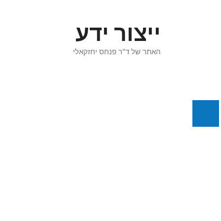
דלג
תוכן
ייצור ידע
האתר של ד"ר פנחס יחזקאלי