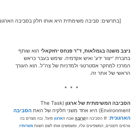
[בתרשים: סביבה משימתית היא אותו חלק בסביבה הארגונית 
ניצב משנה בגמלאות, ד"ר פנחס יחזקאלי
הוא שותף
בחברת 'ייצור ידע' ואיש אקדמיה. שימש בעבר כראש
המרכז למחקר אסטרטגי ולמדניות של צה"ל. הוא העורך
הראשי של אתר זה.
* * *
הסביבה המשימתית של ארגון
(The Task
Environment) היא אחד משני חלקיה של האת
הסביבה
הארגונית
: זו
הסביבה ה
קרובה
שבה ה
ארגון
פועל, ובה מצויים בה
גורמים חיצוניים, המשפיעים עליו,
ומשמשים אותו לשם השגת
מטרותיו
.