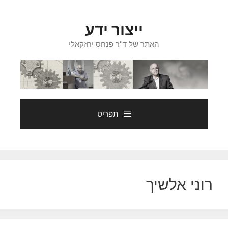
דלג
תוכן
ייצור ידע
האתר של ד"ר פנחס יחזקאלי
תפריט
רוני אלשיך