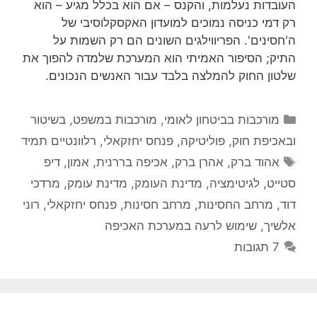
העובדות נעלמות, והקנס – אם הוא בכלל מגיע – הוא
רק דמי כניסה נמוכים למועדון האקסקלוסיבי של
ה'חסינים'. הפריווילגים השונים הם רק השמות על
התיק; הסיפור האמיתי הוא המערכת שלמדה להפוך את
שלטון החוק להמלצה בלבד עבור האנשים הנכונים.
קטגוריות
מורכבות בביטחון לאומי
,
מורכבות במשפט, בשיטור
ובאכיפת חוק
,
פוליטיקה
,
פנחס יחזקאלי
,
רלוונטיים תמיד
תגיות
אהוד ברק
,
אהרן ברק
,
אכיפה בררנית
,
אמון
,
דיפ
סטייט
,
לגיטימציה
,
מדינת העומק
,
מדינת עומק
,
מרדכי
דוד
,
מרחב החסינות
,
מרחב חסינות
,
פנחס יחזקאלי
,
רוני
אלשיך
,
שימוש לרעה במערכת האכיפה
7 תגובות