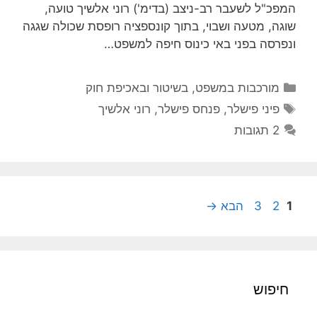
המפכ"ל לשעבר רב-ניצב (בדימ') רוני אלשיך טועה,
שוגה, מטעה ושבוי, בתוך קונספציה רופסת שכולה שגגה
ונפרסה בפני באי כינוס חיפה למשפט…
קטגוריות
מורכבות במשפט, בשיטור ובאכיפת חוק
תגיות
פיני פישלר
,
פנחס פישלר
,
רוני אלשיך
2 תגובות
עמוד
עמוד
עמוד
1
2
3
הבא
→
חיפוש