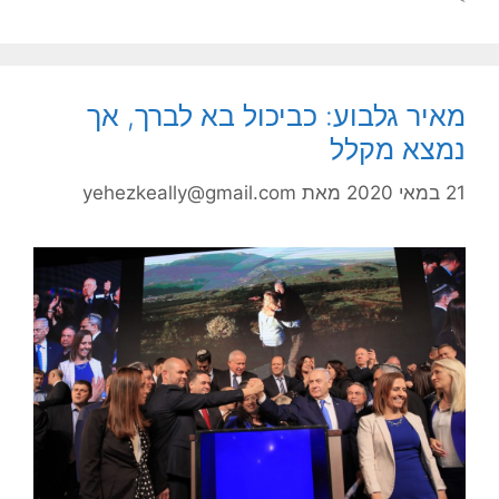
מאיר גלבוע: כביכול בא לברך, אך
נמצא מקלל
21 במאי 2020
מאת
yehezkeally@gmail.com