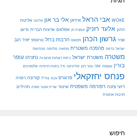
תגיות
אבי הראל
אלי בר און
איראן
WOKE
אליטת
אליטה
אלעד רזניק
ההון
אסלאם
ארצות הברית
גדעון
אמציה חן
גרשון הכהן
חרבות ברזל
יאיר רגב
שניר
טראמפ
חמאס
מהפכה משטרית
מנהיגות
ישראל
כרזות
מחאה
מלחמה
משטרה
עופר
משטרת ישראל
נתניהו
ניתוח רשתות ארגוניות
בורין
עוצמה
עזה
פלסטינים
עמר דנק
פוליטיקה
פיל בחנות חרסינה
פנחס יחזקאלי
קורונה
פרוגרס
רוסיה
צה"ל
צבא
רפורמה משפטית
רועי צזנה
שיטור
תהילים
שרית אונגר משיח
תרבות ארגונית
חיפוש