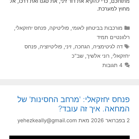
מתוחכם, כדי להקיא את דוד זיני, את סגנו ואת דרכו, אל
מחוץ למערכת.
קטגוריות
מורכבות בביטחון לאומי
,
פוליטיקה
,
פנחס יחזקאלי
,
רלוונטיים תמיד
תגיות
דה לגיטימציה
,
הגחכה
,
זיני
,
פוליטיזציה
,
פנחס
יחזקאלי
,
רוני אלשיך
,
שב"כ
4 תגובות
פנחס יחזקאלי: 'מרחב החסינות' של
המחאה. איך זה עובד?
2 בפברואר 2026
מאת
yehezkeally@gmail.com