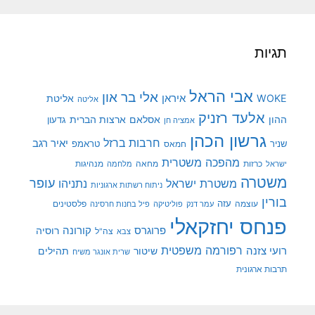
תגיות
אבי הראל
אלי בר און
איראן
WOKE
אליטת
אליטה
אלעד רזניק
ההון
אסלאם
ארצות הברית
גדעון
אמציה חן
גרשון הכהן
חרבות ברזל
יאיר רגב
שניר
טראמפ
חמאס
מהפכה משטרית
מנהיגות
ישראל
כרזות
מחאה
מלחמה
משטרה
עופר
משטרת ישראל
נתניהו
ניתוח רשתות ארגוניות
בורין
עוצמה
עזה
פלסטינים
עמר דנק
פוליטיקה
פיל בחנות חרסינה
פנחס יחזקאלי
קורונה
פרוגרס
רוסיה
צה"ל
צבא
רפורמה משפטית
רועי צזנה
שיטור
תהילים
שרית אונגר משיח
תרבות ארגונית