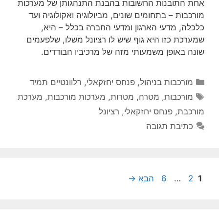
אחת התובנות החשובות בהבנת התנהגותן של מערכות
מורכבות – בתחומים שונים, מביולוגיה ואקולוגיה ועד
כלכלה, מדעי הארגון ומדעי החברה בכלל – היא,
שמערכת כזו היא גוף שיש לו רציונל משלו, שלפעמים
שונה באופן משמעותי מזה של מרכיביו הבודדים.
קטגוריות
מורכבות בניהול
,
פנחס יחזקאלי
,
רלוונטיים תמיד
תגיות
מורכבות
,
מטרה
,
מטרות
,
מערכות מורכבות
,
מערכת
מורכבת
,
פנחס יחזקאלי
,
רציונל
כתיבת תגובה
עמוד
עמוד
עמוד
1
2
…
6
הבא
→